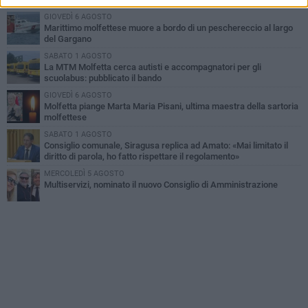
GIOVEDÌ 6 AGOSTO
Marittimo molfettese muore a bordo di un peschereccio al largo
del Gargano
SABATO 1 AGOSTO
La MTM Molfetta cerca autisti e accompagnatori per gli
scuolabus: pubblicato il bando
GIOVEDÌ 6 AGOSTO
Molfetta piange Marta Maria Pisani, ultima maestra della sartoria
molfettese
SABATO 1 AGOSTO
Consiglio comunale, Siragusa replica ad Amato: «Mai limitato il
diritto di parola, ho fatto rispettare il regolamento»
MERCOLEDÌ 5 AGOSTO
Multiservizi, nominato il nuovo Consiglio di Amministrazione