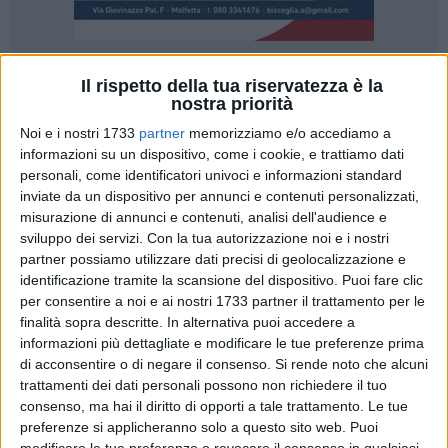
Il rispetto della tua riservatezza è la
A cura di
nostra priorità
MARIA MARINO
Noi e i nostri 1733
partner
memorizziamo e/o accediamo a
informazioni su un dispositivo, come i cookie, e trattiamo dati
personali, come identificatori univoci e informazioni standard
E' una marineria sempre più stanca e scoraggiata quella
inviate da un dispositivo per annunci e contenuti personalizzati,
molfettese ma mai doma, appassionata al proprio lavoro e
misurazione di annunci e contenuti, analisi dell'audience e
ancora vogliosa di continuare una tradizione, per quasi tutti
sviluppo dei servizi.
Con la tua autorizzazione noi e i nostri
di famiglia. "Altrimenti, demoliamo", è il coro, quasi
partner possiamo utilizzare dati precisi di geolocalizzazione e
commosso, che si erge dalla platea riunita nella sede
identificazione tramite la scansione del dispositivo. Puoi fare clic
dell'associazione armatori da pesca nel mercato ittico
per consentire a noi e ai nostri 1733 partner il trattamento per le
all'ingrosso.
finalità sopra descritte. In alternativa puoi accedere a
informazioni più dettagliate e modificare le tue preferenze prima
di acconsentire o di negare il consenso.
Si rende noto che alcuni
Con tanta dignità, immenso orgoglio e voglia di farsi
trattamenti dei dati personali possono non richiedere il tuo
ascoltare,
una folta rappresentanza di armatori e
consenso, ma hai il diritto di opporti a tale trattamento. Le tue
associazioni legate al mondo della pesca ha incontrato il
preferenze si applicheranno solo a questo sito web. Puoi
vicepresidente alla commissione europea per la pesca,
modificare le tue preferenze o revocare il consenso in qualsiasi