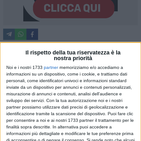
Il rispetto della tua riservatezza è la
nostra priorità
Anche il senatore Patrizio Giacomo La Pietra, sottosegretario
di Stato al Ministero dell'Agricoltura, della Sovranità
Noi e i nostri 1733
partner
memorizziamo e/o accediamo a
informazioni su un dispositivo, come i cookie, e trattiamo dati
Alimentare e delle Foreste, a Molfetta per sostenere
personali, come identificatori univoci e informazioni standard
l'avvocato Adamo Logrieco, candidato sindaco di Molfetta
inviate da un dispositivo per annunci e contenuti personalizzati,
per la coalizione composta da Fratelli d'Italia, Udc e lista
misurazione di annunci e contenuti, analisi dell'audience e
civica "Azzollini per Logrieco Sindaco".
sviluppo dei servizi.
Con la tua autorizzazione noi e i nostri
partner possiamo utilizzare dati precisi di geolocalizzazione e
Un incontro per parlare delle problematiche e delle
identificazione tramite la scansione del dispositivo. Puoi fare clic
potenzialità del territorio molfettese, con particolare
per consentire a noi e ai nostri 1733 partner il trattamento per le
finalità sopra descritte. In alternativa puoi accedere a
attenzione alle tradizioni agricole e marinare che
informazioni più dettagliate e modificare le tue preferenze prima
rappresentano l'anima economica e culturale della città.
di acconsentire o di negare il consenso.
Si rende noto che alcuni