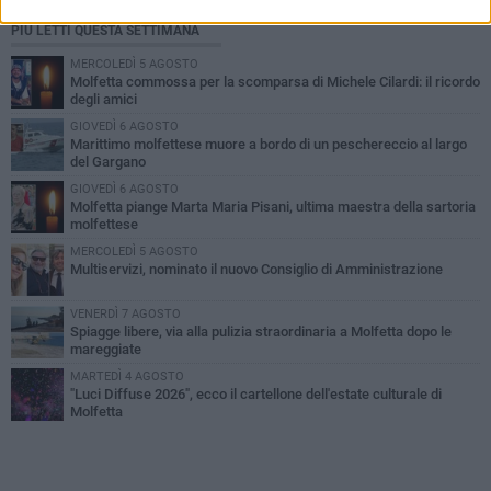
PIÙ LETTI QUESTA SETTIMANA
MERCOLEDÌ 5 AGOSTO
Molfetta commossa per la scomparsa di Michele Cilardi: il ricordo
degli amici
GIOVEDÌ 6 AGOSTO
Marittimo molfettese muore a bordo di un peschereccio al largo
del Gargano
GIOVEDÌ 6 AGOSTO
Molfetta piange Marta Maria Pisani, ultima maestra della sartoria
molfettese
MERCOLEDÌ 5 AGOSTO
Multiservizi, nominato il nuovo Consiglio di Amministrazione
VENERDÌ 7 AGOSTO
Spiagge libere, via alla pulizia straordinaria a Molfetta dopo le
mareggiate
MARTEDÌ 4 AGOSTO
"Luci Diffuse 2026", ecco il cartellone dell'estate culturale di
Molfetta