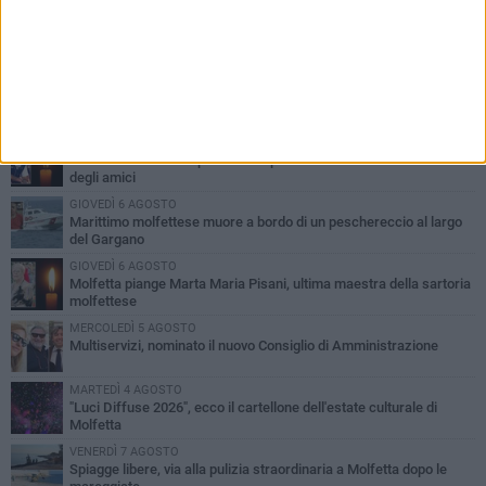
PIÙ LETTI QUESTA SETTIMANA
MERCOLEDÌ 5 AGOSTO
Molfetta commossa per la scomparsa di Michele Cilardi: il ricordo
degli amici
GIOVEDÌ 6 AGOSTO
Marittimo molfettese muore a bordo di un peschereccio al largo
del Gargano
GIOVEDÌ 6 AGOSTO
Molfetta piange Marta Maria Pisani, ultima maestra della sartoria
molfettese
MERCOLEDÌ 5 AGOSTO
Multiservizi, nominato il nuovo Consiglio di Amministrazione
MARTEDÌ 4 AGOSTO
"Luci Diffuse 2026", ecco il cartellone dell'estate culturale di
Molfetta
VENERDÌ 7 AGOSTO
Spiagge libere, via alla pulizia straordinaria a Molfetta dopo le