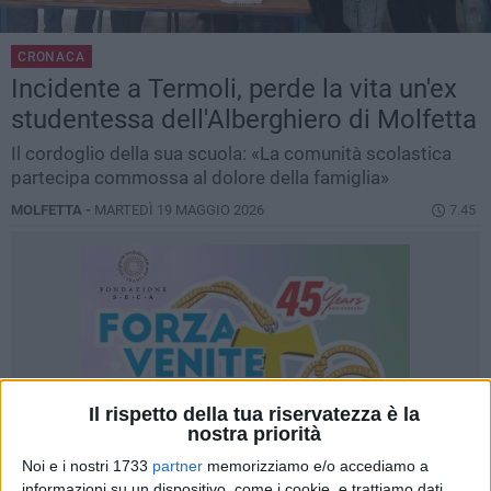
CRONACA
Incidente a Termoli, perde la vita un'ex
studentessa dell'Alberghiero di Molfetta
Il cordoglio della sua scuola: «La comunità scolastica
partecipa commossa al dolore della famiglia»
MOLFETTA -
MARTEDÌ 19 MAGGIO 2026
7.45
Il rispetto della tua riservatezza è la
nostra priorità
Noi e i nostri 1733
partner
memorizziamo e/o accediamo a
informazioni su un dispositivo, come i cookie, e trattiamo dati