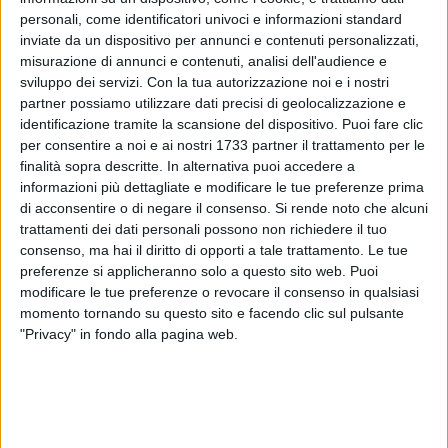
personali, come identificatori univoci e informazioni standard
inviate da un dispositivo per annunci e contenuti personalizzati,
misurazione di annunci e contenuti, analisi dell'audience e
sviluppo dei servizi.
Con la tua autorizzazione noi e i nostri
partner possiamo utilizzare dati precisi di geolocalizzazione e
identificazione tramite la scansione del dispositivo. Puoi fare clic
L'Istituto Alberghiero di Molfetta si stringe nel dolore per la
per consentire a noi e ai nostri 1733 partner il trattamento per le
finalità sopra descritte. In alternativa puoi accedere a
tragica scomparsa di Latifa Jdid, 27 anni, ex studentessa
informazioni più dettagliate e modificare le tue preferenze prima
dell'istituto, vittima di un incidente avvenuto domenica sera
di acconsentire o di negare il consenso.
Si rende noto che alcuni
lungo la Statale 87, nei pressi di Termoli.
trattamenti dei dati personali possono non richiedere il tuo
consenso, ma hai il diritto di opporti a tale trattamento. Le tue
La notizia della sua morte ha profondamente colpito la
preferenze si applicheranno solo a questo sito web. Puoi
comunità scolastica, che ha voluto ricordarla con un
modificare le tue preferenze o revocare il consenso in qualsiasi
messaggio di cordoglio e vicinanza alla famiglia. "La
momento tornando su questo sito e facendo clic sul pulsante
"Privacy" in fondo alla pagina web.
Comunità Scolastica dell'Alberghiero Molfetta partecipa
commossa al dolore per la scomparsa della sua ex
studentessa", si legge nella nota diffusa dall'istituto.
Latifa, descritta da chi la conosceva come una ragazza