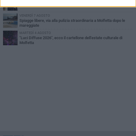
Multiservizi, nominato il nuovo Consiglio di Amministrazione
VENERDÌ 7 AGOSTO
Spiagge libere, via alla pulizia straordinaria a Molfetta dopo le
mareggiate
MARTEDÌ 4 AGOSTO
"Luci Diffuse 2026", ecco il cartellone dell'estate culturale di
Molfetta