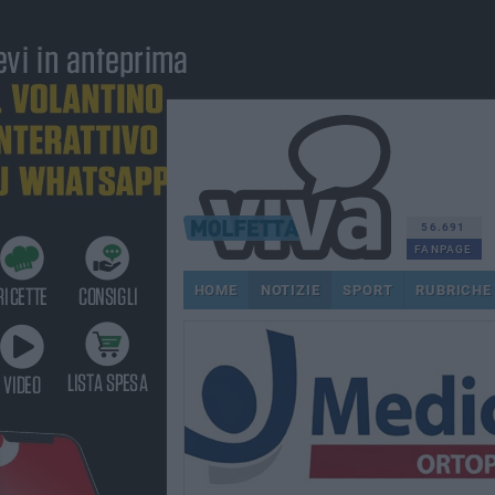
56.691
FANPAGE
HOME
NOTIZIE
SPORT
RUBRICHE