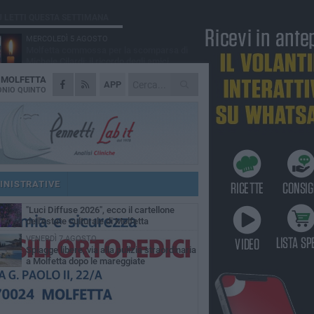
Ù LETTI QUESTA SETTIMANA
MERCOLEDÌ 5 AGOSTO
Molfetta commossa per la scomparsa di
Michele Cilardi: il ricordo degli amici
A
MOLFETTA
GIOVEDÌ 6 AGOSTO
APP
Marittimo molfettese muore a bordo di un
NIO QUINTO
peschereccio al largo del Gargano
GIOVEDÌ 6 AGOSTO
Molfetta piange Marta Maria Pisani, ultima
maestra della sartoria molfettese
MERCOLEDÌ 5 AGOSTO
Multiservizi, nominato il nuovo Consiglio di
Amministrazione
INISTRATIVE
MARTEDÌ 4 AGOSTO
"Luci Diffuse 2026", ecco il cartellone
dell'estate culturale di Molfetta
VENERDÌ 7 AGOSTO
Spiagge libere, via alla pulizia straordinaria
a Molfetta dopo le mareggiate