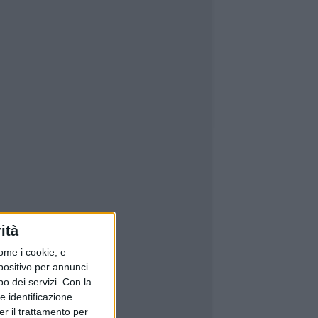
ità
ome i cookie, e
spositivo per annunci
o dei servizi.
Con la
e identificazione
er il trattamento per