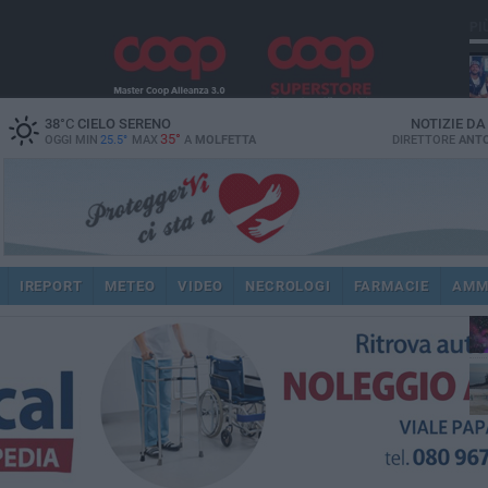
PI
38
°C
CIELO SERENO
NOTIZIE D
35°
OGGI MIN
25.5°
MAX
A
MOLFETTA
DIRETTORE
ANTO
IREPORT
METEO
VIDEO
NECROLOGI
FARMACIE
AMM