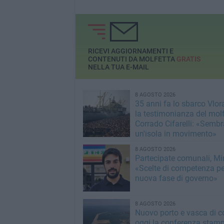
RICEVI AGGIORNAMENTI E
CONTENUTI DA MOLFETTA
GRATIS
NELLA TUA E-MAIL
8 AGOSTO 2026
35 anni fa lo sbarco Vlora
la testimonianza del mol
Corrado Cifarelli: «Semb
un'isola in movimento»
8 AGOSTO 2026
Partecipate comunali, Min
«Scelte di competenza p
nuova fase di governo»
8 AGOSTO 2026
Nuovo porto e vasca di c
oggi la conferenza stamp