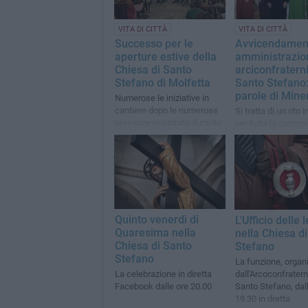
VITA DI CITTÀ
VITA DI CITTÀ
Successo per le
Avvicendamen
aperture estive della
amministrazio
Chiesa di Santo
arciconfratern
Stefano di Molfetta
Santo Stefano:
parole di Miner
Numerose le iniziative in
cantiere dopo le numerose
Si tratta di un rito
presenze registrate durante
per tutta la comuni
la stagione estiva
cittadina
Quinto venerdì di
L'Ufficio delle 
Quaresima nella
nella Chiesa d
Chiesa di Santo
Stefano
Stefano
La funzione, organ
dall'Arcoconfratern
La celebrazione in diretta
Santo Stefano, dal
Facebook dalle ore 20.00
19.30 in dretta