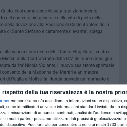
i Cristo, così come viene vissuta tradizionalmente
tto nel contesto più generale della vita di pietà della
o della devozione alla Passione di Cristo il valore della
nita di Santo Stefano è certamente rilevante", spiega
alla venerazione dei fedeli il Cristo Flagellato, recato a
Misteri dalla Confraternita della B.V. del Buon Consiglio.
uta da fra' Nicola Violante, il nuovo assistente spirituale
el convento della Madonna dei Martiri e animatore
ori di Puglia e Molise, la liturgia prevede un momento di
l Mistero esposto. In tale occasione, vengono eseguiti i
l rispetto della tua riservatezza è la nostra prior
io che si pratica ne' Venerdì di Quaresima in memoria de'
dall'Arciconfraternita di S. Stefano Protomartire dal Sacco
artner
memorizziamo e/o accediamo a informazioni su un dispositivo, c
aternita di Santo Stefano.
ali, come identificatori univoci e informazioni standard inviate da un di
zzati, misurazione di annunci e contenuti, analisi dell'audience e svilupp
i e i nostri partner possiamo utilizzare dati precisi di geolocalizzazione 
.30, sarà trasmessa in streaming sulla pagina Facebook
del dispositivo. Puoi fare clic per consentire a noi e ai nostri 1733 partn
e sulla pagina Facebook di Molfettaviva.