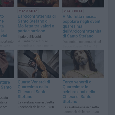
VITA DI CITTÀ
VITA DI CITTÀ
to
L’arciconfraternita di
A Molfetta musica
ne
Santo Stefano di
popolare negli eventi
ita
Molfetta tra valori e
quaresimali
 le
partecipazione
dell'Arciconfraternita
vini
di Santo Stefano
Il priore Silvestri:
«Guardiamo al futuro
 importante
Due sabati consecutivi dal
tenendo a cuore il nostro
tà laica
Sacco Rosso, l'11 e il 18
passato»
marzo
Quarto Venerdì di
Terzo venerdì di
letture
Quaresima nella
Quaresima: le
i Santo
Chiesa di Santo
celebrazioni nella
Stefano
Chiesa di Santo
izzata
Stefano
ita di
La celebrazione in diretta
le ore
Facebook dalle ore 18.30
La celebrazione in diretta
Facebook dalle ore 18.30