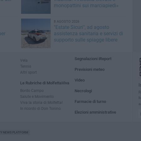
monopattini sui marciapiedi»
8 AGOSTO 2026
"Estate Sicuri", ad agosto
per
assistenza sanitaria e servizi di
supporto sulle spiagge libere
Segnalazioni iReport
Vela
Tennis
Previsioni meteo
Altri sport
Video
Le Rubriche di MolfettaViva
I
Bordo Campo
Necrologi
R
Salute e Movimento
M
Farmacie di turno
Viva la storia di Molfetta!
a
In ricordo di Don Tonino
Elezioni amministrative
TY NEWS PLATFORM