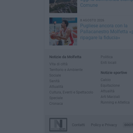
Comune
8 AGOSTO 2026
Pugliese ancora con la
Pallacanestro Molfetta «
ripagare la fiducia»
Notizie da Molfetta
Politica
Enti locali
Vita di città
Territorio e Ambiente
Notizie sportive
Sociale
Calcio
Sanità
Equitazione
Attualità
Attualità
Cultura, Eventi e Spettacolo
Arti Marziali
Speciale
Running e Atletica
Cronaca
Contatti
Policy e Privacy
GOCI