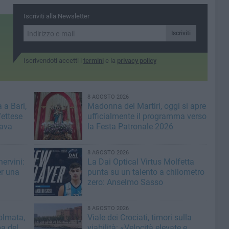
Iscriviti alla Newsletter
Iscriviti
Iscrivendoti accetti i
termini
e la
privacy policy
8 AGOSTO 2026
 a Bari,
Madonna dei Martiri, oggi si apre
fettese
ufficialmente il programma verso
rava
la Festa Patronale 2026
8 AGOSTO 2026
ervini:
La Dai Optical Virtus Molfetta
er una
punta su un talento a chilometro
zero: Anselmo Sasso
8 AGOSTO 2026
olmata,
Viale dei Crociati, timori sulla
a del
viabilità: «Velocità elevate e