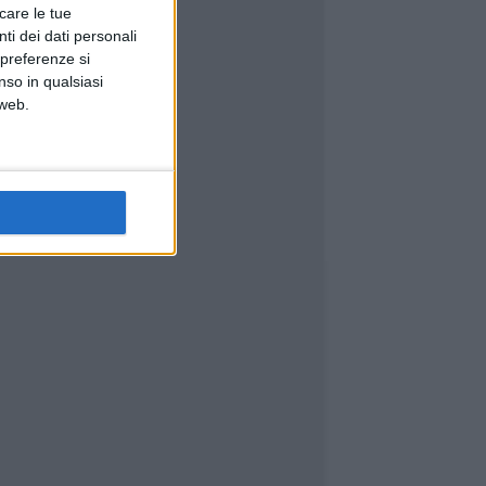
icare le tue
ti dei dati personali
 preferenze si
nso in qualsiasi
 web.