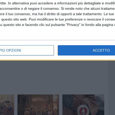
critte. In alternativa puoi accedere a informazioni più dettagliate e modif
acconsentire o di negare il consenso.
Si rende noto che alcuni trattamen
e il tuo consenso, ma hai il diritto di opporti a tale trattamento. Le tue
 questo sito web. Puoi modificare le tue preferenze o revocare il conse
8 AGOSTO 2026
questo sito e facendo clic sul pulsante "Privacy" in fondo alla pagina
 emerge
Le forze di maggioranza: «Con la
 corso e
nomina di Angeletti completata
uturo
la squadra di governo della
città»
PIÙ OPZIONI
ACCETTO