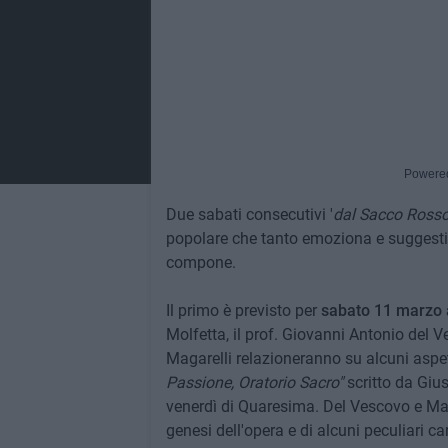
Powere
Due sabati consecutivi '
dal Sacco Rosso
popolare che tanto emoziona e suggestion
compone.
Il primo è previsto per
sabato 11 marzo a
Molfetta, il prof. Giovanni Antonio del 
Magarelli relazioneranno su alcuni aspe
Passione, Oratorio Sacro"
scritto da Giu
venerdì di Quaresima. Del Vescovo e Mag
genesi dell'opera e di alcuni peculiari ca