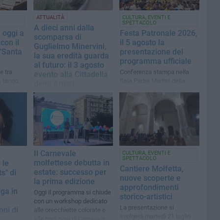
ATTUALITÀ
CULTURA, EVENTI E
SPETTACOLO
A dieci anni dalla
 oggi a
Festa Patronale 2026,
scomparsa di
con il
il 5 agosto la
Guglielmo Minervini,
“Santa
presentazione del
la sua eredità guarda
programma ufficiale
al futuro: il 3 agosto
e tra
Conferenza stampa nella
evento alla Cittadella
, tango,
Sala Padre Martini della
degli Artisti
musica
Basilica Madonna dei Martiri
Sarà annunciato il
completamento dell'iter di
intitolazione della struttura
all'ex sindaco e assessore
regionale
Il Carnevale
CULTURA, EVENTI E
SPETTACOLO
molfettese debutta in
 le
Cantiere Molfetta,
estate: successo per
s" di
nuove scoperte e
la prima edizione
approfondimenti
ga in
Oggi il programma si chiude
storico-artistici
con un workshop dedicato
La presentazione si
nni di
alle orecchiette colorate e
svolgerà martedì 21 luglio
a
alle tradizioni di Carnevale