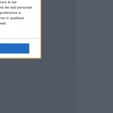
icare le tue
ti dei dati personali
 preferenze si
nso in qualsiasi
 web.