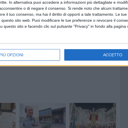
critte. In alternativa puoi accedere a informazioni più dettagliate e modif
acconsentire o di negare il consenso.
Si rende noto che alcuni trattamen
e il tuo consenso, ma hai il diritto di opporti a tale trattamento. Le tue
 questo sito web. Puoi modificare le tue preferenze o revocare il conse
6 AGOSTO 2026
questo sito e facendo clic sul pulsante "Privacy" in fondo alla pagina
ore a
Molfetta piange Marta Maria
al largo
Pisani, ultima maestra della
sartoria molfettese
PIÙ OPZIONI
ACCETTO