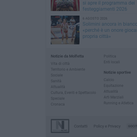
si apre il programma dei
festeggiamenti 2026
6 AGOSTO 2026
Solimini ancora in bianc
«perché è un onore giocar
propria città»
Notizie da Molfetta
Politica
Enti locali
Vita di città
Territorio e Ambiente
Notizie sportive
Sociale
Calcio
Sanità
Equitazione
Attualità
Attualità
Cultura, Eventi e Spettacolo
Arti Marziali
Speciale
Running e Atletica
Cronaca
Contatti
Policy e Privacy
GOCI