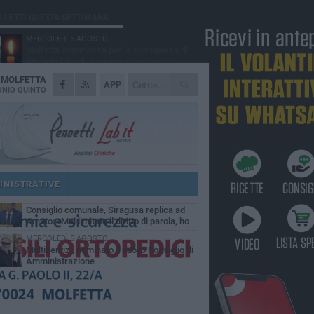
Ù LETTI QUESTA SETTIMANA
MERCOLEDÌ 5 AGOSTO
Molfetta commossa per la scomparsa di
Michele Cilardi: il ricordo degli amici
A
MOLFETTA
GIOVEDÌ 6 AGOSTO
APP
Marittimo molfettese muore a bordo di un
NIO QUINTO
peschereccio al largo del Gargano
SABATO 1 AGOSTO
La MTM Molfetta cerca autisti e
accompagnatori per gli scuolabus:
blicato il bando
GIOVEDÌ 6 AGOSTO
Molfetta piange Marta Maria Pisani, ultima
maestra della sartoria molfettese
INISTRATIVE
SABATO 1 AGOSTO
Consiglio comunale, Siragusa replica ad
Amato: «Mai limitato il diritto di parola, ho
to rispettare il regolamento»
MERCOLEDÌ 5 AGOSTO
Multiservizi, nominato il nuovo Consiglio di
Amministrazione