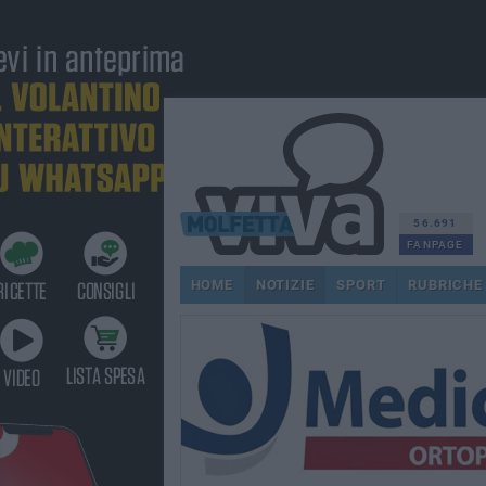
56.691
FANPAGE
HOME
NOTIZIE
SPORT
RUBRICHE