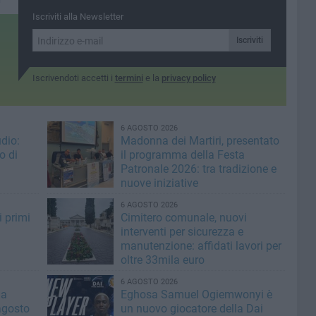
alla chiesa di San
 21.00
Iscriviti alla Newsletter
Bernardino
la rassegna
lage
Iscriviti
Iscrivendoti accetti i
termini
e la
privacy policy
6 AGOSTO 2026
dio:
Madonna dei Martiri, presentato
o di
il programma della Festa
Patronale 2026: tra tradizione e
nuove iniziative
6 AGOSTO 2026
i primi
Cimitero comunale, nuovi
interventi per sicurezza e
manutenzione: affidati lavori per
oltre 33mila euro
6 AGOSTO 2026
la
Eghosa Samuel Ogiemwonyi è
agosto
un nuovo giocatore della Dai