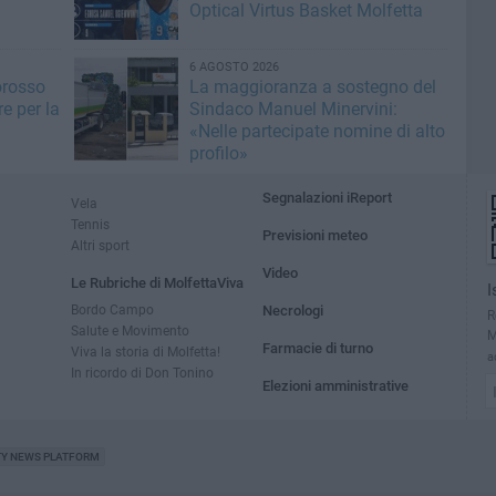
Optical Virtus Basket Molfetta
6 AGOSTO 2026
orosso
La maggioranza a sostegno del
e per la
Sindaco Manuel Minervini:
«Nelle partecipate nomine di alto
profilo»
Segnalazioni iReport
Vela
Tennis
Previsioni meteo
Altri sport
Video
Le Rubriche di MolfettaViva
I
Bordo Campo
Necrologi
R
Salute e Movimento
M
Farmacie di turno
Viva la storia di Molfetta!
a
In ricordo di Don Tonino
Elezioni amministrative
TY NEWS PLATFORM