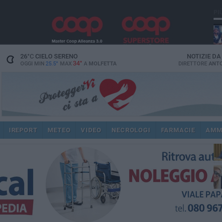
PI
26
°C
CIELO SERENO
NOTIZIE D
34°
OGGI MIN
25.5°
MAX
A
MOLFETTA
DIRETTORE
ANTO
pub
IREPORT
METEO
VIDEO
NECROLOGI
FARMACIE
AMM
fat