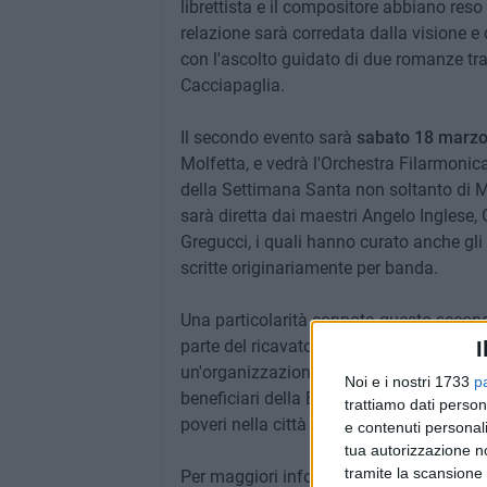
librettista e il compositore abbiano reso
relazione sarà corredata dalla visione e
con l'ascolto guidato di due romanze trat
Cacciapaglia.
Il secondo evento sarà
sabato 18 marzo,
Molfetta, e vedrà l'Orchestra Filarmonica
della Settimana Santa non soltanto di M
sarà diretta dai maestri Angelo Inglese,
Gregucci, i quali hanno curato anche gli
scritte originariamente per banda.
Una particolarità connota questo second
parte del ricavato, insieme ai contributi 
I
un'organizzazione interna con lo scopo di
Noi e i nostri 1733
p
beneficiari della Bontà sono in crescent
trattiamo dati person
poveri nella città di Molfetta.
e contenuti personali
tua autorizzazione no
tramite la scansione 
Per maggiori informazioni rivolgersi all'