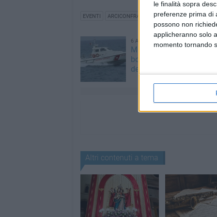
le finalità sopra des
preferenze prima di 
EVENTI
ARCICONFRATERNITA DI SANTO STEFANO
possono non richieder
applicheranno solo a
6 AGOSTO 2026
momento tornando su 
Marittimo molfettese mu
bordo di un peschereccio 
del Gargano
Altri contenuti a tema