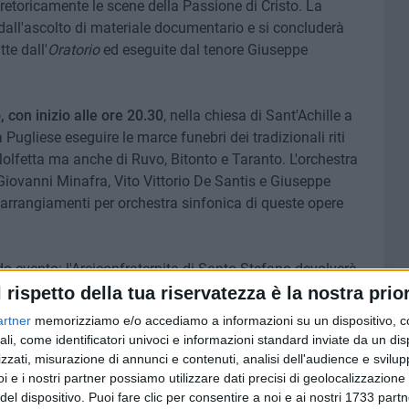
 retoricamente le scene della Passione di Cristo. La
 dall'ascolto di materiale documentario e si concluderà
te dall'
Oratorio
ed eseguite dal tenore Giuseppe
 con inizio alle ore 20.30
, nella chiesa di Sant'Achille a
 Pugliese eseguire le marce funebri dei tradizionali riti
olfetta ma anche di Ruvo, Bitonto e Taranto. L'orchestra
 Giovanni Minafra, Vito Vittorio De Santis e Giuseppe
 arrangiamenti per orchestra sinfonica di queste opere
o evento: l'Arciconfraternita di Santo Stefano devolverà
offerti dagli sponsor, alla Bontà di Santo Stefano,
l rispetto della tua riservatezza è la nostra prior
 intraprendere azioni caritative. Le necessità dei
artner
memorizziamo e/o accediamo a informazioni su un dispositivo, c
e aumento allo stesso modo in cui crescono i bisogni dei
ali, come identificatori univoci e informazioni standard inviate da un di
zzati, misurazione di annunci e contenuti, analisi dell'audience e svilupp
i e i nostri partner possiamo utilizzare dati precisi di geolocalizzazione 
del dispositivo. Puoi fare clic per consentire a noi e ai nostri 1733 partn
InfoPoint di Molfetta.