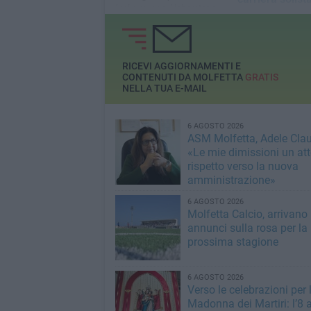
luglio presso il laboratorio
Il 24 luglio alle ore
urbano “MAT di Terlizzi"
cala il sipario sul
estiva d Puglia Vil
RICEVI AGGIORNAMENTI E
CONTENUTI DA MOLFETTA
GRATIS
NELLA TUA E-MAIL
6 AGOSTO 2026
ASM Molfetta, Adele Clau
«Le mie dimissioni un att
rispetto verso la nuova
amministrazione»
6 AGOSTO 2026
Molfetta Calcio, arrivano 
annunci sulla rosa per la
prossima stagione
6 AGOSTO 2026
Verso le celebrazioni per 
Madonna dei Martiri: l’8 