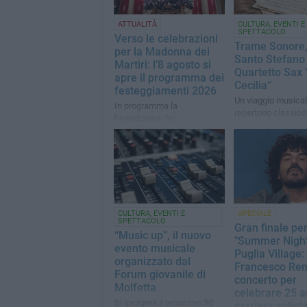
ATTUALITÀ
CULTURA, EVENTI E
SPETTACOLO
Verso le celebrazioni
Trame Sonore,
per la Madonna dei
Santo Stefano 
Martiri: l’8 agosto si
Quartetto Sax 
apre il programma dei
Cecilia”
festeggiamenti 2026
Un viaggio musical
In programma la
repertorio classico
benedizione dei
colonne sonore e 
motopescherecci e la
contemporanea
celebrazione inaugurale con
il rito di intronizzazione della
sacra Effigie
CULTURA, EVENTI E
SPECIALE
SPETTACOLO
Gran finale per
“Music up”, il nuovo
"Summer Night
evento musicale
Puglia Village:
organizzato dal
Francesco Ren
Forum giovanile di
concerto per
Molfetta
celebrare 25 a
Si svolgerà il prossimo 30
carriera solist