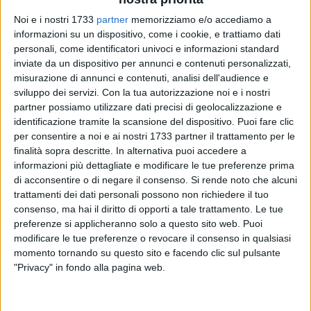
Noi e i nostri 1733
partner
memorizziamo e/o accediamo a
informazioni su un dispositivo, come i cookie, e trattiamo dati
personali, come identificatori univoci e informazioni standard
199
inviate da un dispositivo per annunci e contenuti personalizzati,
misurazione di annunci e contenuti, analisi dell'audience e
Sabato
27 luglio
arriva a Molfetta il grande
Roberto
sviluppo dei servizi.
Con la tua autorizzazione noi e i nostri
Vecchioni
, colonna portante della musica italiana di tutti i
partner possiamo utilizzare dati precisi di geolocalizzazione e
tempi. Il
professor Vecchioni
salirà sul palco del
Puglia
identificazione tramite la scansione del dispositivo. Puoi fare clic
Outlet Village
per un
concerto gratuito
che è parte del
per consentire a noi e ai nostri 1733 partner il trattamento per le
conosciutissimo
"L'infinito tour"
, dal titolo della sua ultima
finalità sopra descritte. In alternativa puoi accedere a
informazioni più dettagliate e modificare le tue preferenze prima
creazione musicale.
di acconsentire o di negare il consenso.
Si rende noto che alcuni
trattamenti dei dati personali possono non richiedere il tuo
Cantautore, paroliere, scrittore e poeta, il professore di Carate
consenso, ma hai il diritto di opporti a tale trattamento. Le tue
Brianza, in provincia di Monza, ha vinto i quattro premi più
preferenze si applicheranno solo a questo sito web. Puoi
importanti della musica italiana: premio Tenco, Festival Bar,
modificare le tue preferenze o revocare il consenso in qualsiasi
Sanremo e premio Mia Martini. Con oltre sei milioni e mezzo
momento tornando su questo sito e facendo clic sul pulsante
di dischi venduti,
Vecchioni
è considerato uno dei cantautori
"Privacy" in fondo alla pagina web.
più influenti della storia della canzone italiana.
"Samarcanda", "Chiamami ancora amore", "Luci a San Siro",