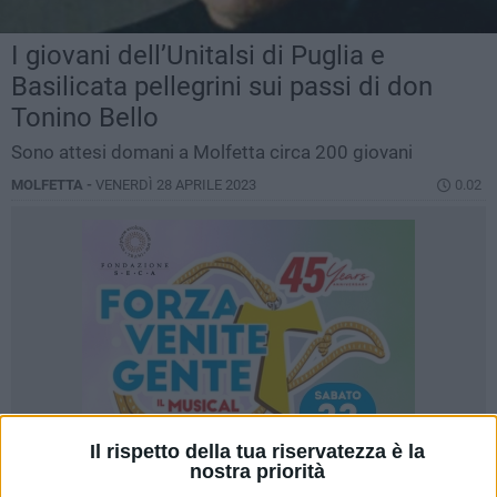
I giovani dell’Unitalsi di Puglia e
Basilicata pellegrini sui passi di don
Tonino Bello
Sono attesi domani a Molfetta circa 200 giovani
MOLFETTA -
VENERDÌ 28 APRILE 2023
0.02
Il rispetto della tua riservatezza è la
nostra priorità