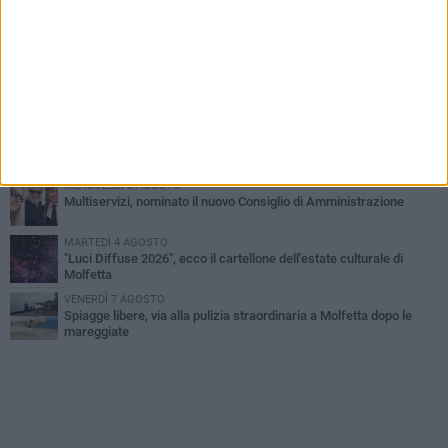
MERCOLEDÌ 5 AGOSTO
Molfetta commossa per la scomparsa di Michele Cilardi: il ricordo
degli amici
GIOVEDÌ 6 AGOSTO
Marittimo molfettese muore a bordo di un peschereccio al largo
del Gargano
GIOVEDÌ 6 AGOSTO
Molfetta piange Marta Maria Pisani, ultima maestra della sartoria
molfettese
MERCOLEDÌ 5 AGOSTO
Multiservizi, nominato il nuovo Consiglio di Amministrazione
MARTEDÌ 4 AGOSTO
"Luci Diffuse 2026", ecco il cartellone dell'estate culturale di
Molfetta
VENERDÌ 7 AGOSTO
Spiagge libere, via alla pulizia straordinaria a Molfetta dopo le
mareggiate