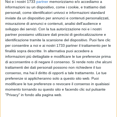
Noi e i nostri 1733
partner
memorizziamo e/o accediamo a
informazioni su un dispositivo, come i cookie, e trattiamo dati
86
personali, come identificatori univoci e informazioni standard
inviate da un dispositivo per annunci e contenuti personalizzati,
misurazione di annunci e contenuti, analisi dell'audience e
sviluppo dei servizi.
Con la tua autorizzazione noi e i nostri
"Fate luce e non scintille" … sui passi di don Tonino: è il
partner possiamo utilizzare dati precisi di geolocalizzazione e
messaggio di fondo del pellegrinaggio dei giovani promosso
identificazione tramite la scansione del dispositivo. Puoi fare clic
dall'Unitalsi di Puglia e Basilicata, come occasione per
per consentire a noi e ai nostri 1733 partner il trattamento per le
conoscere, attraverso i luoghi e le testimonianze, il
finalità sopra descritte. In alternativa puoi accedere a
Venerabile vescovo che per undici anni ha guidato la diocesi
informazioni più dettagliate e modificare le tue preferenze prima
di acconsentire o di negare il consenso.
Si rende noto che alcuni
di Molfetta-Ruvo di Puglia-Giovinazzo-Terlizzi e dal 1985 è
trattamenti dei dati personali possono non richiedere il tuo
stato presidente di Pax Christi Italia. Sono attesi a Molfetta
consenso, ma hai il diritto di opporti a tale trattamento. Le tue
sabato 29 aprile circa 200 giovani, che proseguiranno nei
preferenze si applicheranno solo a questo sito web. Puoi
giorni successivi nel pellegrinaggio che li porterà ad
modificare le tue preferenze o revocare il consenso in qualsiasi
Alessano e Santa Maria di Leuca.
momento tornando su questo sito e facendo clic sul pulsante
"Privacy" in fondo alla pagina web.
La giornata a Molfetta sarà aperta dal Vescovo della Diocesi
Mons. Domenico Cornacchia, da Rocco Palese, Presidente
nazionale dell'Unitalsi, ed Enzo Nigro, Presidente della