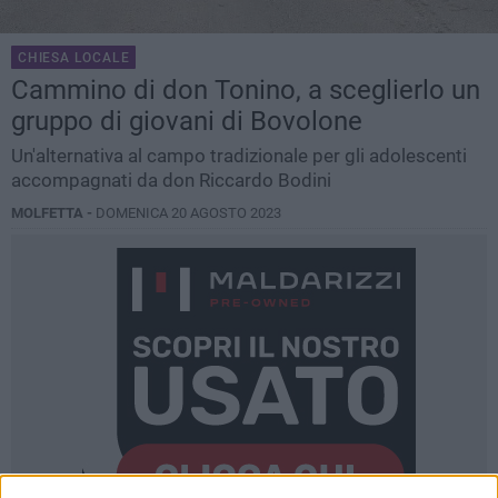
CHIESA LOCALE
Cammino di don Tonino, a sceglierlo un
gruppo di giovani di Bovolone
Un'alternativa al campo tradizionale per gli adolescenti
accompagnati da don Riccardo Bodini
MOLFETTA -
DOMENICA 20 AGOSTO 2023