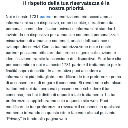
Il rispetto della tua riservatezza è la
nostra priorità
Noi e i nostri 1731
partner
memorizziamo e/o accediamo a
25
informazioni su un dispositivo, come i cookie, e trattiamo dati
personali, come identificatori univoci e informazioni standard
inviate da un dispositivo per annunci e contenuti personalizzati,
misurazione di annunci e contenuti, analisi dell'audience e
In questi giorni un gruppo parrocchiale composto da circa
sviluppo dei servizi.
Con la tua autorizzazione noi e i nostri
trenta adolescenti provenienti da Bovolone (VR) sta
partner possiamo utilizzare dati precisi di geolocalizzazione e
percorrendo le tappe della diocesi di Molfetta, Ruvo,
identificazione tramite la scansione del dispositivo. Puoi fare clic
Giovinazzo e Terlizzi del Cammino di don Tonino.
per consentire a noi e ai nostri 1731 partner il trattamento per le
finalità sopra descritte. In alternativa puoi accedere a
I giovani, accompagnati da un giovane sacerdote, don
informazioni più dettagliate e modificare le tue preferenze prima
Riccardo Bodini, hanno come meta finale la città di Bari.
di acconsentire o di negare il consenso.
Si rende noto che alcuni
trattamenti dei dati personali possono non richiedere il tuo
consenso, ma hai il diritto di opporti a tale trattamento. Le tue
Si tratta di una bella alternativa ai campi parrocchiali più
preferenze si applicheranno solo a questo sito web. Puoi
"tradizionali" per conoscere esempi di santità e nuovi luoghi
modificare le tue preferenze o revocare il consenso in qualsiasi
e lasciarsi interrogare passo dopo passo dalla vita e
momento tornando su questo sito e facendo clic sul pulsante
dall'incontro con gli altri. Al contempo, poi, è anche
"Privacy" in fondo alla pagina web.
un'esperienza di accoglienza per le comunità ospitanti.