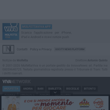
MOLFETTAVIVA APP
Scarica l'applicazione per iPhone,
iPad e Android e ricevi notizie push
Contatti
Policy e Privacy
GOCITY NEWS PLATFORM
Notizie da
Molfetta
Direttore
Antonio Quinto
© 2001-2026 MolfettaViva è un portale gestito da InnovaNews srl. Partita iva
08059640725. Testata giornalistica registrata presso il Tribunale di Trani. Tutti
i diritti riservati.
MOLFETTA
ANDRIA
BARI
BARLETTA
BISCEGLIE
BITONTO
CANOSA
CERIGNOLA
CORATO
GIOVINAZZO
MARGHERITA DI SAVOIA
MINERVINO
MODUGNO
PUGLIA
RUVO
SAN FERDINANDO
SPINAZZOLA
TERLIZZI
TRANI
TRINITAPOLI