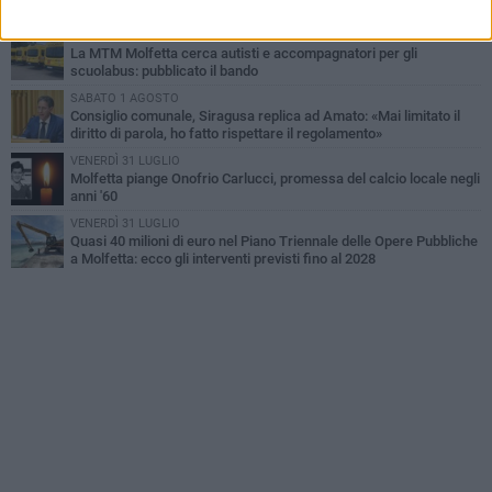
limitare l'impatto sulle famiglie»
SABATO 1 AGOSTO
La MTM Molfetta cerca autisti e accompagnatori per gli
scuolabus: pubblicato il bando
SABATO 1 AGOSTO
Consiglio comunale, Siragusa replica ad Amato: «Mai limitato il
diritto di parola, ho fatto rispettare il regolamento»
VENERDÌ 31 LUGLIO
Molfetta piange Onofrio Carlucci, promessa del calcio locale negli
anni '60
VENERDÌ 31 LUGLIO
Quasi 40 milioni di euro nel Piano Triennale delle Opere Pubbliche
a Molfetta: ecco gli interventi previsti fino al 2028