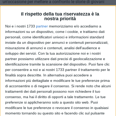
un'occasione per mettere a confronto le storie di giovani
professionisti che, grazie a Ernst & Young, hanno trovato o
Il rispetto della tua riservatezza è la
ritrovato nella regione un punto di svolta: chi è tornato dopo
nostra priorità
anni all'estero, chi ha scelto di non partire mai, e chi ha
Noi e i nostri 1733
partner
memorizziamo e/o accediamo a
deciso di trasferirsi in Puglia per restare. A raccogliere le loro
informazioni su un dispositivo, come i cookie, e trattiamo dati
testimonianze, fatte di scelte coraggiose e cambiamenti
personali, come identificatori univoci e informazioni standard
concreti, è stato proprio il Presidente Emiliano, che ha
inviate da un dispositivo per annunci e contenuti personalizzati,
ascoltato e dialogato con i ragazzi in un confronto aperto e
misurazione di annunci e contenuti, analisi dell'audience e
sincero. Anche lui, a sua volta, ha risposto alla domanda
sviluppo dei servizi.
Con la tua autorizzazione noi e i nostri
implicita del format "Da quando è qui…", raccontando la
partner possiamo utilizzare dati precisi di geolocalizzazione e
visione di governo regionale orientata a creare le condizioni
identificazione tramite la scansione del dispositivo. Puoi fare clic
per consentire a noi e ai nostri 1733 partner il trattamento per le
per cui i talenti non debbano più lasciare la loro terra.
finalità sopra descritte. In alternativa puoi accedere a
informazioni più dettagliate e modificare le tue preferenze prima
"Gli anziani hanno spesso la convinzione che tutto quello
di acconsentire o di negare il consenso.
Si rende noto che alcuni
che c'era prima fosse migliore di ciò che viene dopo. Io,
trattamenti dei dati personali possono non richiedere il tuo
invece, ho sempre avuto l'impressione che chi arriva oggi,
consenso, ma hai il diritto di opporti a tale trattamento. Le tue
fresco di studi, con nuove esperienze, con una mentalità
preferenze si applicheranno solo a questo sito web. Puoi
aperta e competenze culturali e tecnologiche più aggiornate,
modificare le tue preferenze o revocare il consenso in qualsiasi
momento tornando su questo sito e facendo clic sul pulsante
porti con sé un valore enorme. E sono davvero molto