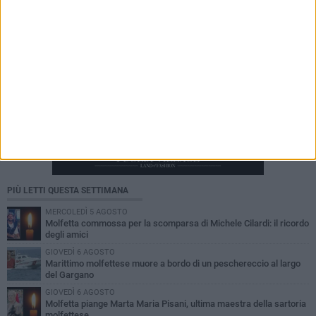
PIÙ LETTI QUESTA SETTIMANA
MERCOLEDÌ 5 AGOSTO
Molfetta commossa per la scomparsa di Michele Cilardi: il ricordo
degli amici
GIOVEDÌ 6 AGOSTO
Marittimo molfettese muore a bordo di un peschereccio al largo
del Gargano
GIOVEDÌ 6 AGOSTO
Molfetta piange Marta Maria Pisani, ultima maestra della sartoria
molfettese