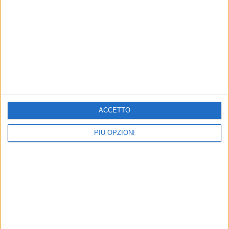
ACCETTO
PIÙ OPZIONI
Altri contenuti a tema