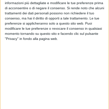
non riesce a dimenticare. «Ricordo i saluti, i ringraziamenti,
informazioni più dettagliate e modificare le tue preferenze prima
la cena con il presidente. L'immagine è ancora nitida, ce l'ho
di acconsentire o di negare il consenso.
Si rende noto che alcuni
ancora in testa, incancellabile.
trattamenti dei dati personali possono non richiedere il tuo
consenso, ma hai il diritto di opporti a tale trattamento. Le tue
preferenze si applicheranno solo a questo sito web. Puoi
La cena quella sera è stata particolare. «Ricordo che Draghi
modificare le tue preferenze o revocare il consenso in qualsiasi
si alzò per andare a pagare. Disse che eravamo suoi 'ospiti'.
momento tornando su questo sito e facendo clic sul pulsante
La sala rumoreggiava, ma all'improvviso è calato il silenzio.
"Privacy" in fondo alla pagina web.
Tutti abbiamo iniziato a guardarlo, a guardare un punto. Si
sentirono solo i suoi passi e poi cominciò. Uno, e poi uno,
'grazie', e poi, ancora, 'grazie', e poi, di nuovo 'grazie', e poi fu
un battito di mani, sempre più forte, e da fuori si aggiunsero
altri applausi». Un gesto semplice, ma significativo, che
incarna l'affetto e il rispetto che Draghi suscitava.
«Non so cosa si intenda con 'amato'», continua Garofoli,
«ma so che quel governo, quel tempo, è stata un'esperienza
irripetibile. È stata 'la cosa'. Nella vita di ciascuno c'è sempre
un momento, un intervallo unico. Non ti accorgi che stai per
vivere qualcosa che non tornerà». Nel raccontare