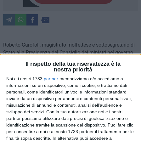
79
Roberto Garofoli, magistrato molfettese e sottosegretario di
Stato alla Presidenza del Consiglio dei ministri nel governo
Draghi dal febbraio 2021 all'ottobre 2022, è stato intervistato
Il rispetto della tua riservatezza è la
da
"Il Foglio"
e ha raccontato il suo periodo come capo di
nostra priorità
gabinetto e segretario generale.
Noi e i nostri 1733
partner
memorizziamo e/o accediamo a
informazioni su un dispositivo, come i cookie, e trattiamo dati
In primis, ha riposto di ricordare la fine, più che l'inizio di
personali, come identificatori univoci e informazioni standard
quell'avventura: era il pomeriggio del 21 luglio 2022, il giorno
inviate da un dispositivo per annunci e contenuti personalizzati,
in cui Mario Draghi si dimise. «Ricordo come è finita», dice,
misurazione di annunci e contenuti, analisi dell'audience e
sviluppo dei servizi.
Con la tua autorizzazione noi e i nostri
mentre la memoria lo riporta a quel momento cruciale della
partner possiamo utilizzare dati precisi di geolocalizzazione e
storia del governo. «Gli ero accanto, sottosegretario del
identificazione tramite la scansione del dispositivo. Puoi fare clic
presidente del consiglio». Quella giornata, così carica di
per consentire a noi e ai nostri 1733 partner il trattamento per le
significato, segna anche un ricordo personale che Garofoli
finalità sopra descritte. In alternativa puoi accedere a