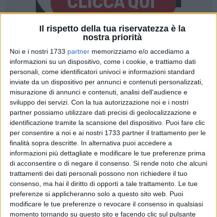
Il rispetto della tua riservatezza è la
nostra priorità
14
A cura di
Noi e i nostri 1733
partner
memorizziamo e/o accediamo a
NICOLA MICCIONE
informazioni su un dispositivo, come i cookie, e trattiamo dati
personali, come identificatori univoci e informazioni standard
inviate da un dispositivo per annunci e contenuti personalizzati,
Sono portate avanti congiuntamente dai
Carabinieri
e dalla
misurazione di annunci e contenuti, analisi dell'audience e
sviluppo dei servizi.
Con la tua autorizzazione noi e i nostri
Polizia Locale
le indagini, coordinate dal pubblico ministero
partner possiamo utilizzare dati precisi di geolocalizzazione e
della
Procura della Repubblica di Trani, Maria Isabella
identificazione tramite la scansione del dispositivo. Puoi fare clic
Scamarcio
, per capire le origini del rogo che ha devastato
per consentire a noi e ai nostri 1733 partner il trattamento per le
Miragica
, il parco divertimenti a tema tra i più importanti del
finalità sopra descritte. In alternativa puoi accedere a
sud Italia chiuso dal 2018.
informazioni più dettagliate e modificare le tue preferenze prima
di acconsentire o di negare il consenso.
Si rende noto che alcuni
I militari del capitano
Francesco Iodice
e gli agenti del
trattamenti dei dati personali possono non richiedere il tuo
consenso, ma hai il diritto di opporti a tale trattamento. Le tue
tenente colonnello
Cosimo Aloia
stanno acquisendo tutti i
preferenze si applicheranno solo a questo sito web. Puoi
video delle telecamere che si trovano nell'area interessata
modificare le tue preferenze o revocare il consenso in qualsiasi
dall'incendio, nella zona industriale. Al vaglio degli
momento tornando su questo sito e facendo clic sul pulsante