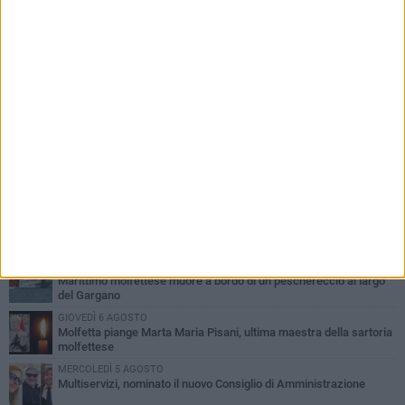
PIÙ LETTI QUESTA SETTIMANA
MERCOLEDÌ 5 AGOSTO
Molfetta commossa per la scomparsa di Michele Cilardi: il ricordo
degli amici
GIOVEDÌ 6 AGOSTO
Marittimo molfettese muore a bordo di un peschereccio al largo
del Gargano
GIOVEDÌ 6 AGOSTO
Molfetta piange Marta Maria Pisani, ultima maestra della sartoria
molfettese
MERCOLEDÌ 5 AGOSTO
Multiservizi, nominato il nuovo Consiglio di Amministrazione