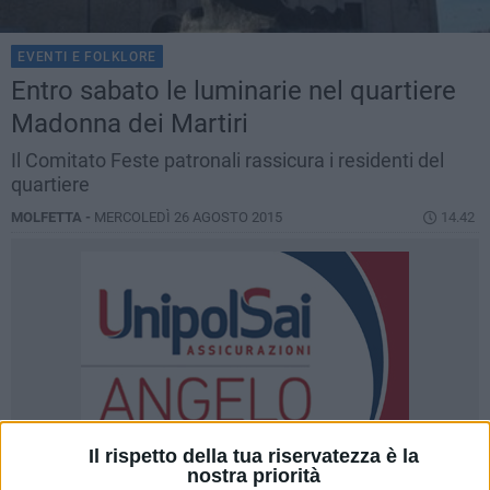
EVENTI E FOLKLORE
Entro sabato le luminarie nel quartiere
Madonna dei Martiri
Il Comitato Feste patronali rassicura i residenti del
quartiere
MOLFETTA -
MERCOLEDÌ 26 AGOSTO 2015
14.42
Il rispetto della tua riservatezza è la
nostra priorità