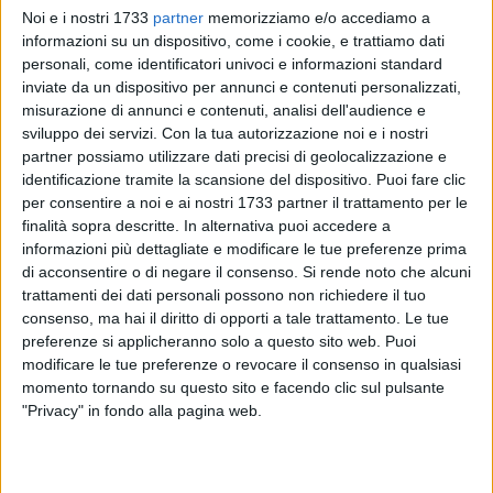
Noi e i nostri 1733
partner
memorizziamo e/o accediamo a
informazioni su un dispositivo, come i cookie, e trattiamo dati
personali, come identificatori univoci e informazioni standard
A cura di
inviate da un dispositivo per annunci e contenuti personalizzati,
ANDREA TEOFRASTO
misurazione di annunci e contenuti, analisi dell'audience e
sviluppo dei servizi.
Con la tua autorizzazione noi e i nostri
partner possiamo utilizzare dati precisi di geolocalizzazione e
identificazione tramite la scansione del dispositivo. Puoi fare clic
«Volevamo rassicurare che prima dell'inizio della Novena di
per consentire a noi e ai nostri 1733 partner il trattamento per le
sabato 29, saranno ultimati i lavori di allestimento delle
finalità sopra descritte. In alternativa puoi accedere a
luminarie presso il rione Madonna dei Martiri». Il Comitato
informazioni più dettagliate e modificare le tue preferenze prima
feste patronali, dal suo profilo facebook, getta acqua sul
di acconsentire o di negare il consenso.
Si rende noto che alcuni
fuoco delle polemiche divampate in seguito alle
trattamenti dei dati personali possono non richiedere il tuo
dichiarazioni del comitato di quartiere del rione Madonna dei
consenso, ma hai il diritto di opporti a tale trattamento. Le tue
preferenze si applicheranno solo a questo sito web. Puoi
Martiri.
modificare le tue preferenze o revocare il consenso in qualsiasi
momento tornando su questo sito e facendo clic sul pulsante
«Per l'ennesimo anno, per la festa patronale della Madonna
"Privacy" in fondo alla pagina web.
dei Martiri, il tratto che va da viale dei Crociati fino alla
Basilica avrà – hanno dichiarato nei gironi scorsi i
rappresentanti del Comitato di quartiere - una illuminazione