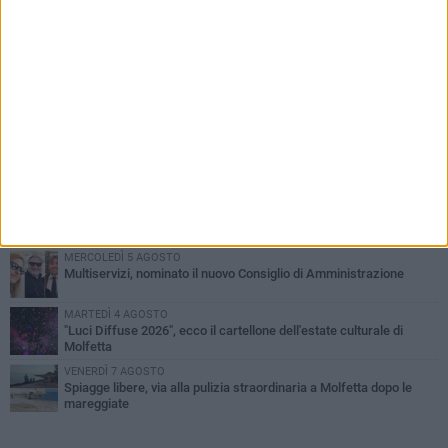
PIÙ LETTI QUESTA SETTIMANA
MERCOLEDÌ 5 AGOSTO
Molfetta commossa per la scomparsa di Michele Cilardi: il ricordo
degli amici
GIOVEDÌ 6 AGOSTO
Marittimo molfettese muore a bordo di un peschereccio al largo
del Gargano
GIOVEDÌ 6 AGOSTO
Molfetta piange Marta Maria Pisani, ultima maestra della sartoria
molfettese
MERCOLEDÌ 5 AGOSTO
Multiservizi, nominato il nuovo Consiglio di Amministrazione
MARTEDÌ 4 AGOSTO
"Luci Diffuse 2026", ecco il cartellone dell'estate culturale di
Molfetta
VENERDÌ 7 AGOSTO
Spiagge libere, via alla pulizia straordinaria a Molfetta dopo le
mareggiate