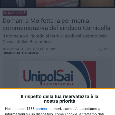
VITA DI CITTÀ
Domani a Molfetta la cerimonia
commemorativa del sindaco Carnicella
Il momento di ricordo si terrà ai piedi del sagrato della
Chiesa di San Bernardino
MOLFETTA -
GIOVEDÌ 6 LUGLIO 2023
13.43
COMUNICATO STAMPA
Il rispetto della tua riservatezza è la
nostra priorità
Noi e i nostri 1733
partner
memorizziamo e/o accediamo a
informazioni su un dispositivo, come i cookie, e trattiamo dati