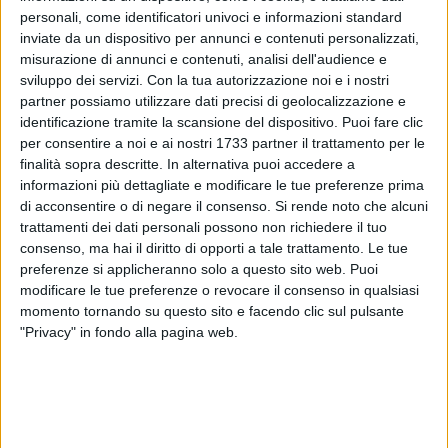
personali, come identificatori univoci e informazioni standard
inviate da un dispositivo per annunci e contenuti personalizzati,
misurazione di annunci e contenuti, analisi dell'audience e
sviluppo dei servizi.
Con la tua autorizzazione noi e i nostri
19
partner possiamo utilizzare dati precisi di geolocalizzazione e
identificazione tramite la scansione del dispositivo. Puoi fare clic
per consentire a noi e ai nostri 1733 partner il trattamento per le
In ricordo del Sindaco Gianni Carnicella domani, venerdì 7
finalità sopra descritte. In alternativa puoi accedere a
luglio, alle 13.30, si terrà la cerimonia commemorativa ai
informazioni più dettagliate e modificare le tue preferenze prima
di acconsentire o di negare il consenso.
Si rende noto che alcuni
piedi del sagrato della Chiesa di San Bernardino, lì dove si
trattamenti dei dati personali possono non richiedere il tuo
accasciò, il Sindaco, attinto da un colpo ravvicinato esploso
consenso, ma hai il diritto di opporti a tale trattamento. Le tue
con un fucile.
preferenze si applicheranno solo a questo sito web. Puoi
modificare le tue preferenze o revocare il consenso in qualsiasi
La cittadinanza è invitata a prendere parte a questo
momento tornando su questo sito e facendo clic sul pulsante
momento.
"Privacy" in fondo alla pagina web.