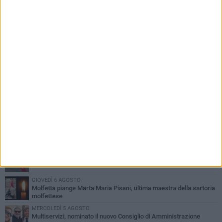
PIÙ LETTI QUESTA SETTIMANA
MERCOLEDÌ 5 AGOSTO
Molfetta commossa per la scomparsa di Michele Cilardi: il ricordo
degli amici
GIOVEDÌ 6 AGOSTO
Marittimo molfettese muore a bordo di un peschereccio al largo
del Gargano
DOMENICA 9 AGOSTO
Si schianta contro la pompa di carburanti sradicando la colonnina
GIOVEDÌ 6 AGOSTO
Molfetta piange Marta Maria Pisani, ultima maestra della sartoria
molfettese
MERCOLEDÌ 5 AGOSTO
Multiservizi, nominato il nuovo Consiglio di Amministrazione