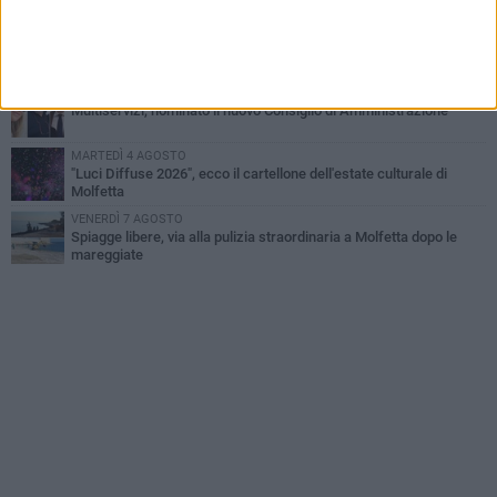
del Gargano
GIOVEDÌ 6 AGOSTO
Molfetta piange Marta Maria Pisani, ultima maestra della sartoria
molfettese
MERCOLEDÌ 5 AGOSTO
Multiservizi, nominato il nuovo Consiglio di Amministrazione
MARTEDÌ 4 AGOSTO
"Luci Diffuse 2026", ecco il cartellone dell'estate culturale di
Molfetta
VENERDÌ 7 AGOSTO
Spiagge libere, via alla pulizia straordinaria a Molfetta dopo le
mareggiate