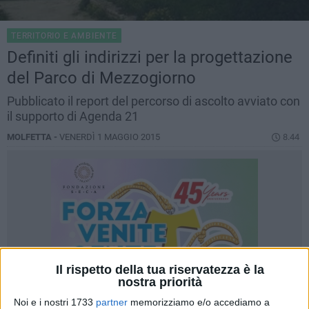
TERRITORIO E AMBIENTE
Definiti gli indirizzi per la progettazione
del Parco di Mezzogiorno
Pubblicato il report del percorso di ascolto avviato con
il supporto di Agenda 21
MOLFETTA -
VENERDÌ 1 MAGGIO 2015
8.44
Il rispetto della tua riservatezza è la
nostra priorità
Noi e i nostri 1733
partner
memorizziamo e/o accediamo a