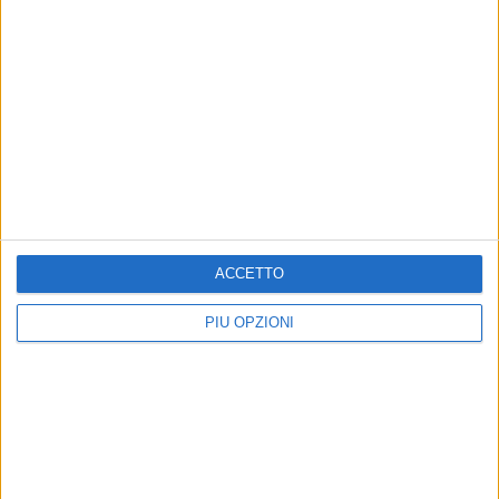
competenza per una nuova fase di governo»
7 AGOSTO 2026
Spiagge libere, via alla pulizia straordinaria a
Molfetta dopo le mareggiate
ACCETTO
PIÙ OPZIONI