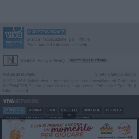
MOLFETTAVIVA APP
Scarica l'applicazione per iPhone,
iPad e Android e ricevi notizie push
Contatti
Policy e Privacy
GOCITY NEWS PLATFORM
Notizie da
Molfetta
Direttore
Antonio Quinto
© 2001-2026 MolfettaViva è un portale gestito da InnovaNews srl. Partita iva
08059640725. Testata giornalistica registrata presso il Tribunale di Trani. Tutti
i diritti riservati.
MOLFETTA
ANDRIA
BARI
BARLETTA
BISCEGLIE
BITONTO
CANOSA
CERIGNOLA
CORATO
GIOVINAZZO
MARGHERITA DI SAVOIA
MINERVINO
MODUGNO
PUGLIA
RUVO
SAN FERDINANDO
SPINAZZOLA
TERLIZZI
TRANI
TRINITAPOLI