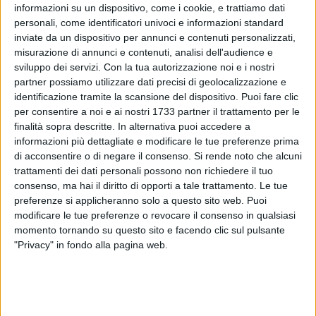
informazioni su un dispositivo, come i cookie, e trattiamo dati
personali, come identificatori univoci e informazioni standard
inviate da un dispositivo per annunci e contenuti personalizzati,
misurazione di annunci e contenuti, analisi dell'audience e
sviluppo dei servizi.
Con la tua autorizzazione noi e i nostri
partner possiamo utilizzare dati precisi di geolocalizzazione e
identificazione tramite la scansione del dispositivo. Puoi fare clic
Il Parco di Mezzogiorno intitolato a "Baden Powell",
per consentire a noi e ai nostri 1733 partner il trattamento per le
fondatore nel 1907 del movimento scoutistico mondiale, con
finalità sopra descritte. In alternativa puoi accedere a
i suoi 28mila e 300 metri quadri è la più grande area verde
informazioni più dettagliate e modificare le tue preferenze prima
di acconsentire o di negare il consenso.
Si rende noto che alcuni
cittadina. Realizzato nel 2005 non è mai stato interamente
trattamenti dei dati personali possono non richiedere il tuo
aperto al pubblico per la sua complessa gestione e custodia.
consenso, ma hai il diritto di opporti a tale trattamento. Le tue
Anzi, in questi anni è stato più volte vandalizzato tanto da
preferenze si applicheranno solo a questo sito web. Puoi
rendere impossibile una sua immediata riapertura.
modificare le tue preferenze o revocare il consenso in qualsiasi
momento tornando su questo sito e facendo clic sul pulsante
Per restituirlo alla fruizione dei cittadini molfettesi,
"Privacy" in fondo alla pagina web.
l'amministrazione guidata da Paola Natalicchio ha voluto
definire gli indirizzi per un progetto di recupero chiedendo
aiuto alla popolazione. Per questo ha affidato
all'associazione "X-Scape" un percorso partecipato che ha