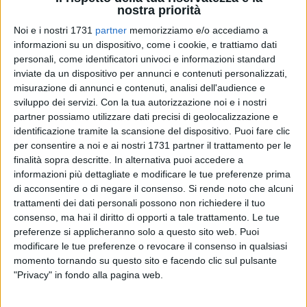
A cura di
nostra priorità
ROSANNA BUZZERIO
Noi e i nostri 1731
partner
memorizziamo e/o accediamo a
informazioni su un dispositivo, come i cookie, e trattiamo dati
personali, come identificatori univoci e informazioni standard
«
Sono cresciuto con il sogno della maglia azzurra»
, in
inviate da un dispositivo per annunci e contenuti personalizzati,
queste parole si può sintetizzare la passione di un ciclista
misurazione di annunci e contenuti, analisi dell'audience e
sviluppo dei servizi.
Con la tua autorizzazione noi e i nostri
prima, un commentatore sportivo dopo, oggi commissario
partner possiamo utilizzare dati precisi di geolocalizzazione e
tecnico della nazionale,
Davide Cassani
, in tutto 33 anni
identificazione tramite la scansione del dispositivo. Puoi fare clic
dedicati al ciclismo.
per consentire a noi e ai nostri 1731 partner il trattamento per le
finalità sopra descritte. In alternativa puoi accedere a
Il primo della carovana rosa ad arrivare a Molfetta, ad
informazioni più dettagliate e modificare le tue preferenze prima
accoglierlo una calorosa sala consiliare per l'incontro
di acconsentire o di negare il consenso.
Si rende noto che alcuni
organizzato dal Panathlon, nell'ambito delle iniziative per
trattamenti dei dati personali possono non richiedere il tuo
consenso, ma hai il diritto di opporti a tale trattamento. Le tue
l'ottava tappa del Giro d'Italia che partirà, tra poche ore dalla
preferenze si applicheranno solo a questo sito web. Puoi
nostra città per terminare a Peschici.
modificare le tue preferenze o revocare il consenso in qualsiasi
momento tornando su questo sito e facendo clic sul pulsante
E' lo stesso Cassani a ricordare che il «
Giro d'Italia non è
"Privacy" in fondo alla pagina web.
solo un corsa in bicicletta, ma un lungo viaggio fra le
bellezze del nostro paese. E' una finestra sul nostro