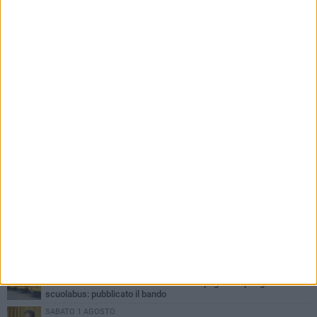
PIÙ LETTI QUESTA SETTIMANA
MERCOLEDÌ 5 AGOSTO
Molfetta commossa per la scomparsa di Michele Cilardi: il ricordo
degli amici
VENERDÌ 31 LUGLIO
TARI 2026, il Sindaco anticipa gli aumenti: «Bonus e sconti per
limitare l'impatto sulle famiglie»
SABATO 1 AGOSTO
La MTM Molfetta cerca autisti e accompagnatori per gli
scuolabus: pubblicato il bando
SABATO 1 AGOSTO