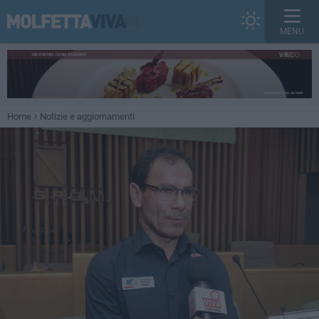
MENU
Home
Notizie e aggiornamenti