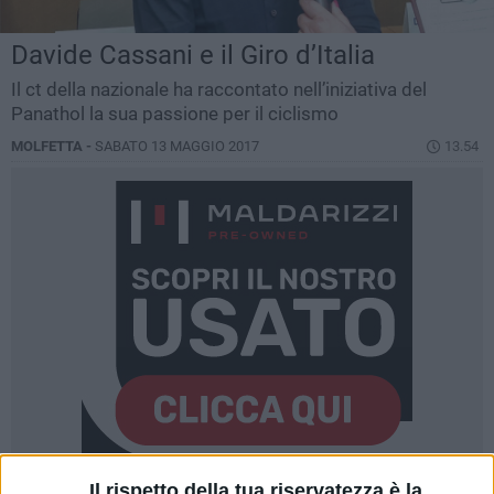
Davide Cassani e il Giro d’Italia
Il ct della nazionale ha raccontato nell’iniziativa del
Panathol la sua passione per il ciclismo
MOLFETTA -
SABATO 13 MAGGIO 2017
13.54
Il rispetto della tua riservatezza è la