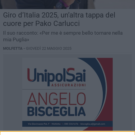
Giro d’Italia 2025, un’altra tappa del
cuore per Pako Carlucci
Il suo racconto: «Per me è sempre bello tornare nella
mia Puglia»
MOLFETTA -
GIOVEDÌ 22 MAGGIO 2025