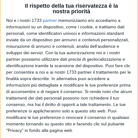
Il rispetto della tua riservatezza è la
nostra priorità
57
A cura di
DANILO DE ROBERTIS
Noi e i nostri 1733
partner
memorizziamo e/o accediamo a
informazioni su un dispositivo, come i cookie, e trattiamo dati
personali, come identificatori univoci e informazioni standard
inviate da un dispositivo per annunci e contenuti personalizzati,
Il Giro d'Italia 2025 è ancora in pieno svolgimento, ma per il
misurazione di annunci e contenuti, analisi dell'audience e
presentatore e speaker molfettese Pako Carlucci è già tempo
sviluppo dei servizi.
Con la tua autorizzazione noi e i nostri
di condividere qualche riflessione su un'edizione che, ancora
partner possiamo utilizzare dati precisi di geolocalizzazione e
una volta, lo sta vedendo protagonista a bordo strada con la
identificazione tramite la scansione del dispositivo. Puoi fare clic
sua energia.
per consentire a noi e ai nostri 1733 partner il trattamento per le
finalità sopra descritte. In alternativa puoi accedere a
informazioni più dettagliate e modificare le tue preferenze prima
«È sempre strano dirlo, ma mi sento davvero un "Nemo
di acconsentire o di negare il consenso.
Si rende noto che alcuni
propheta in patria" – racconta con un sorriso – perché il mio
trattamenti dei dati personali possono non richiedere il tuo
lavoro mi porta spesso lontano da Molfetta, ma tornare in
consenso, ma hai il diritto di opporti a tale trattamento. Le tue
Puglia per il Giro è stato speciale, un po' come sentirsi turista
preferenze si applicheranno solo a questo sito web. Puoi
a casa propria». Anche quest'anno, RCS gli ha affidato il
modificare le tue preferenze o revocare il consenso in qualsiasi
compito di affiancare lo speaker tecnico per offrire al
momento tornando su questo sito e facendo clic sul pulsante
"Privacy" in fondo alla pagina web.
pubblico un racconto più coinvolgente e accessibile, capace