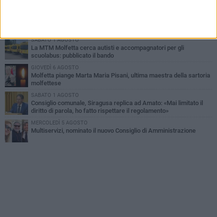
degli amici
GIOVEDÌ 6 AGOSTO
Marittimo molfettese muore a bordo di un peschereccio al largo
del Gargano
SABATO 1 AGOSTO
La MTM Molfetta cerca autisti e accompagnatori per gli
scuolabus: pubblicato il bando
GIOVEDÌ 6 AGOSTO
Molfetta piange Marta Maria Pisani, ultima maestra della sartoria
molfettese
SABATO 1 AGOSTO
Consiglio comunale, Siragusa replica ad Amato: «Mai limitato il
diritto di parola, ho fatto rispettare il regolamento»
MERCOLEDÌ 5 AGOSTO
Multiservizi, nominato il nuovo Consiglio di Amministrazione