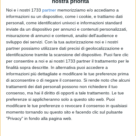
nostra priorità
Noi e i nostri 1733
partner
memorizziamo e/o accediamo a
informazioni su un dispositivo, come i cookie, e trattiamo dati
51
personali, come identificatori univoci e informazioni standard
inviate da un dispositivo per annunci e contenuti personalizzati,
misurazione di annunci e contenuti, analisi dell'audience e
sviluppo dei servizi.
Con la tua autorizzazione noi e i nostri
Oggi è il giorno della prima prova scritta di italiano, comune
partner possiamo utilizzare dati precisi di geolocalizzazione e
a tutti gli istituti superiori per la maturità 2023, che si svolge
identificazione tramite la scansione del dispositivo. Puoi fare clic
come ai vecchi tempi, quelli prima della pandemia da covid-
per consentire a noi e ai nostri 1733 partner il trattamento per le
19.
finalità sopra descritte. In alternativa puoi accedere a
informazioni più dettagliate e modificare le tue preferenze prima
Questa mattina, alle 8:30, la campanella è suonata per oltre
di acconsentire o di negare il consenso.
Si rende noto che alcuni
trattamenti dei dati personali possono non richiedere il tuo
37mila studenti pugliesi pronti a mettersi in gioco per l'inizio
consenso, ma hai il diritto di opporti a tale trattamento. Le tue
degli esami di Stato.
preferenze si applicheranno solo a questo sito web. Puoi
modificare le tue preferenze o revocare il consenso in qualsiasi
Tra le tracce per la tipologia A ci sono Salvatore Quasimodo
momento tornando su questo sito e facendo clic sul pulsante
con "Alla nuova luna" che fa parte della raccolta "La Terra
"Privacy" in fondo alla pagina web.
impareggiabile" e Alberto Moravia con un brano tratto da "Gli
Indifferenti". La tipologia B riguardava Piero Angela con una