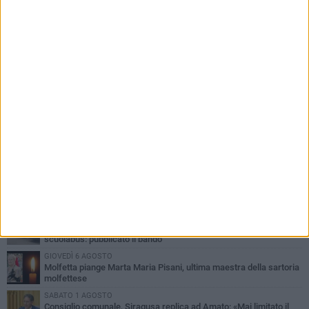
PIÙ LETTI QUESTA SETTIMANA
MERCOLEDÌ 5 AGOSTO
Molfetta commossa per la scomparsa di Michele Cilardi: il ricordo
degli amici
GIOVEDÌ 6 AGOSTO
Marittimo molfettese muore a bordo di un peschereccio al largo
del Gargano
SABATO 1 AGOSTO
La MTM Molfetta cerca autisti e accompagnatori per gli
scuolabus: pubblicato il bando
GIOVEDÌ 6 AGOSTO
Molfetta piange Marta Maria Pisani, ultima maestra della sartoria
molfettese
SABATO 1 AGOSTO
Consiglio comunale, Siragusa replica ad Amato: «Mai limitato il