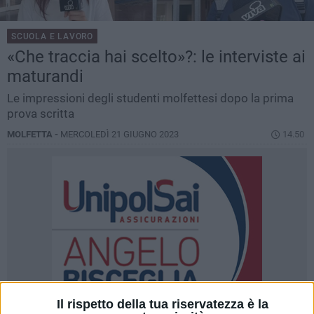
SCUOLA E LAVORO
«Che traccia hai scelto»?: le interviste ai
maturandi
Le impressioni degli studenti molfettesi dopo la prima
prova scritta
MOLFETTA -
MERCOLEDÌ 21 GIUGNO 2023
14.50
Il rispetto della tua riservatezza è la