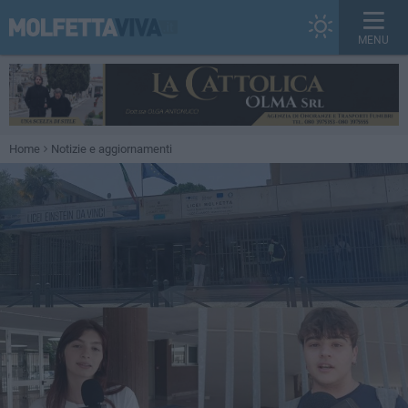
MENU
Home
Notizie e aggiornamenti