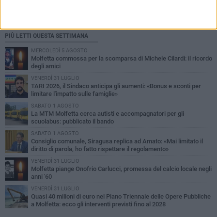
PIÙ LETTI QUESTA SETTIMANA
MERCOLEDÌ 5 AGOSTO
Molfetta commossa per la scomparsa di Michele Cilardi: il ricordo
degli amici
VENERDÌ 31 LUGLIO
TARI 2026, il Sindaco anticipa gli aumenti: «Bonus e sconti per
limitare l'impatto sulle famiglie»
SABATO 1 AGOSTO
La MTM Molfetta cerca autisti e accompagnatori per gli
scuolabus: pubblicato il bando
SABATO 1 AGOSTO
Consiglio comunale, Siragusa replica ad Amato: «Mai limitato il
diritto di parola, ho fatto rispettare il regolamento»
VENERDÌ 31 LUGLIO
Molfetta piange Onofrio Carlucci, promessa del calcio locale negli
anni '60
VENERDÌ 31 LUGLIO
Quasi 40 milioni di euro nel Piano Triennale delle Opere Pubbliche
a Molfetta: ecco gli interventi previsti fino al 2028