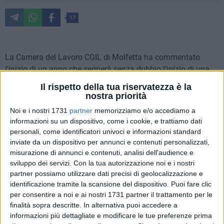
17
La Camera del Lavoro CGIL di Molfetta ha commentato
l'inizio di un anno che segnerà senza dubbio l'inizio di una
nuova stagione politica a Molfetta: a tal proposito,
Il rispetto della tua riservatezza è la
riportiamo le seguenti riflessioni sul tema:
nostra priorità
Noi e i nostri 1731
partner
memorizziamo e/o accediamo a
"Il 2026 sarà un anno decisivo per Molfetta. Dopo la
informazioni su un dispositivo, come i cookie, e trattiamo dati
sospensione del sindaco Tommaso Minervini a seguito degli
personali, come identificatori univoci e informazioni standard
arresti domiciliari nell'ambito di una grave inchiesta per
inviate da un dispositivo per annunci e contenuti personalizzati,
misurazione di annunci e contenuti, analisi dell'audience e
corruzione legata all'affidamento di appalti pubblici in
sviluppo dei servizi.
Con la tua autorizzazione noi e i nostri
cambio di voti, e dopo il conseguente scioglimento del
partner possiamo utilizzare dati precisi di geolocalizzazione e
Consiglio comunale determinato dalle dimissioni dei
identificazione tramite la scansione del dispositivo. Puoi fare clic
consiglieri di opposizione e di alcuni transfughi della
per consentire a noi e ai nostri 1731 partner il trattamento per le
maggioranza, la città si avvia verso le elezioni
finalità sopra descritte. In alternativa puoi accedere a
amministrative del 2026 in un clima di profonda sfiducia.
informazioni più dettagliate e modificare le tue preferenze prima