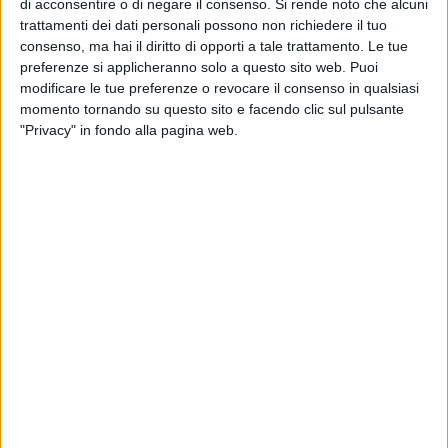
Una sfiducia che si riflette anche nella crescente distanza dei
di acconsentire o di negare il consenso.
Si rende noto che alcuni
trattamenti dei dati personali possono non richiedere il tuo
cittadini dal voto, come dimostrano le percentuali di
consenso, ma hai il diritto di opporti a tale trattamento. Le tue
partecipazione alle ultime consultazioni regionali, e che
preferenze si applicheranno solo a questo sito web. Puoi
alimenta un forte bisogno di riscatto civile e democratico".
modificare le tue preferenze o revocare il consenso in qualsiasi
momento tornando su questo sito e facendo clic sul pulsante
"La Camera del Lavoro CGIL di Molfetta ritiene che questa
"Privacy" in fondo alla pagina web.
fase imponga una scelta netta, chiara e coraggiosa. Non si
tratta semplicemente di eleggere un nuovo sindaco, ma di
restituire credibilità alle istituzioni, dignità alla politica e
fiducia ai cittadini, attraverso un percorso trasparente,
partecipato e all'altezza della gravità del momento. Il
prossimo sindaco di Molfetta dovrà essere espressione
autentica del mondo progressista, una figura competente,
trasparente e profondamente radicata nella comunità. Una
persona capace di coniugare le responsabilità
amministrative – dalla rappresentanza istituzionale alla
gestione dei servizi – con una visione strategica di lungo
periodo, attenta alla prevenzione dei problemi, alla sicurezza,
all'incolumità pubblica e al bene comune".