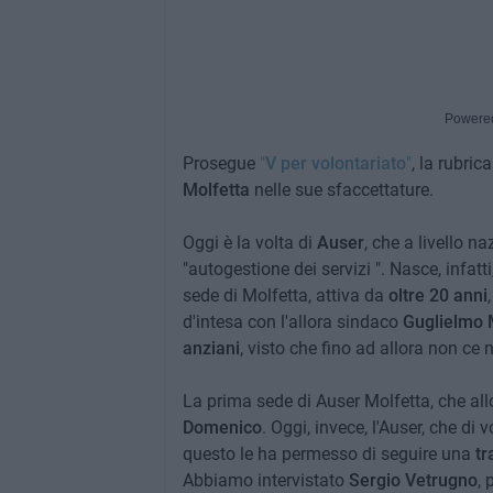
Powere
Prosegue
"
V per volontariato
"
, la rubrica
Molfetta
nelle sue sfaccettature.
Oggi è la volta di
Auser
, che a livello n
"autogestione dei servizi ". Nasce, infatt
sede di Molfetta, attiva da
oltre 20 anni
d'intesa con l'allora sindaco
Guglielmo 
anziani
, visto che fino ad allora non ce 
La prima sede di Auser Molfetta, che al
Domenico
. Oggi, invece, l'Auser, che di 
questo le ha permesso di seguire una
tr
Abbiamo intervistato
Sergio Vetrugno
, 