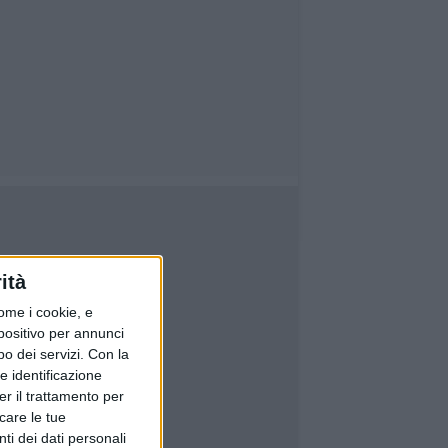
ità
ome i cookie, e
spositivo per annunci
o dei servizi.
Con la
e identificazione
er il trattamento per
icare le tue
ti dei dati personali