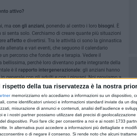
nto attivo?
ani, ma
con gli anziani
, ponendo al centro i loro
bisogni
. È
si senta solo. Cerchiamo di creare quante più situazioni
vere
affetto
e divertirsi. Tra le attività ci sono la ginnastica
nte allenata e vari eventi, che seguono il calendario
e un percorso che fonde arte e terapia. Vedere il
a bellissima, perchè loro diventano parte integrante della
tale è il
rapporto
intergenerazionale
: gli anziani hanno
 in generale con gli adulti e con i giovani. Noi proviamo a
ocialità
».
l rispetto della tua riservatezza è la nostra prior
artner
memorizziamo e/o accediamo a informazioni su un dispositivo, c
7 FOTO
ali, come identificatori univoci e informazioni standard inviate da un di
zzati, misurazione di annunci e contenuti, analisi dell'audience e svilupp
i e i nostri partner possiamo utilizzare dati precisi di geolocalizzazione 
del dispositivo. Puoi fare clic per consentire a noi e ai nostri 1733 partn
critte. In alternativa puoi accedere a informazioni più dettagliate e modif
acconsentire o di negare il consenso.
Si rende noto che alcuni trattamen