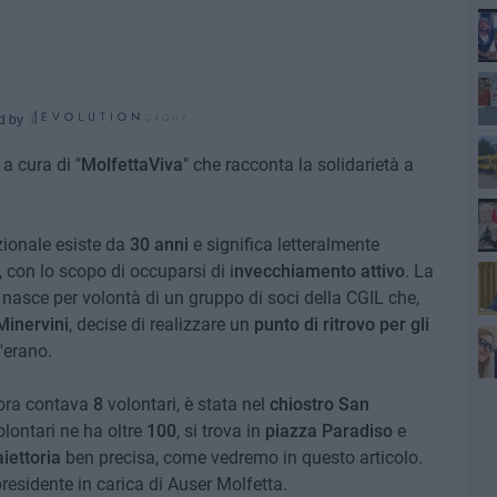
d by
 a cura di "
MolfettaViva
" che racconta la solidarietà a
pub
azionale esiste da
30 anni
e significa letteralmente
i, con lo scopo di occuparsi di i
nvecchiamento attivo
. La
, nasce per volontà di un gruppo di soci della CGIL che,
Minervini
, decise di realizzare un
punto di ritrovo per gli
fat
n'erano.
lora contava
8
volontari, è stata nel
chiostro San
volontari ne ha oltre
100
, si trova in
piazza Paradiso
e
aiettoria
ben precisa, come vedremo in questo articolo.
presidente in carica di Auser Molfetta.