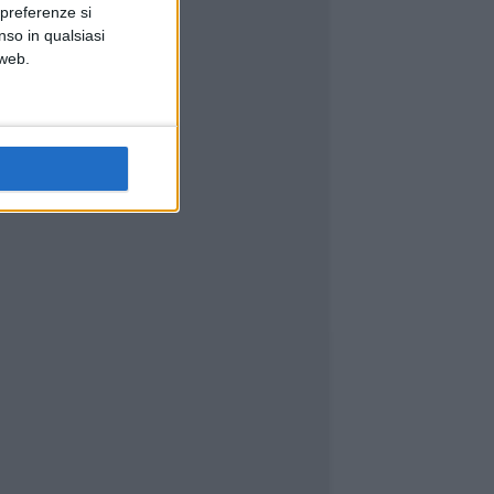
 preferenze si
nso in qualsiasi
 web.