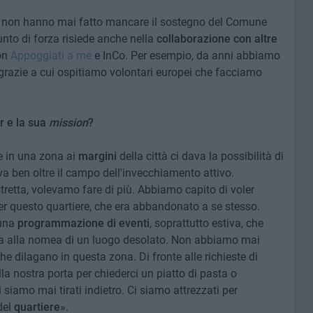
uiti non hanno mai fatto mancare il sostegno del Comune
unto di forza risiede anche nella
collaborazione con altre
con
Appoggiati a me
e InCo. Per esempio, da anni abbiamo
, grazie a cui ospitiamo volontari europei che facciamo
r e la sua
mission
?
e in una zona ai
margini
della città ci dava la possibilità di
 va ben oltre il campo dell'invecchiamento attivo.
retta, volevamo fare di più. Abbiamo capito di voler
r questo quartiere, che era abbandonato a se stesso.
 una
programmazione di eventi
, soprattutto estiva, che
a alla nomea di un luogo desolato. Non abbiamo mai
he dilagano in questa zona. Di fronte alle richieste di
la nostra porta per chiederci un piatto di pasta o
siamo mai tirati indietro. Ci siamo attrezzati per
del
quartiere
».