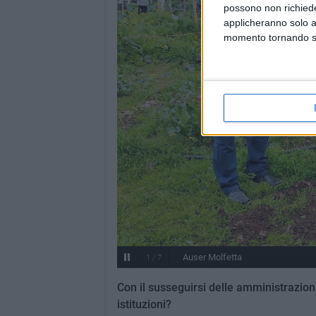
possono non richieder
applicheranno solo a
momento tornando su 
Auser Molfetta
1
/
7
Con il susseguirsi delle amministrazion
istituzioni?