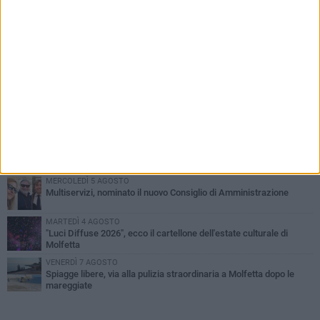
PIÙ LETTI QUESTA SETTIMANA
MERCOLEDÌ 5 AGOSTO
Molfetta commossa per la scomparsa di Michele Cilardi: il ricordo
degli amici
GIOVEDÌ 6 AGOSTO
Marittimo molfettese muore a bordo di un peschereccio al largo
del Gargano
GIOVEDÌ 6 AGOSTO
Molfetta piange Marta Maria Pisani, ultima maestra della sartoria
molfettese
MERCOLEDÌ 5 AGOSTO
Multiservizi, nominato il nuovo Consiglio di Amministrazione
MARTEDÌ 4 AGOSTO
"Luci Diffuse 2026", ecco il cartellone dell'estate culturale di
Molfetta
VENERDÌ 7 AGOSTO
Spiagge libere, via alla pulizia straordinaria a Molfetta dopo le
mareggiate