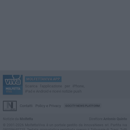
MOLFETTAVIVA APP
Scarica l'applicazione per iPhone,
iPad e Android e ricevi notizie push
Contatti
Policy e Privacy
GOCITY NEWS PLATFORM
Notizie da
Molfetta
Direttore
Antonio Quinto
© 2001-2026 MolfettaViva è un portale gestito da InnovaNews srl. Partita iva
08059640725. Testata giornalistica registrata presso il Tribunale di Trani. Tutti