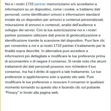
230
Noi e i nostri 1733
partner
memorizziamo e/o accediamo a
informazioni su un dispositivo, come i cookie, e trattiamo dati
personali, come identificatori univoci e informazioni standard
inviate da un dispositivo per annunci e contenuti personalizzati,
Il Comune di Molfetta ha autorizzato la realizzazione di una
misurazione di annunci e contenuti, analisi dell'audience e
nuova Residenza Sanitaria Assistenziale (RSA) destinata ad
sviluppo dei servizi.
Con la tua autorizzazione noi e i nostri
anziani non autosufficienti. La struttura sorgerà in via De
partner possiamo utilizzare dati precisi di geolocalizzazione e
identificazione tramite la scansione del dispositivo. Puoi fare clic
Simone e potrà accogliere 44 ospiti, suddivisi in 22 posti per
per consentire a noi e ai nostri 1733 partner il trattamento per le
anziani non autosufficienti di tipo A e 22 posti dedicati a
finalità sopra descritte. In alternativa puoi accedere a
persone affette da demenze di tipo B, secondo quanto
informazioni più dettagliate e modificare le tue preferenze prima
previsto dal Regolamento regionale n. 4/2019.
di acconsentire o di negare il consenso.
Si rende noto che alcuni
trattamenti dei dati personali possono non richiedere il tuo
Il progetto è promosso dalla Metropolis Group – Società
consenso, ma hai il diritto di opporti a tale trattamento. Le tue
Cooperativa Sociale, con sede a Molfetta. L'iter
preferenze si applicheranno solo a questo sito web. Puoi
modificare le tue preferenze o revocare il consenso in qualsiasi
amministrativo, avviato nel 2024 attraverso il portale
momento tornando su questo sito e facendo clic sul pulsante
"Impresa in un Giorno", ha richiesto diversi passaggi di
"Privacy" in fondo alla pagina web.
verifica tra Comune e Regione Puglia, in particolare sul
numero effettivo dei posti letto previsti. Un'incongruenza
iniziale è stata chiarita dalla società proponente, che ha