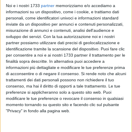
Noi e i nostri 1733
partner
memorizziamo e/o accediamo a
informazioni su un dispositivo, come i cookie, e trattiamo dati
personali, come identificatori univoci e informazioni standard
inviate da un dispositivo per annunci e contenuti personalizzati,
misurazione di annunci e contenuti, analisi dell'audience e
sviluppo dei servizi.
Con la tua autorizzazione noi e i nostri
Sperimentare discipline diverse, conoscere realtà sportive del
partner possiamo utilizzare dati precisi di geolocalizzazione e
territorio, scoprire che lo sport non è solo competizione, ma
identificazione tramite la scansione del dispositivo. Puoi fare clic
anche relazione, rispetto, fiducia, collaborazione e
per consentire a noi e ai nostri 1733 partner il trattamento per le
finalità sopra descritte. In alternativa puoi accedere a
possibilità. È con questo obiettivo che l'organizzazione di
informazioni più dettagliate e modificare le tue preferenze prima
volontariato Contasudinoi, ideatrice del progetto SportIN, in
di acconsentire o di negare il consenso.
Si rende noto che alcuni
questi giorni ha incontrato gli alunni e alle alunne dell'istituto
trattamenti dei dati personali possono non richiedere il tuo
comprensivo "Battisti-Pascoli" di Molfetta. "Ci siamo
consenso, ma hai il diritto di opporti a tale trattamento. Le tue
confrontati – racconta Diletta Rosati, presidente di
preferenze si applicheranno solo a questo sito web. Puoi
Contasudinoi – con oltre 500 bambini, portando a scuola un
modificare le tue preferenze o revocare il consenso in qualsiasi
percorso fatto di gioco, movimento, ascolto e partecipazione,
momento tornando su questo sito e facendo clic sul pulsante
"Privacy" in fondo alla pagina web.
per praticare lo sport inclusivo e raccontare il suo valore più
bello: quello di uno sport capace di unire, accogliere e far
sentire ciascuno parte di una squadra".