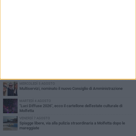
PIÙ LETTI QUESTA SETTIMANA
MERCOLEDÌ 5 AGOSTO
Molfetta commossa per la scomparsa di Michele Cilardi: il ricordo
degli amici
GIOVEDÌ 6 AGOSTO
Marittimo molfettese muore a bordo di un peschereccio al largo
del Gargano
GIOVEDÌ 6 AGOSTO
Molfetta piange Marta Maria Pisani, ultima maestra della sartoria
molfettese
MERCOLEDÌ 5 AGOSTO
Multiservizi, nominato il nuovo Consiglio di Amministrazione
MARTEDÌ 4 AGOSTO
"Luci Diffuse 2026", ecco il cartellone dell'estate culturale di
Molfetta
VENERDÌ 7 AGOSTO
Spiagge libere, via alla pulizia straordinaria a Molfetta dopo le
mareggiate