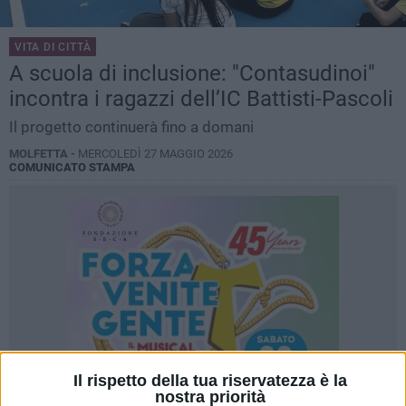
VITA DI CITTÀ
A scuola di inclusione: "Contasudinoi"
incontra i ragazzi dell’IC Battisti-Pascoli
Il progetto continuerà fino a domani
MOLFETTA -
MERCOLEDÌ 27 MAGGIO 2026
COMUNICATO STAMPA
Il rispetto della tua riservatezza è la
nostra priorità