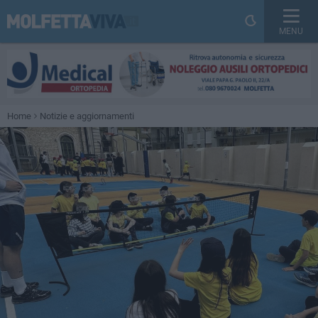
MENU
Home
Notizie e aggiornamenti