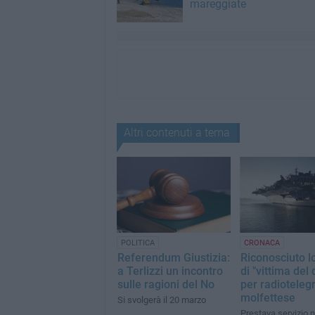
mareggiate
Altri contenuti a tema
POLITICA
CRONACA
Referendum Giustizia:
Riconosciuto l
a Terlizzi un incontro
di "vittima del
sulle ragioni del No
per radiotelegr
molfettese
Si svolgerà il 20 marzo
Prestava servizio n