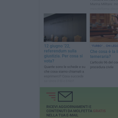
Marina Militare: mo
mesotelioma pleur
causato dall’espos
all’amianto
12 giugno '22,
"FURBO"... CHI LEG
referendum sulla
Che cosa è la l
giustizia. Per cosa si
temeraria?
vota?
L'articolo 96 del co
Quante sono le schede e su
procedura civile
che cosa siamo chiamati a
esprimerci? Cosa succede
se vince il Sì o il No?
RICEVI AGGIORNAMENTI E
CONTENUTI DA MOLFETTA
GRATIS
NELLA TUA E-MAIL