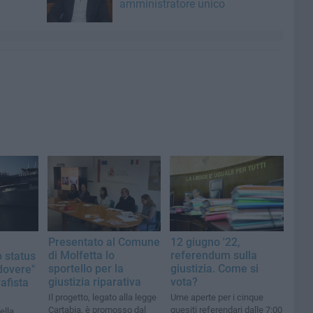
amministratore unico
Presentato al Comune
12 giugno '22,
di Molfetta lo
referendum sulla
o status
sportello per la
giustizia. Come si
 dovere"
giustizia riparativa
vota?
afista
Il progetto, legato alla legge
Urne aperte per i cinque
Cartabia, è promosso dal
quesiti referendari dalle 7:00
ella