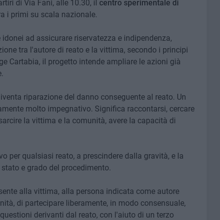
iri di Via Fani, alle 10.30, il
centro sperimentale di
tra i primi su scala nazionale.
 e idonei ad assicurare riservatezza e indipendenza,
ne tra l'autore di reato e la vittima, secondo i principi
gge Cartabia, il progetto intende ampliare le azioni già
.
 diventa riparazione del danno conseguente al reato. Un
vamente molto impegnativo. Significa raccontarsi, cercare
sarcire la vittima e la comunità, avere la capacità di
 per qualsiasi reato, a prescindere dalla gravità, e la
i stato e grado del procedimento.
nsente alla vittima, alla persona indicata come autore
unità, di partecipare liberamente, in modo consensuale,
 questioni derivanti dal reato, con l'aiuto di un terzo