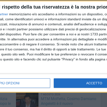
nominato mediatore».
l rispetto della tua riservatezza è la nostra prior
artner
memorizziamo e/o accediamo a informazioni su un dispositivo, c
ono a promuovere il riconoscimento della vittima del reato,
ali, come identificatori univoci e informazioni standard inviate da un di
dicata come autore dell'offesa e la ricostituzione dei
zzati, misurazione di annunci e contenuti, analisi dell'audience e svilupp
i e i nostri partner possiamo utilizzare dati precisi di geolocalizzazione 
del dispositivo. Puoi fare clic per consentire a noi e ai nostri 1733 partn
nzione – il commento del Sindaco,
Tommaso Minervini
, e
critte. In alternativa puoi accedere a informazioni più dettagliate e modif
rso
, in un'ottica riparativa che affronta i conflitti e i loro
acconsentire o di negare il consenso.
Si rende noto che alcuni trattamen
ione con interventi che hanno finalità rieducativa offrendo
e il tuo consenso, ma hai il diritto di opporti a tale trattamento. Le tue
 questo sito web. Puoi modificare le tue preferenze o revocare il conse
i azioni che non possono e non devono basarsi solo sulla
questo sito e facendo clic sul pulsante "Privacy" in fondo alla pagina
ontinua ad imporsi per la qualità e la novità dei servizi
rigente, la dottoressa Lidia de Leonardis, e il suo staff»,
PIÙ OPZIONI
ACCETTO
7 AGOSTO 2026
lizia
MTM Molfetta, Cosimo Damiano
dopo le
Angeletti è il nuovo