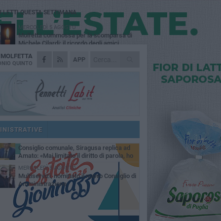
Ù LETTI QUESTA SETTIMANA
MERCOLEDÌ 5 AGOSTO
Molfetta commossa per la scomparsa di
Michele Cilardi: il ricordo degli amici
A
MOLFETTA
GIOVEDÌ 6 AGOSTO
APP
Marittimo molfettese muore a bordo di un
NIO QUINTO
peschereccio al largo del Gargano
SABATO 1 AGOSTO
La MTM Molfetta cerca autisti e
accompagnatori per gli scuolabus:
blicato il bando
GIOVEDÌ 6 AGOSTO
Molfetta piange Marta Maria Pisani, ultima
maestra della sartoria molfettese
INISTRATIVE
SABATO 1 AGOSTO
Consiglio comunale, Siragusa replica ad
Amato: «Mai limitato il diritto di parola, ho
to rispettare il regolamento»
MERCOLEDÌ 5 AGOSTO
Multiservizi, nominato il nuovo Consiglio di
Amministrazione