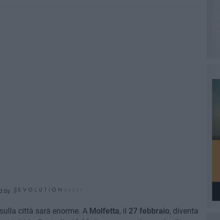
d by
sulla città sarà enorme. A
Molfetta
, il
27 febbraio
, diventa