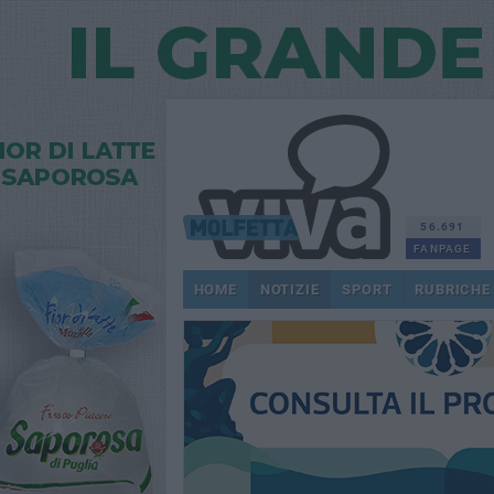
56.691
FANPAGE
HOME
NOTIZIE
SPORT
RUBRICHE