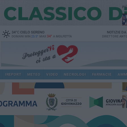
PI
34
°C
CIELO SERENO
NOTIZIE D
34°
DOMANI MIN
25.5°
MAX
A
MOLFETTA
DIRETTORE
ANTO
pub
IREPORT
METEO
VIDEO
NECROLOGI
FARMACIE
AMM
fat