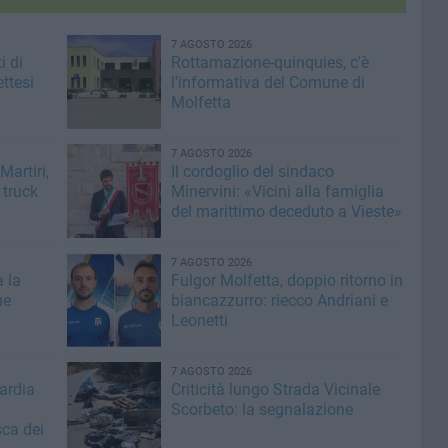
7 AGOSTO 2026
i di
Rottamazione-quinquies, c'è
ttesi
l'informativa del Comune di
Molfetta
7 AGOSTO 2026
artiri,
Il cordoglio del sindaco
 truck
Minervini: «Vicini alla famiglia
del marittimo deceduto a Vieste»
7 AGOSTO 2026
a la
Fulgor Molfetta, doppio ritorno in
he
biancazzurro: riecco Andriani e
Leonetti
7 AGOSTO 2026
ardia
Criticità lungo Strada Vicinale
Scorbeto: la segnalazione
sca dei