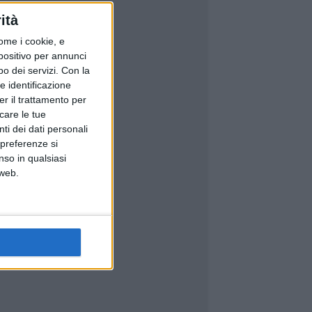
ità
ome i cookie, e
spositivo per annunci
o dei servizi.
Con la
e identificazione
er il trattamento per
icare le tue
ti dei dati personali
 preferenze si
nso in qualsiasi
 web.