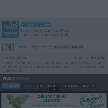
MOLFETTAVIVA APP
Scarica l'applicazione per iPhone,
iPad e Android e ricevi notizie push
Contatti
Policy e Privacy
GOCITY NEWS PLATFORM
Notizie da
Molfetta
Direttore
Antonio Quinto
© 2001-2026 MolfettaViva è un portale gestito da InnovaNews srl. Partita iva
08059640725. Testata giornalistica registrata presso il Tribunale di Trani. Tutti
i diritti riservati.
MOLFETTA
ANDRIA
BARI
BARLETTA
BISCEGLIE
BITONTO
CANOSA
CERIGNOLA
CORATO
GIOVINAZZO
MARGHERITA DI SAVOIA
MINERVINO
MODUGNO
PUGLIA
RUVO
SAN FERDINANDO
SPINAZZOLA
TERLIZZI
TRANI
TRINITAPOLI