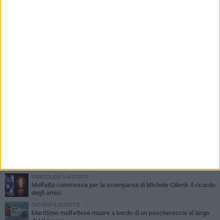
Carofiglio: altre due conferme per il nuovo
corso
PIÙ LETTI QUESTA SETTIMANA
MERCOLEDÌ 5 AGOSTO
Molfetta commossa per la scomparsa di Michele Cilardi: il ricordo
degli amici
GIOVEDÌ 6 AGOSTO
Marittimo molfettese muore a bordo di un peschereccio al largo