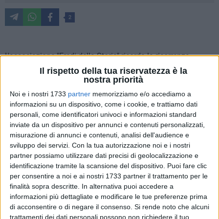
2
L'associazione "Eredi della Storia" ricorda la ricorrenza
odierna della Festa della Donna:
Il rispetto della tua riservatezza è la
nostra priorità
​È bene specificare che la celebrazione della giornata dell'8
Noi e i nostri 1733
partner
memorizziamo e/o accediamo a
Marzo riveste una notevole importanza non solo per
informazioni su un dispositivo, come i cookie, e trattiamo dati
l'universo femminile, ma anche per quello maschile. Per
personali, come identificatori univoci e informazioni standard
inviate da un dispositivo per annunci e contenuti personalizzati,
ricordare il profondo significato di questa giornata bisogna
misurazione di annunci e contenuti, analisi dell'audience e
fermarsi a riflettere su quanto sia stato difficile in Italia, il
sviluppo dei servizi.
Con la tua autorizzazione noi e i nostri
cammino che le donne hanno dovuto affrontare per la
partner possiamo utilizzare dati precisi di geolocalizzazione e
conquista di quei diritti che avrebbero permesso loro di
identificazione tramite la scansione del dispositivo. Puoi fare clic
inserirsi nella vita sociale e politica del nostro paese.
per consentire a noi e ai nostri 1733 partner il trattamento per le
finalità sopra descritte. In alternativa puoi accedere a
Un lungo cammino che è iniziato sin dalla proclamazione
informazioni più dettagliate e modificare le tue preferenze prima
di acconsentire o di negare il consenso.
Si rende noto che alcuni
del Regno d'Italia nel 1861 e che è proseguito a piccoli passi
trattamenti dei dati personali possono non richiedere il tuo