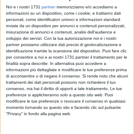
Noi e i nostri 1731
partner
memorizziamo e/o accediamo a
informazioni su un dispositivo, come i cookie, e trattiamo dati
personali, come identificatori univoci e informazioni standard
inviate da un dispositivo per annunci e contenuti personalizzati,
misurazione di annunci e contenuti, analisi dell'audience e
sviluppo dei servizi.
Con la tua autorizzazione noi e i nostri
partner possiamo utilizzare dati precisi di geolocalizzazione e
SOCIAL VIDEO
2 MINUTI
SOCIAL VIDEO
1 MINUTO
identificazione tramite la scansione del dispositivo. Puoi fare clic
Decennale della scomparsa di
100x100 Maturi edizione 2026, le
per consentire a noi e ai nostri 1731 partner il trattamento per le
Guglielmo Minervini
interviste: Adrian Fartade
finalità sopra descritte. In alternativa puoi accedere a
informazioni più dettagliate e modificare le tue preferenze prima
di acconsentire o di negare il consenso.
Si rende noto che alcuni
trattamenti dei dati personali possono non richiedere il tuo
consenso, ma hai il diritto di opporti a tale trattamento. Le tue
preferenze si applicheranno solo a questo sito web. Puoi
modificare le tue preferenze o revocare il consenso in qualsiasi
momento tornando su questo sito e facendo clic sul pulsante
"Privacy" in fondo alla pagina web.
SOCIAL VIDEO
58 SECONDI
SOCIAL VIDEO
1 MINUTO
100x100 Maturi edizione 2026, le
100x100 Maturi edizione 2026: il
interviste: Gianni Porta
video racconto dell'evento