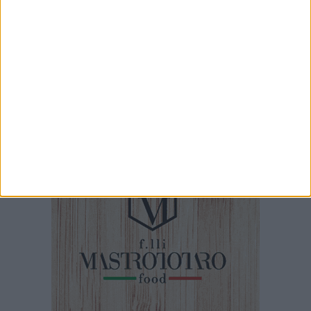
58 SECONDI
100x100 Maturi edizione 2026, le interviste: Gianni Porta
1 MINUTO
100x100 Maturi edizione 2026: il video racconto dell'evento
49 SECONDI
100x100 Maturi edizione 2026, le interviste: Giuseppe Maldera