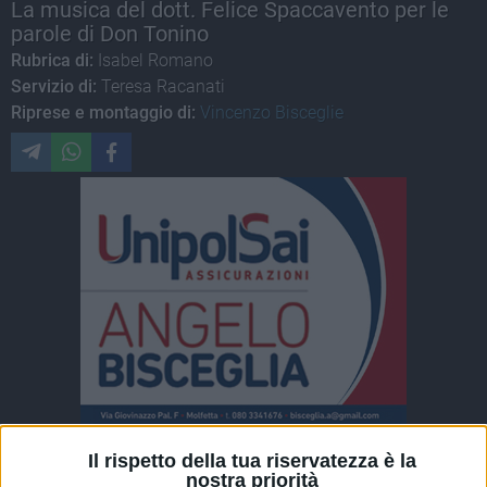
La musica del dott. Felice Spaccavento per le
parole di Don Tonino
Rubrica di:
Isabel Romano
Servizio di:
Teresa Racanati
Riprese e montaggio di:
Vincenzo Bisceglie
Il rispetto della tua riservatezza è la
ALTRI VIDEO PUBBLICATI DI RECENTE
nostra priorità