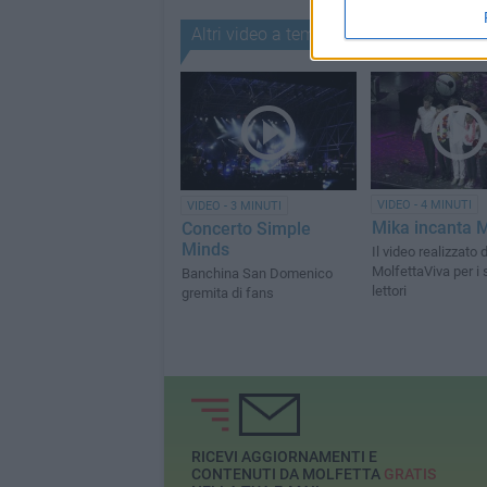
Altri video a tema
VIDEO - 4 MINUTI
VIDEO - 3 MINUTI
Mika incanta M
Concerto Simple
Minds
Il video realizzato 
MolfettaViva per i 
Banchina San Domenico
lettori
gremita di fans
RICEVI AGGIORNAMENTI E
CONTENUTI DA MOLFETTA
GRATIS