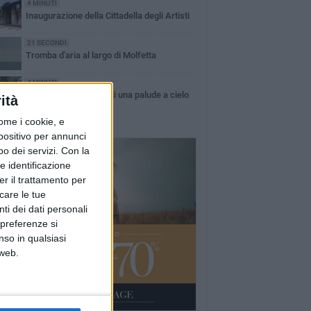
4 MINUTI
Inaugurazione della Cittadella degli Artisti
21 SECONDI
Tromba d'aria al largo di Molfetta
4 MINUTI
In contrada Manganelli una palude a cielo
ità
aperto
ome i cookie, e
spositivo per annunci
o dei servizi.
Con la
e identificazione
er il trattamento per
icare le tue
ti dei dati personali
 preferenze si
nso in qualsiasi
 web.