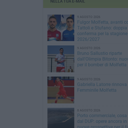
NELLA TUA E-MAIL
9 AGOSTO 2026
Fulgor Molfetta, avanti c
Tattoli e Stufano: doppia
conferma per la stagione
2026/2027
9 AGOSTO 2026
Bruno Sallustio riparte
dall'Olimpia Bitonto: nuo
per il bomber di Molfetta
9 AGOSTO 2026
Gabriella Latorre rinnova
Femminile Molfetta
8 AGOSTO 2026
Porto commerciale, cosa
dal DUP: opere ancora in
nuove prospettive per il f