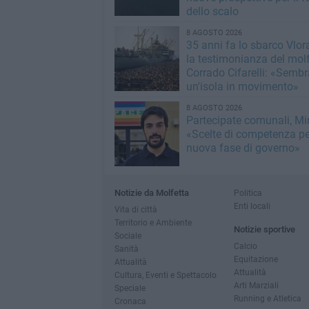
dello scalo
8 AGOSTO 2026
35 anni fa lo sbarco Vlora
la testimonianza del mol
Corrado Cifarelli: «Semb
un'isola in movimento»
8 AGOSTO 2026
Partecipate comunali, Min
«Scelte di competenza p
nuova fase di governo»
Notizie da Molfetta
Politica
Enti locali
Vita di città
Territorio e Ambiente
Notizie sportive
Sociale
Calcio
Sanità
Equitazione
Attualità
Attualità
Cultura, Eventi e Spettacolo
Arti Marziali
Speciale
Running e Atletica
Cronaca