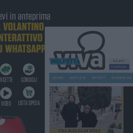
56.691
FANPAGE
HOME
NOTIZIE
SPORT
RUBRICHE