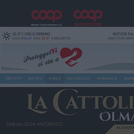
32.5
°C
CIELO SERENO
NOTIZIE D
32.5°
OGGI MIN
26°
MAX
A
MOLFETTA
DIRETTORE
ANTO
IREPORT
METEO
VIDEO
NECROLOGI
FARMACIE
AMM