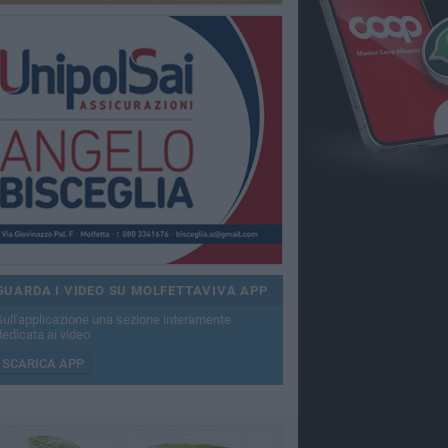
GUARDA I VIDEO SU MOLFETTAVIVA APP
Sull'applicazione una sezione interamente
dedicata ai video
SCARICA APP