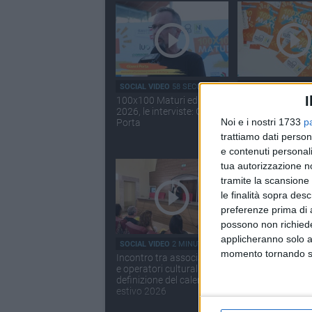
SOCIAL VIDEO
58 SECONDI
SOCIAL VIDEO
1 MI
I
100x100 Maturi edizione
100x100 Maturi 
2026, le interviste: Gianni
2026: il video ra
Noi e i nostri 1733
p
Porta
dell'evento
trattiamo dati person
e contenuti personali
tua autorizzazione no
tramite la scansione 
le finalità sopra des
preferenze prima di 
possono non richieder
applicheranno solo a
SOCIAL VIDEO
2 MINUTI
SOCIAL VIDEO
3 MI
momento tornando su 
Incontro tra associazioni
Sorteggio del
e operatori culturali per la
peschereccio per
definizione del calendario
a Mare 2026
estivo 2026