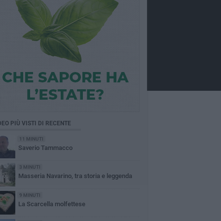
DEO PIÙ VISTI DI RECENTE
11 MINUTI
Saverio Tammacco
3 MINUTI
Masseria Navarino, tra storia e leggenda
9 MINUTI
La Scarcella molfettese