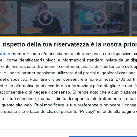
NUTO
SOCIAL VIDEO
49 SECONDI
SOCIAL VIDEO
1 MINUTO
l rispetto della tua riservatezza è la nostra prior
edizione
100x100 Maturi edizione
Prima edizione del
cconto
2026, le interviste:
carnevale estivo
artner
memorizziamo e/o accediamo a informazioni su un dispositivo, c
Giuseppe Maldera
molfettese
ali, come identificatori univoci e informazioni standard inviate da un di
zzati, misurazione di annunci e contenuti, analisi dell'audience e svilupp
i e i nostri partner possiamo utilizzare dati precisi di geolocalizzazione 
del dispositivo. Puoi fare clic per consentire a noi e ai nostri 1733 partn
critte. In alternativa puoi accedere a informazioni più dettagliate e modif
acconsentire o di negare il consenso.
Si rende noto che alcuni trattamen
e il tuo consenso, ma hai il diritto di opporti a tale trattamento. Le tue
 questo sito web. Puoi modificare le tue preferenze o revocare il conse
NUTI
SOCIAL VIDEO
2 MINUTI
SOCIAL VIDEO
2 MINUTI
questo sito e facendo clic sul pulsante "Privacy" in fondo alla pagina
Nave Italia a Molfetta
Seconda giornata di
 la Sagra
Molfetta All Inlcusive
2026