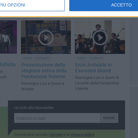
PIÙ OPZIONI
ACCETTO
VIDEO - 3 MINUTI
VIDEO - 3 MINUTI
olfetta
Presentazione della
Enzo Avitabile in
stagione estiva della
Exeredati Mundi
da
Fondazione Valente
suoi
Rassegna Luci e Suoni di
Levante della Fondazione
Rassegna Luci e Suoni a
Valente
levante
Iscriviti alla Newsletter
Iscriviti
Iscrivendoti accetti i
termini
e la
privacy policy