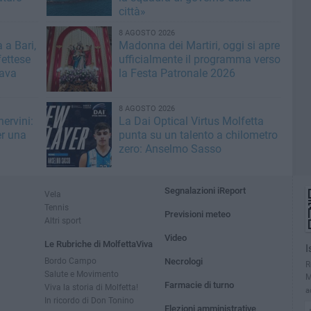
città»
8 AGOSTO 2026
 a Bari,
Madonna dei Martiri, oggi si apre
fettese
ufficialmente il programma verso
rava
la Festa Patronale 2026
8 AGOSTO 2026
ervini:
La Dai Optical Virtus Molfetta
er una
punta su un talento a chilometro
zero: Anselmo Sasso
Segnalazioni iReport
Vela
Tennis
Previsioni meteo
Altri sport
Video
Le Rubriche di MolfettaViva
I
Bordo Campo
Necrologi
R
Salute e Movimento
M
Farmacie di turno
Viva la storia di Molfetta!
a
In ricordo di Don Tonino
Elezioni amministrative