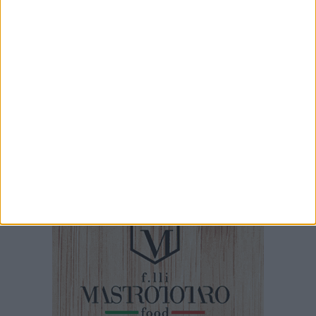
La Scarcella molfettese
4 MINUTI
Inaugurazione della Cittadella degli Artisti
21 SECONDI
Tromba d'aria al largo di Molfetta
4 MINUTI
In contrada Manganelli una palude a cielo aperto