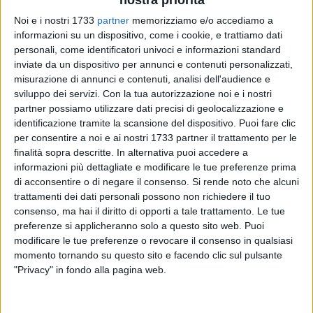
nostra priorità
ALTRI VIDEO PUBBLICATI DI RECENTE
Noi e i nostri 1733
partner
memorizziamo e/o accediamo a
informazioni su un dispositivo, come i cookie, e trattiamo dati
personali, come identificatori univoci e informazioni standard
inviate da un dispositivo per annunci e contenuti personalizzati,
misurazione di annunci e contenuti, analisi dell'audience e
sviluppo dei servizi.
Con la tua autorizzazione noi e i nostri
partner possiamo utilizzare dati precisi di geolocalizzazione e
identificazione tramite la scansione del dispositivo. Puoi fare clic
per consentire a noi e ai nostri 1733 partner il trattamento per le
SOCIAL VIDEO
1 MINUTO
SOCIAL VIDEO
2 MINUTI
finalità sopra descritte. In alternativa puoi accedere a
Presentazione Festa Patronale
Decennale della scomparsa di
informazioni più dettagliate e modificare le tue preferenze prima
2026
Guglielmo Minervini
di acconsentire o di negare il consenso.
Si rende noto che alcuni
trattamenti dei dati personali possono non richiedere il tuo
consenso, ma hai il diritto di opporti a tale trattamento. Le tue
preferenze si applicheranno solo a questo sito web. Puoi
modificare le tue preferenze o revocare il consenso in qualsiasi
momento tornando su questo sito e facendo clic sul pulsante
"Privacy" in fondo alla pagina web.
SOCIAL VIDEO
1 MINUTO
SOCIAL VIDEO
58 SECONDI
100x100 Maturi edizione 2026, le
100x100 Maturi edizione 2026, le