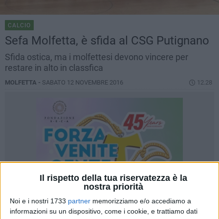
CALCIO
Sefa Molfetta, è sfida al CSG Putignano
Sfida ostica, ma i molfettesi devono vincere per
restare in alto in classfica
MOLFETTA -
SABATO 12 NOVEMBRE 2016
12.28
Il rispetto della tua riservatezza è la
nostra priorità
Noi e i nostri 1733
partner
memorizziamo e/o accediamo a
informazioni su un dispositivo, come i cookie, e trattiamo dati