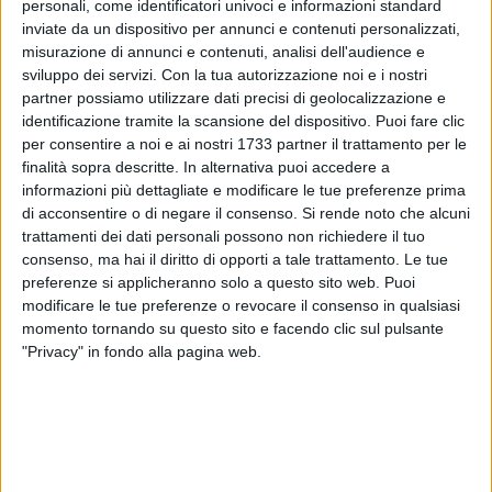
personali, come identificatori univoci e informazioni standard
inviate da un dispositivo per annunci e contenuti personalizzati,
3
misurazione di annunci e contenuti, analisi dell'audience e
sviluppo dei servizi.
Con la tua autorizzazione noi e i nostri
partner possiamo utilizzare dati precisi di geolocalizzazione e
identificazione tramite la scansione del dispositivo. Puoi fare clic
per consentire a noi e ai nostri 1733 partner il trattamento per le
Per la 12^ giornata, le Aquile del Sefa Molfetta volano a
finalità sopra descritte. In alternativa puoi accedere a
sud, dove li attende il CSG Putignano.
informazioni più dettagliate e modificare le tue preferenze prima
di acconsentire o di negare il consenso.
Si rende noto che alcuni
trattamenti dei dati personali possono non richiedere il tuo
I rossoblù, compagine in assoluto più in equilibrio della
consenso, ma hai il diritto di opporti a tale trattamento. Le tue
classifica 2016, senza slanci né declino, si avvalgono di 4
preferenze si applicheranno solo a questo sito web. Puoi
vittorie, 4 sconfitte e 2 pareggi che contano 14 punti in
modificare le tue preferenze o revocare il consenso in qualsiasi
perfetta metà classifica e, seppur meno gravati tra le
momento tornando su questo sito e facendo clic sul pulsante
svantaggiate nella classifica di differenza reti, reggono più
"Privacy" in fondo alla pagina web.
gol subiti che fatti (-3). Il periodo positivo da cui il CSG
proviene numera due vittorie in due gare consecutive, ultima
quella esterna e considerevole contro la corazzata Altamura
fermata in casa per la prima volta dopo una incredibile
trafila di vittorie e soli due pareggi ad inizio campionato.