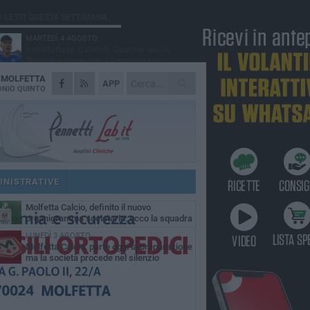
Ù LETTI QUESTA SETTIMANA
MARTEDÌ 4 AGOSTO
Il molfettese Gabriele Guarino lascia
l'Empoli e firma con il Samsunspor
A
MOLFETTA
LUNEDÌ 3 AGOSTO
APP
Palazzetto Giovanni Panunzio: dove lo
NIO QUINTO
sport diventa famiglia, inclusione ed
cellenza
DOMENICA 2 AGOSTO
Tennistavolo, il molfettese Roberto
Minervini riparte da Otranto
SABATO 1 AGOSTO
Molfetta Sportiva in Promozione
nonostante il record negativo di
INISTRATIVE
trocessioni
MARTEDÌ 4 AGOSTO
Molfetta Calcio, definito il nuovo
organigramma societario: ecco la squadra
igenziale
LUNEDÌ 3 AGOSTO
Molfetta Calcio, parte oggi la preparazione
ma la società procede nel silenzio