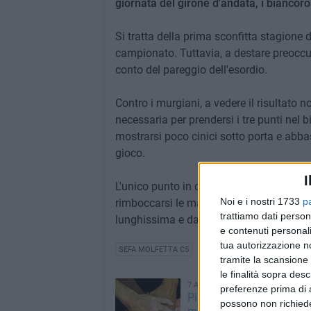
giornata del girone d'andata, i biancor
Si tratta della prima sconfitta stagione 
campionato. Tuttavia, a destare preoccup
conto del pareggio dell'esordio.
Contro i murgiani, a vedere il risultato n
necessaria per prendersi i tre punti nel 
mostrarsi poco cinici sotto porta e abba
gioco.
I
L'unico punto in classifica, però, non dev
Noi e i nostri 1733
p
rimboccarsi le maniche e continuare anc
trattiamo dati person
lunghissima e dall'esito tutto tranne che
e contenuti personali
tua autorizzazione no
SEFA MOLFETTA C5
tramite la scansione 
le finalità sopra des
7 AGOSTO 2026
preferenze prima di 
Piano Sociale di Zona, ol
possono non richieder