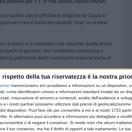
ossi perdono per 3-1. In rete ancora Alessio Murolo.
dopo quattro uscite ufficiale in stagione tra Coppa e
azione è che si tratta del secondo "stop" se si tiene
on c'è storia: ci si aspettava una reazione, quella grinta
big match di giornata. Ma i molfettesi continuano a
stanza perforabili dietro nonostante le buone trame di
l rispetto della tua riservatezza è la nostra prior
e spaventare: per mister Allegretta e i suoi serve
artner
memorizziamo e/o accediamo a informazioni su un dispositivo, c
ora a lavorare per una stagione che si preannuncia
ali, come identificatori univoci e informazioni standard inviate da un di
 scontato.
zzati, misurazione di annunci e contenuti, analisi dell'audience e svilupp
i e i nostri partner possiamo utilizzare dati precisi di geolocalizzazione 
del dispositivo. Puoi fare clic per consentire a noi e ai nostri 1733 partn
critte. In alternativa puoi accedere a informazioni più dettagliate e modif
6 AGOSTO 2026
acconsentire o di negare il consenso.
Si rende noto che alcuni trattamen
tre 7
Marittimo molfettese muore a
e il tuo consenso, ma hai il diritto di opporti a tale trattamento. Le tue