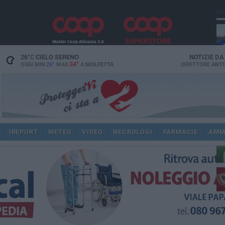
PI
26
°C
CIELO SERENO
NOTIZIE D
34°
OGGI MIN
26°
MAX
A
MOLFETTA
DIRETTORE
ANTO
ec
IREPORT
METEO
VIDEO
NECROLOGI
FARMACIE
AMM
re
dir