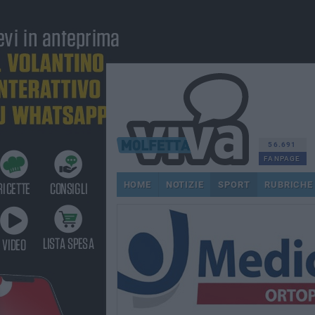
56.691
FANPAGE
HOME
NOTIZIE
SPORT
RUBRICHE