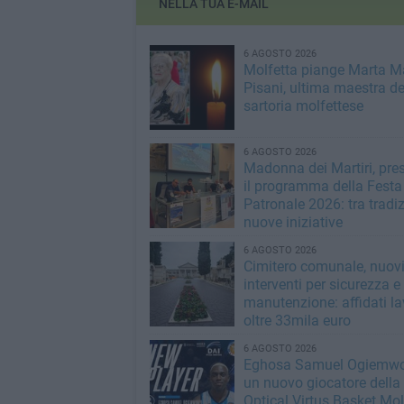
NELLA TUA E-MAIL
6 AGOSTO 2026
Molfetta piange Marta M
Pisani, ultima maestra de
sartoria molfettese
6 AGOSTO 2026
Madonna dei Martiri, pre
il programma della Festa
Patronale 2026: tra tradi
nuove iniziative
6 AGOSTO 2026
Cimitero comunale, nuov
interventi per sicurezza e
manutenzione: affidati la
oltre 33mila euro
6 AGOSTO 2026
Eghosa Samuel Ogiemwo
un nuovo giocatore della
Optical Virtus Basket Mol