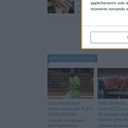
milioni di euro l'anno per 
applicheranno solo a
sociali: ecco le priorità de
momento tornando su 
triennio
Altri contenuti a tema
Sefa Molfetta: il
Sefa Molfetta,
primo colpo per la B è
venerdì 25 e s
Silvio Dell'Olio
26 maggio stag
settore giovani
Il laterale: «Qui progetto
serio e ambizioso»
Obiettivo trovare ta