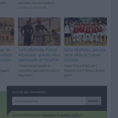
adra
giornata che ha riunito il
calcio a 5 regionale
er le
Sefa Molfetta-Futsal
Sefa Molfetta, questa
aDolmen
Altamura: questa sera
sera sfida al Futsal
ceglie-
spettacolo al PalaPoli
Salapia
I biancorossi quarti in
Dopo il ko a Palo, per i
classifica giocano in casa il
biancorossi è tempo di fare
quarti
big match
punti
Iscriviti alla Newsletter
Iscriviti
Iscrivendoti accetti i
termini
e la
privacy policy