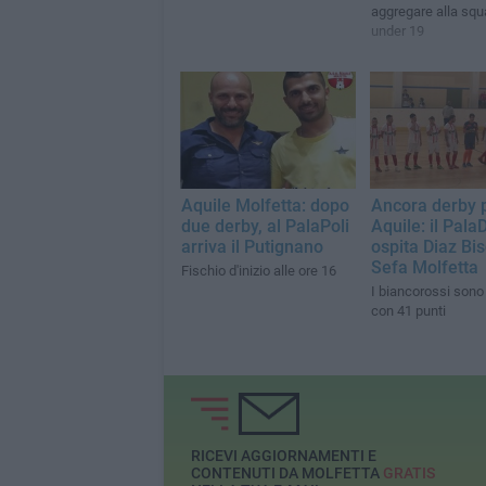
aggregare alla squ
under 19
Aquile Molfetta: dopo
Ancora derby p
due derby, al PalaPoli
Aquile: il Pal
arriva il Putignano
ospita Diaz Bis
Sefa Molfetta
Fischio d'inizio alle ore 16
I biancorossi sono 
con 41 punti
RICEVI AGGIORNAMENTI E
CONTENUTI DA MOLFETTA
GRATIS