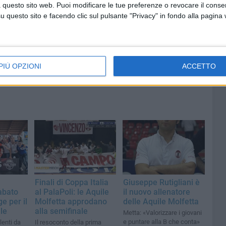
i servizi
bordo di un peschereccio al largo
 questo sito web. Puoi modificare le tue preferenze o revocare il conse
l
del Gargano
questo sito e facendo clic sul pulsante "Privacy" in fondo alla pagina
PIÙ OPZIONI
ACCETTO
Finali di Coppa Italia
Giuseppe Rutigliani è
abato
al PalaPoli: le Aquile
il nuovo allenatore
e per il
Molfetta approdano
delle Aquile Molfetta
le
alla semifinale
Metta: «Valorizzare i giovani
e puntare alla B che conta»
lenti da
Il resoconto della prima