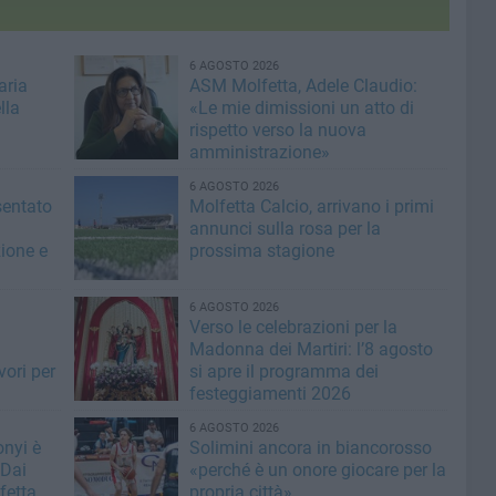
6 AGOSTO 2026
aria
ASM Molfetta, Adele Claudio:
lla
«Le mie dimissioni un atto di
rispetto verso la nuova
amministrazione»
6 AGOSTO 2026
sentato
Molfetta Calcio, arrivano i primi
annunci sulla rosa per la
zione e
prossima stagione
6 AGOSTO 2026
i
Verso le celebrazioni per la
Madonna dei Martiri: l’8 agosto
vori per
si apre il programma dei
festeggiamenti 2026
6 AGOSTO 2026
nyi è
Solimini ancora in biancorosso
 Dai
«perché è un onore giocare per la
fetta
propria città»