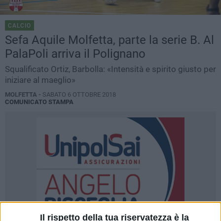
CALCIO
Sefa Aquile Molfetta, parte la serie B. Al
PalaPoli arriva il Polignano
Squalificato Ortiz, Barbolla: «Intensità e spirito giusto per
iniziare al maeglio»
MOLFETTA -
SABATO 6 OTTOBRE 2018
COMUNICATO STAMPA
Il rispetto della tua riservatezza è la