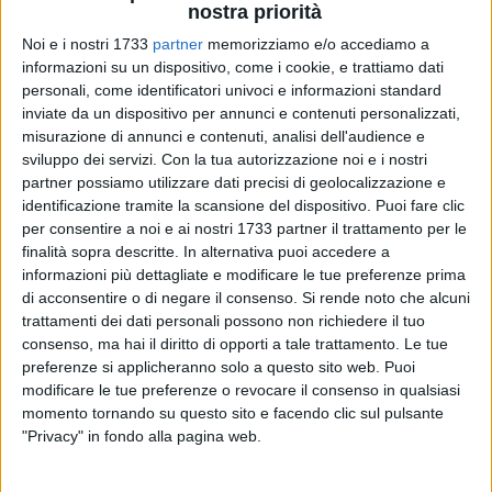
nostra priorità
Noi e i nostri 1733
partner
memorizziamo e/o accediamo a
informazioni su un dispositivo, come i cookie, e trattiamo dati
personali, come identificatori univoci e informazioni standard
3
inviate da un dispositivo per annunci e contenuti personalizzati,
misurazione di annunci e contenuti, analisi dell'audience e
sviluppo dei servizi.
Con la tua autorizzazione noi e i nostri
Le Aquile Molfetta sono decise ad aprire il campionato con il
partner possiamo utilizzare dati precisi di geolocalizzazione e
piede giusto. Mister Rutigliani e lo staff tecnico dopo un
identificazione tramite la scansione del dispositivo. Puoi fare clic
intenso lavoro di preparazione all'avvio del campionato
per consentire a noi e ai nostri 1733 partner il trattamento per le
finalità sopra descritte. In alternativa puoi accedere a
cercheranno di dimostrare le qualità del gruppo con
informazioni più dettagliate e modificare le tue preferenze prima
l'obiettivo di fare bottino pieno al PalaPoli. Match tutt'altro
di acconsentire o di negare il consenso.
Si rende noto che alcuni
che semplice quello che attende la Sefa Molfetta, sabato 6
trattamenti dei dati personali possono non richiedere il tuo
ottobre, per la prima di campionato.
consenso, ma hai il diritto di opporti a tale trattamento. Le tue
preferenze si applicheranno solo a questo sito web. Puoi
Molfettesi costretti a rinunciare già al regista di Cordoba:
modificare le tue preferenze o revocare il consenso in qualsiasi
Christian Ortiz per squalifica (espulso in Coppa Divisione
momento tornando su questo sito e facendo clic sul pulsante
"Privacy" in fondo alla pagina web.
contro la Diaz).