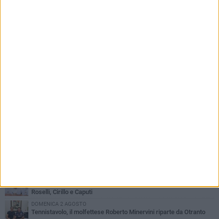
PIÙ LETTI QUESTA SETTIMANA
MARTEDÌ 4 AGOSTO
Il molfettese Gabriele Guarino lascia l'Empoli e firma con il
Samsunspor
LUNEDÌ 3 AGOSTO
Palazzetto Giovanni Panunzio: dove lo sport diventa famiglia,
inclusione ed eccellenza
VENERDÌ 7 AGOSTO
Molfetta Calcio, tre innesti di spessore: arrivano i molfettesi
Roselli, Cirillo e Caputi
DOMENICA 2 AGOSTO
Tennistavolo, il molfettese Roberto Minervini riparte da Otranto