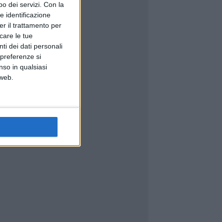
o dei servizi.
Con la
e identificazione
er il trattamento per
icare le tue
ti dei dati personali
 preferenze si
nso in qualsiasi
 web.