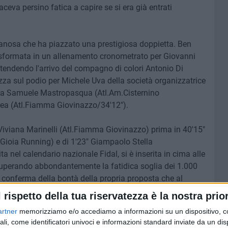
eva persino fatica a capire se si era già entrati
 Canosa che ha piazzato una prestigiosa doppietta. Ben
 trasformata in un allenamento cronometrato per Giovanni
attendendo l'arrivo del compagno di colori Antonio Di
zza sul podio per Michele Uva della società organizzatrice
i a Samuele Mastropasqua (Atl.Am.Cisternino
ea (Atl.Fiamma Giovinazzo/34'12").
iviana Marinelli (Atl.Fiamma Giovinazzo) prima in 40'15"
Gioia Running) e di 1'23" Giampaolo Stella
ta nel calendario nazionale Fidal, si è inserita in cima alle
 superando abbondantemente la fatidica soglia dei 1.000
la conferma della bontà della propria proposta che al
 anche la Molfetta Run, 5 km ad andatura libera e la
l rispetto della tua riservatezza è la nostra prior
ro straordinario di bambini nel pomeriggio della vigilia.
artner
memorizziamo e/o accediamo a informazioni su un dispositivo, c
ali, come identificatori univoci e informazioni standard inviate da un di
ni che sono state al fianco della società, dalla Regione