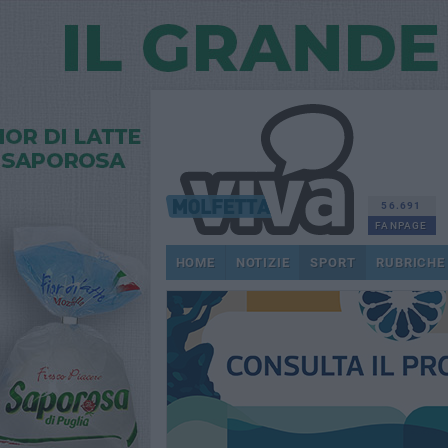
56.691
FANPAGE
HOME
NOTIZIE
SPORT
RUBRICHE