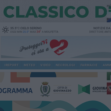
PI
35.5
°C
CIELO SERENO
NOTIZIE D
34°
OGGI MIN
25.5°
MAX
A
MOLFETTA
DIRETTORE
ANTO
ec
IREPORT
METEO
VIDEO
NECROLOGI
FARMACIE
AMM
dir