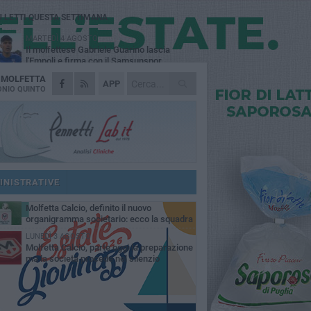
Ù LETTI QUESTA SETTIMANA
MARTEDÌ 4 AGOSTO
Il molfettese Gabriele Guarino lascia
l'Empoli e firma con il Samsunspor
A
MOLFETTA
LUNEDÌ 3 AGOSTO
APP
Palazzetto Giovanni Panunzio: dove lo
NIO QUINTO
sport diventa famiglia, inclusione ed
cellenza
VENERDÌ 7 AGOSTO
Molfetta Calcio, tre innesti di spessore:
arrivano i molfettesi Roselli, Cirillo e Caputi
DOMENICA 2 AGOSTO
Tennistavolo, il molfettese Roberto
Minervini riparte da Otranto
INISTRATIVE
MARTEDÌ 4 AGOSTO
Molfetta Calcio, definito il nuovo
organigramma societario: ecco la squadra
igenziale
LUNEDÌ 3 AGOSTO
Molfetta Calcio, parte oggi la preparazione
ma la società procede nel silenzio