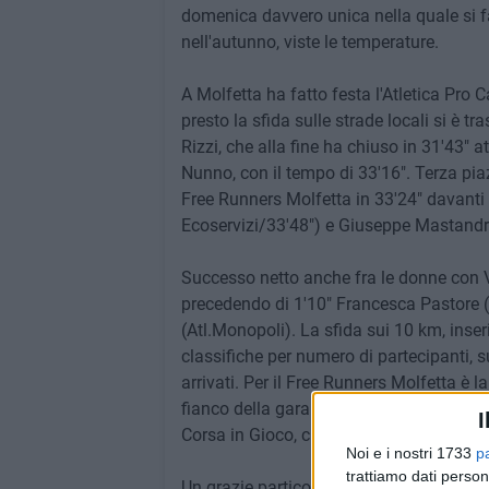
domenica davvero unica nella quale si fac
nell'autunno, viste le temperature.
A Molfetta ha fatto festa l'Atletica Pro
presto la sfida sulle strade locali si è
Rizzi, che alla fine ha chiuso in 31'43" 
Nunno, con il tempo di 33'16". Terza pia
Free Runners Molfetta in 33'24" davant
Ecoservizi/33'48") e Giuseppe Mastandr
Successo netto anche fra le donne con V
precedendo di 1'10" Francesca Pastore (
(Atl.Monopoli). La sfida sui 10 km, inseri
classifiche per numero di partecipanti,
arrivati. Per il Free Runners Molfetta è 
fianco della gara competitiva prevedeva
I
Corsa in Gioco, che ha coinvolto un nume
Noi e i nostri 1733
p
trattiamo dati person
Un grazie particolare a tutte le istituzio