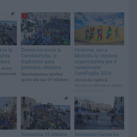
1
rna la
Domenica torna la
Podismo, ieri a
sfida
CorriMolfetta, la
Molfetta la riunione
olore
tradizione gara
organizzativa per il
podistica cittadina
campionato
a anche
CorriPuglia 2024
nazionale
Manifestazione sportiva
giunta alla sua 18^ edizione
Ancora da capire la
decisione ufficiale in merito
alla CorriMolfetta
Domenica 15 ottobre
Domenico Farina ha