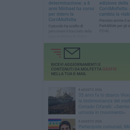
determinazione: a 6
edizione della
anni Michael ha corso
CorriMolfetta:
per intero la
cambia la viabi
CorriMolfetta
Previsto anche il se
Park&Ride per gli at
Il piccolo ha scelto di
FIDAL
percorrere il tracciato della
gara podistica di 10 km
RICEVI AGGIORNAMENTI E
CONTENUTI DA MOLFETTA
GRATIS
NELLA TUA E-MAIL
8 AGOSTO 2026
35 anni fa lo sbarco Vlora
la testimonianza del mol
Corrado Cifarelli: «Semb
un'isola in movimento»
8 AGOSTO 2026
Partecipate comunali, Min