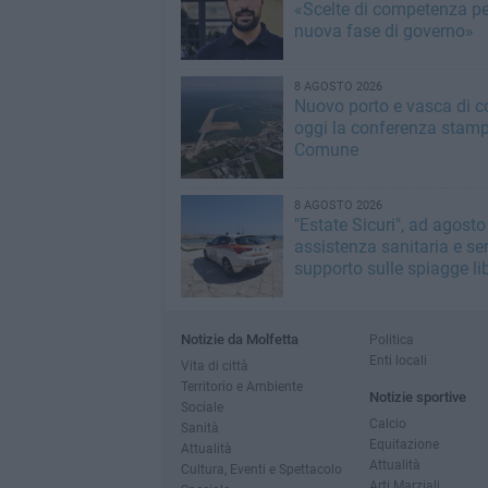
«Scelte di competenza p
nuova fase di governo»
8 AGOSTO 2026
Nuovo porto e vasca di c
oggi la conferenza stamp
Comune
8 AGOSTO 2026
"Estate Sicuri", ad agosto
assistenza sanitaria e ser
supporto sulle spiagge li
Notizie da Molfetta
Politica
Enti locali
Vita di città
Territorio e Ambiente
Notizie sportive
Sociale
Calcio
Sanità
Equitazione
Attualità
Attualità
Cultura, Eventi e Spettacolo
Arti Marziali