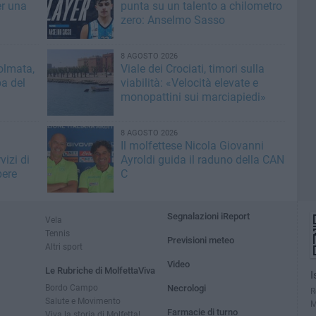
er una
punta su un talento a chilometro
zero: Anselmo Sasso
8 AGOSTO 2026
olmata,
Viale dei Crociati, timori sulla
a del
viabilità: «Velocità elevate e
monopattini sui marciapiedi»
8 AGOSTO 2026
Il molfettese Nicola Giovanni
vizi di
Ayroldi guida il raduno della CAN
bere
C
Segnalazioni iReport
Vela
Tennis
Previsioni meteo
Altri sport
Video
Le Rubriche di MolfettaViva
I
Bordo Campo
Necrologi
R
Salute e Movimento
M
Farmacie di turno
Viva la storia di Molfetta!