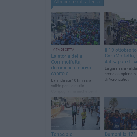
Altri contenuti a tema
Il 19 ottobre to
VITA DI CITTÀ
CorriMolfetta, 
La storia della
dal sapore tric
Corrimolfetta,
domenica il nuovo
La gara sarà valid
capitolo
come campionato 
di Aeronautica
La sfida sui 10 km sarà
valida per il circuito
Corripuglia ma anche per il
Campionato Italiano
Aeronautica
Tenacia e
Domani la 17^