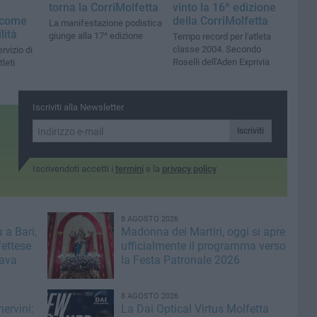
torna la CorriMolfetta
vinto la 16^ edizione
 come
della CorriMolfetta
La manifestazione podistica
lità
giunge alla 17^ edizione
Tempo record per l'atleta
classe 2004. Secondo
rvizio di
Roselli dell'Aden Exprivia
leti
Iscriviti alla Newsletter
Iscriviti
Iscrivendoti accetti i
termini
e la
privacy policy
8 AGOSTO 2026
 a Bari,
Madonna dei Martiri, oggi si apre
fettese
ufficialmente il programma verso
rava
la Festa Patronale 2026
8 AGOSTO 2026
ervini:
La Dai Optical Virtus Molfetta