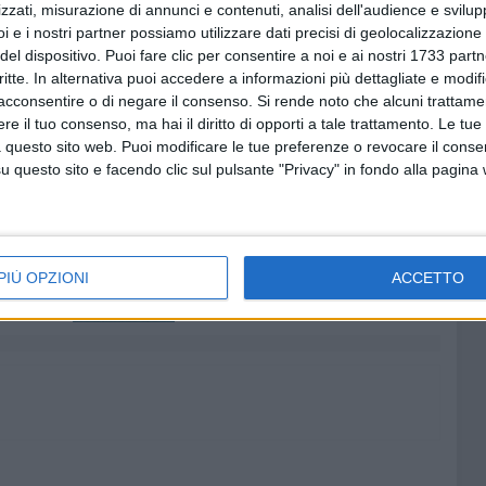
zzati, misurazione di annunci e contenuti, analisi dell'audience e svilupp
al Comune all'Acsi che ha dato il suo patrocinio, alle
i e i nostri partner possiamo utilizzare dati precisi di geolocalizzazione 
ricordia e Sermolfetta oltre a tutte le altre associazioni
del dispositivo. Puoi fare clic per consentire a noi e ai nostri 1733 partn
orso e dei servizi, senza dimenticare i tanti sponsor
critte. In alternativa puoi accedere a informazioni più dettagliate e modif
e non sarebbe possibile. Appuntamento al prossimo anno,
acconsentire o di negare il consenso.
Si rende noto che alcuni trattamen
e il tuo consenso, ma hai il diritto di opporti a tale trattamento. Le tue
 questo sito web. Puoi modificare le tue preferenze o revocare il conse
questo sito e facendo clic sul pulsante "Privacy" in fondo alla pagina
8 AGOSTO 2026
 emerge
Le forze di maggioranza: «Con la
 corso e
nomina di Angeletti completata
PIÙ OPZIONI
ACCETTO
uturo
la squadra di governo della
città»