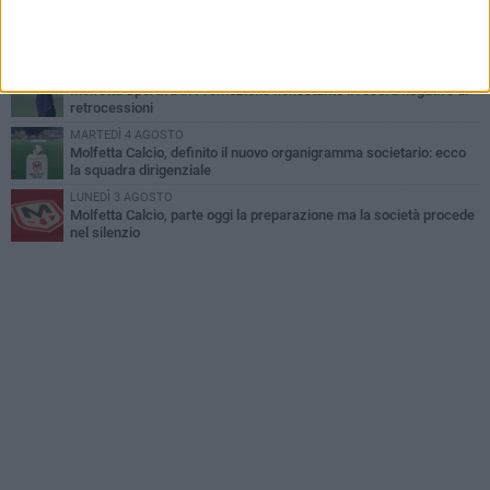
DOMENICA 2 AGOSTO
Tennistavolo, il molfettese Roberto Minervini riparte da Otranto
SABATO 1 AGOSTO
Molfetta Sportiva in Promozione nonostante il record negativo di
retrocessioni
MARTEDÌ 4 AGOSTO
Molfetta Calcio, definito il nuovo organigramma societario: ecco
la squadra dirigenziale
LUNEDÌ 3 AGOSTO
Molfetta Calcio, parte oggi la preparazione ma la società procede
nel silenzio