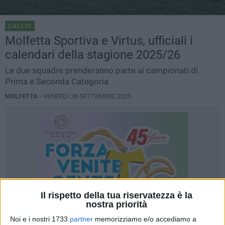
CALCIO
Molfetta Sportiva e Virtus, ufficiali i
calendari della stagione 2025/26
Le due squadre prenderanno parte ai campionati di
Prima e Seconda Categoria
MOLFETTA -
VENERDÌ 26 SETTEMBRE 2025
Il rispetto della tua riservatezza è la
nostra priorità
Noi e i nostri 1733
partner
memorizziamo e/o accediamo a