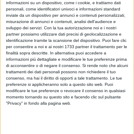
informazioni su un dispositivo, come i cookie, e trattiamo dati
personali, come identificatori univoci e informazioni standard
inviate da un dispositivo per annunci e contenuti personalizzati,
1
misurazione di annunci e contenuti, analisi dell'audience e
sviluppo dei servizi.
Con la tua autorizzazione noi e i nostri
partner possiamo utilizzare dati precisi di geolocalizzazione e
identificazione tramite la scansione del dispositivo. Puoi fare clic
Sta per iniziare anche la stagione di Molfetta Sportiva e
per consentire a noi e ai nostri 1733 partner il trattamento per le
Virtus Molfetta, rispettivamente in Prima Categoria (dopo la
finalità sopra descritte. In alternativa puoi accedere a
retrocessione) e Seconda Categoria (dopo la promozione): si
informazioni più dettagliate e modificare le tue preferenze prima
scenderà in campo per le prime partite ufficiali a partire da
di acconsentire o di negare il consenso.
Si rende noto che alcuni
trattamenti dei dati personali possono non richiedere il tuo
domenica 5 ottobre.
consenso, ma hai il diritto di opporti a tale trattamento. Le tue
preferenze si applicheranno solo a questo sito web. Puoi
La Molfetta Sportiva farà pare di un girone da 13 squadre
modificare le tue preferenze o revocare il consenso in qualsiasi
con Bitetto, Etra Barletta 2008 e Uniti Per Cerignola. Tra le
momento tornando su questo sito e facendo clic sul pulsante
altre compagini ci sono Ideale Bari, Triggiano Calcio, Real
"Privacy" in fondo alla pagina web.
Zapponeta e San Giovanni Rotondo, insieme a Troia,
Olimpia Bitonto, Real Olimpia Terlizzi, Audace Cagnano e
Passion Sport Manfredonia.