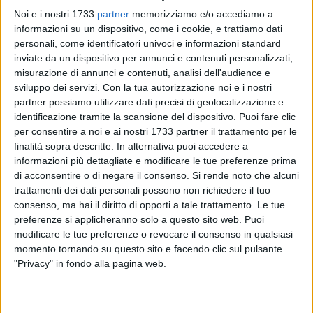
Noi e i nostri 1733
partner
memorizziamo e/o accediamo a
informazioni su un dispositivo, come i cookie, e trattiamo dati
personali, come identificatori univoci e informazioni standard
15
inviate da un dispositivo per annunci e contenuti personalizzati,
misurazione di annunci e contenuti, analisi dell'audience e
sviluppo dei servizi.
Con la tua autorizzazione noi e i nostri
Domenica scorsa 16 aprile è iniziato presso la sede
della
partner possiamo utilizzare dati precisi di geolocalizzazione e
identificazione tramite la scansione del dispositivo. Puoi fare clic
"A.S.D Palomba Francesco Wellness Club"
il Progetto
per consentire a noi e ai nostri 1733 partner il trattamento per le
Federale Giovani Talenti 2023. Infatti, dopo il successo della
finalità sopra descritte. In alternativa puoi accedere a
passata stagione, la federazione FIJLKAM-settore Lotta, in
informazioni più dettagliate e modificare le tue preferenze prima
accordo con il Comitato Regionale Puglia, ha scelto
di acconsentire o di negare il consenso.
Si rende noto che alcuni
nuovamente la compagine molfettese quale sede per lo
trattamenti dei dati personali possono non richiedere il tuo
svolgimento dell'importante progetto riservato ai giovani
consenso, ma hai il diritto di opporti a tale trattamento. Le tue
lottatori talentuosi della penisola italiana.
preferenze si applicheranno solo a questo sito web. Puoi
modificare le tue preferenze o revocare il consenso in qualsiasi
momento tornando su questo sito e facendo clic sul pulsante
Il Progetto, svolto nelle regioni più importanti, ha come
"Privacy" in fondo alla pagina web.
obiettivo lo sviluppo tecnico/tattico di tutto il movimento
giovanile nazionale della lotta e la crescita di tutte le
strutture territoriali, e prevede due allenamenti collegiali