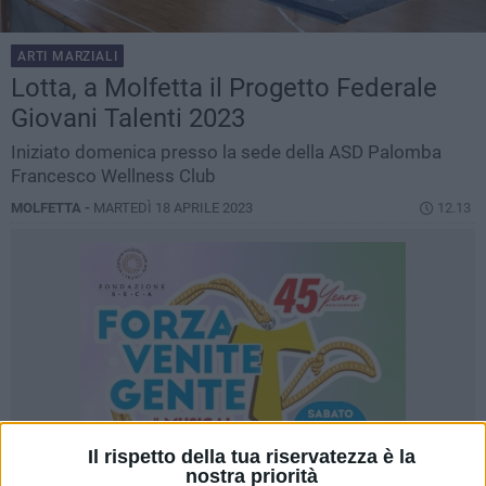
ARTI MARZIALI
Lotta, a Molfetta il Progetto Federale
Giovani Talenti 2023
Iniziato domenica presso la sede della ASD Palomba
Francesco Wellness Club
MOLFETTA -
MARTEDÌ 18 APRILE 2023
12.13
Il rispetto della tua riservatezza è la
nostra priorità