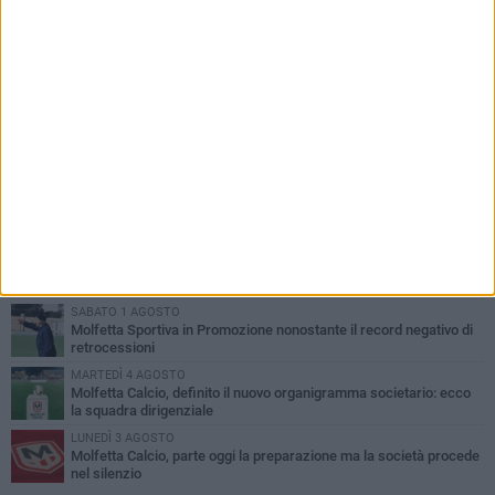
PIÙ LETTI QUESTA SETTIMANA
MARTEDÌ 4 AGOSTO
Il molfettese Gabriele Guarino lascia l'Empoli e firma con il
Samsunspor
LUNEDÌ 3 AGOSTO
Palazzetto Giovanni Panunzio: dove lo sport diventa famiglia,
inclusione ed eccellenza
DOMENICA 2 AGOSTO
Tennistavolo, il molfettese Roberto Minervini riparte da Otranto
SABATO 1 AGOSTO
Molfetta Sportiva in Promozione nonostante il record negativo di
retrocessioni
MARTEDÌ 4 AGOSTO
Molfetta Calcio, definito il nuovo organigramma societario: ecco
la squadra dirigenziale
LUNEDÌ 3 AGOSTO
Molfetta Calcio, parte oggi la preparazione ma la società procede
nel silenzio