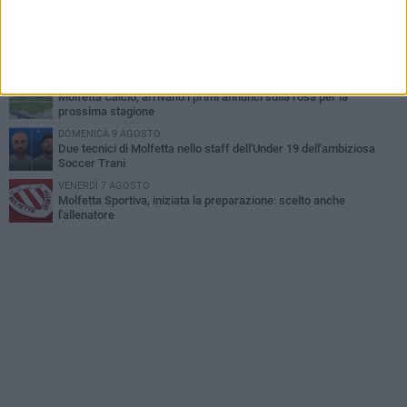
Roselli, Cirillo e Caputi
MARTEDÌ 4 AGOSTO
Molfetta Calcio, definito il nuovo organigramma societario: ecco
la squadra dirigenziale
GIOVEDÌ 6 AGOSTO
Molfetta Calcio, arrivano i primi annunci sulla rosa per la
prossima stagione
DOMENICA 9 AGOSTO
Due tecnici di Molfetta nello staff dell'Under 19 dell'ambiziosa
Soccer Trani
VENERDÌ 7 AGOSTO
Molfetta Sportiva, iniziata la preparazione: scelto anche
l'allenatore