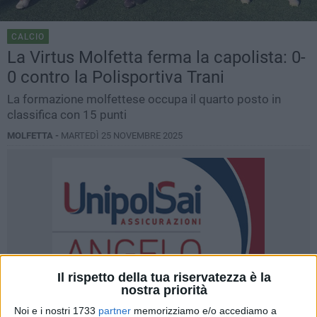
CALCIO
La Virtus Molfetta ferma la capolista: 0-
0 contro la Polisportiva Trani
La formazione molfettese occupa il quarto posto in
classifica con 15 punti
MOLFETTA -
MARTEDÌ 25 NOVEMBRE 2025
Il rispetto della tua riservatezza è la
nostra priorità
Noi e i nostri 1733
partner
memorizziamo e/o accediamo a