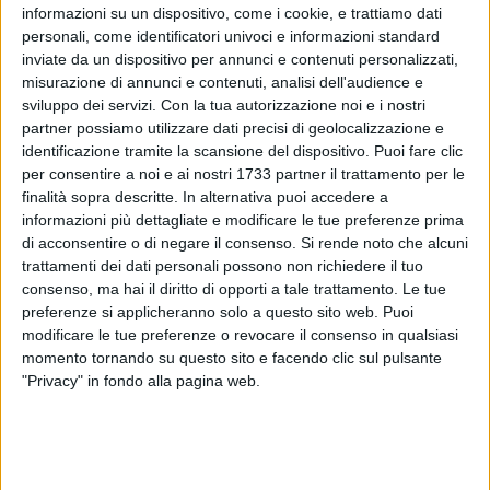
informazioni su un dispositivo, come i cookie, e trattiamo dati
personali, come identificatori univoci e informazioni standard
inviate da un dispositivo per annunci e contenuti personalizzati,
2
misurazione di annunci e contenuti, analisi dell'audience e
sviluppo dei servizi.
Con la tua autorizzazione noi e i nostri
partner possiamo utilizzare dati precisi di geolocalizzazione e
identificazione tramite la scansione del dispositivo. Puoi fare clic
La sfida tra Virtus Molfetta e la capolista Polisportiva Trani
per consentire a noi e ai nostri 1733 partner il trattamento per le
si conclude con uno 0-0 ricco di intensità e occasioni da
finalità sopra descritte. In alternativa puoi accedere a
entrambe le parti. La partita, combattuta dal primo all'ultimo
informazioni più dettagliate e modificare le tue preferenze prima
minuto, ha visto i due portieri assoluti protagonisti: interventi
di acconsentire o di negare il consenso.
Si rende noto che alcuni
decisivi e grande reattività hanno mantenuto il risultato
trattamenti dei dati personali possono non richiedere il tuo
inchiodato sul pari.
consenso, ma hai il diritto di opporti a tale trattamento. Le tue
preferenze si applicheranno solo a questo sito web. Puoi
modificare le tue preferenze o revocare il consenso in qualsiasi
La Virtus Molfetta conferma ancora una volta la propria
momento tornando su questo sito e facendo clic sul pulsante
solidità difensiva, proseguendo la striscia di gare senza
"Privacy" in fondo alla pagina web.
subire gol. Un dato che testimonia l'ottimo lavoro del reparto
arretrato e la concentrazione dell'intero gruppo.
Il punto conquistato contro la prima della classe rappresenta