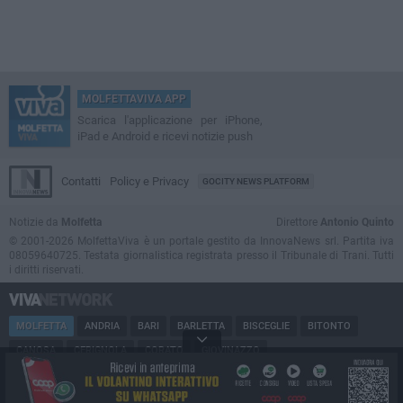
MOLFETTAVIVA APP
Scarica l'applicazione per iPhone,
iPad e Android e ricevi notizie push
Contatti
Policy e Privacy
GOCITY NEWS PLATFORM
Notizie da
Molfetta
Direttore
Antonio Quinto
© 2001-2026 MolfettaViva è un portale gestito da InnovaNews srl. Partita iva
08059640725. Testata giornalistica registrata presso il Tribunale di Trani. Tutti
i diritti riservati.
MOLFETTA
ANDRIA
BARI
BARLETTA
BISCEGLIE
BITONTO
CANOSA
CERIGNOLA
CORATO
GIOVINAZZO
MARGHERITA DI SAVOIA
MINERVINO
MODUGNO
PUGLIA
RUVO
SAN FERDINANDO
SPINAZZOLA
TERLIZZI
TRANI
TRINITAPOLI