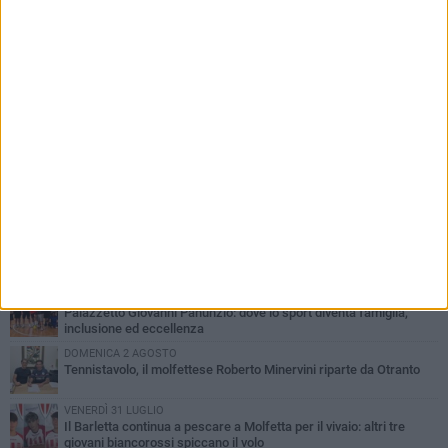
PIÙ LETTI QUESTA SETTIMANA
MARTEDÌ 4 AGOSTO
Il molfettese Gabriele Guarino lascia l'Empoli e firma con il
Samsunspor
LUNEDÌ 3 AGOSTO
Palazzetto Giovanni Panunzio: dove lo sport diventa famiglia,
inclusione ed eccellenza
DOMENICA 2 AGOSTO
Tennistavolo, il molfettese Roberto Minervini riparte da Otranto
VENERDÌ 31 LUGLIO
Il Barletta continua a pescare a Molfetta per il vivaio: altri tre
giovani biancorossi spiccano il volo