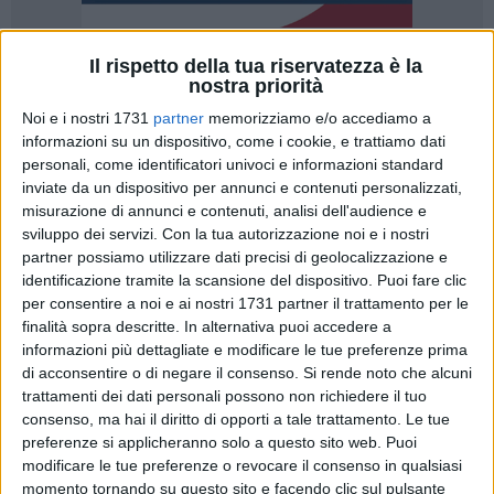
Il rispetto della tua riservatezza è la
36
nostra priorità
Noi e i nostri 1731
partner
memorizziamo e/o accediamo a
informazioni su un dispositivo, come i cookie, e trattiamo dati
La DAI Optical Virtus Basket Molfetta torna alla vittoria
personali, come identificatori univoci e informazioni standard
espugnando il Palamilone di Milazzo con risultato di 75-77
inviate da un dispositivo per annunci e contenuti personalizzati,
misurazione di annunci e contenuti, analisi dell'audience e
sui padroni di casa. Probabilmente in una delle settimane
sviluppo dei servizi.
Con la tua autorizzazione noi e i nostri
più difficili della stagione, arriva un successo che torna a
partner possiamo utilizzare dati precisi di geolocalizzazione e
dare respiro e serenità ai biancazzurri. Sfatato anche il tabù
identificazione tramite la scansione del dispositivo. Puoi fare clic
Sicilia dove Molfetta torna a vincere e a convincere.
per consentire a noi e ai nostri 1731 partner il trattamento per le
finalità sopra descritte. In alternativa puoi accedere a
Tuttavia, contro Milazzo è stata tutt'altro che facile, con una
informazioni più dettagliate e modificare le tue preferenze prima
Virtus costretta ad inseguire per alcuni tratti del match.
di acconsentire o di negare il consenso.
Si rende noto che alcuni
trattamenti dei dati personali possono non richiedere il tuo
L'inizio di gara è subito ad alta intensità e vede i siciliani
consenso, ma hai il diritto di opporti a tale trattamento. Le tue
imporsi da subito. La tripla di Daunys e la bella ripartenza di
preferenze si applicheranno solo a questo sito web. Puoi
Favali permettono ai biancoazzurri di andare sul 6-10, con
modificare le tue preferenze o revocare il consenso in qualsiasi
Pieri a segno poco dopo da tre punti. I padroni di casa sono
momento tornando su questo sito e facendo clic sul pulsante