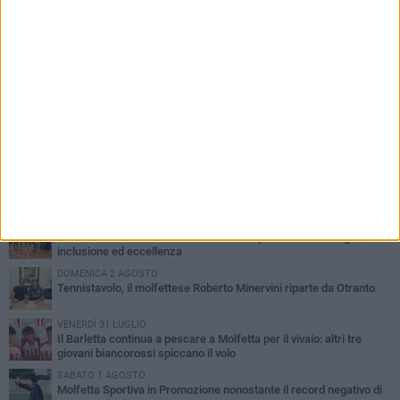
PIÙ LETTI QUESTA SETTIMANA
MARTEDÌ 4 AGOSTO
Il molfettese Gabriele Guarino lascia l'Empoli e firma con il
Samsunspor
LUNEDÌ 3 AGOSTO
Palazzetto Giovanni Panunzio: dove lo sport diventa famiglia,
inclusione ed eccellenza
DOMENICA 2 AGOSTO
Tennistavolo, il molfettese Roberto Minervini riparte da Otranto
VENERDÌ 31 LUGLIO
Il Barletta continua a pescare a Molfetta per il vivaio: altri tre
giovani biancorossi spiccano il volo
SABATO 1 AGOSTO
Molfetta Sportiva in Promozione nonostante il record negativo di