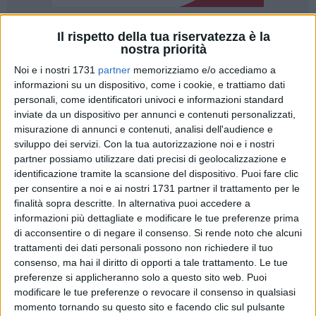
Il rispetto della tua riservatezza è la
A cura di
nostra priorità
PAOLA COPERTINO
Noi e i nostri 1731
partner
memorizziamo e/o accediamo a
informazioni su un dispositivo, come i cookie, e trattiamo dati
personali, come identificatori univoci e informazioni standard
Avevamo lasciato l'arbitro barese Antonio Leone subito dopo
inviate da un dispositivo per annunci e contenuti personalizzati,
natale, mentre arbitrava sul terreno del Paolo Poli, una
misurazione di annunci e contenuti, analisi dell'audience e
manifestazione di beneficenza organizzata dal Csain
sviluppo dei servizi.
Con la tua autorizzazione noi e i nostri
comitato provinciale Bari, volta alla raccolta fondi a favore
partner possiamo utilizzare dati precisi di geolocalizzazione e
della Casa don Tonino Bello di Ruvo e lo ritroviamo in
identificazione tramite la scansione del dispositivo. Puoi fare clic
partenza per la Toscana.
per consentire a noi e ai nostri 1731 partner il trattamento per le
finalità sopra descritte. In alternativa puoi accedere a
informazioni più dettagliate e modificare le tue preferenze prima
L'arbitro durante la chiacchierata ci ha confessato di portare
di acconsentire o di negare il consenso.
Si rende noto che alcuni
nel cuore l'esperienza molfettese sia per la finalità
trattamenti dei dati personali possono non richiedere il tuo
dell'iniziativa, sia perché ha avuto modo di conoscere anche
consenso, ma hai il diritto di opporti a tale trattamento. Le tue
una rappresentativa dell'USSI (Unione stampa sportiva
preferenze si applicheranno solo a questo sito web. Puoi
italiana) capitanata per l'occasione dal giornalista Rai
modificare le tue preferenze o revocare il consenso in qualsiasi
Francesco Giorgino, pugliese che ha dato il calcio di inizio
momento tornando su questo sito e facendo clic sul pulsante