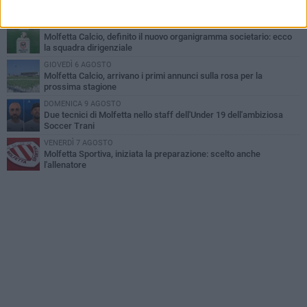
Roselli, Cirillo e Caputi
MARTEDÌ 4 AGOSTO
Molfetta Calcio, definito il nuovo organigramma societario: ecco
la squadra dirigenziale
GIOVEDÌ 6 AGOSTO
Molfetta Calcio, arrivano i primi annunci sulla rosa per la
prossima stagione
DOMENICA 9 AGOSTO
Due tecnici di Molfetta nello staff dell'Under 19 dell'ambiziosa
Soccer Trani
VENERDÌ 7 AGOSTO
Molfetta Sportiva, iniziata la preparazione: scelto anche
l'allenatore