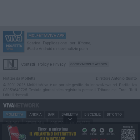
MOLFETTAVIVA APP
Scarica l'applicazione per iPhone,
iPad e Android e ricevi notizie push
Contatti
Policy e Privacy
GOCITY NEWS PLATFORM
Notizie da
Molfetta
Direttore
Antonio Quinto
© 2001-2026 MolfettaViva è un portale gestito da InnovaNews srl. Partita iva
08059640725. Testata giornalistica registrata presso il Tribunale di Trani. Tutti
i diritti riservati.
MOLFETTA
ANDRIA
BARI
BARLETTA
BISCEGLIE
BITONTO
CANOSA
CERIGNOLA
CORATO
GIOVINAZZO
MARGHERITA DI SAVOIA
MINERVINO
MODUGNO
PUGLIA
RUVO
SAN FERDINANDO
SPINAZZOLA
TERLIZZI
TRANI
TRINITAPOLI