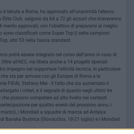
 si è tenuta a Roma, ha approvato all'unanimità l'elenco
ca Élite Club: salgono da 64 a 72 gli azzurri che riceveranno
di merito approvati, con l'obiettivo di prepararsi al meglio
ro sono classificati come Super Top (i sette campioni
Top, altri 53 nella fascia standard.
enco potrà essere integrato nel corso dell'anno in caso di
. Oltre all'AEC, via libera anche a 14 progetti speciali
stro impegno nel supportare l'attività tecnica, in particolare
he sta per arrivare con gli Europei di Roma e le
dente FIDAL Stefano Mei - Il fatto che sia aumentato il
llargato i criteri, è il segnale di quanto negli ultimi tre
i che possono competere ad alto livello nei contesti
di partecipazione per quattro eventi del prossimo anno, i
0 marzo), i Mondiali a squadre di marcia ad Antalya
8 di Banska Bystrica (Slovacchia, 18-21 luglio) e i Mondiali