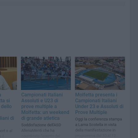
a
Campionati Italiani
Molfetta presenta i
ta si
Assoluti e U23 di
Campionati Italiani
 dello
prove multiple a
Under 23 e Assoluti di
Molfetta: un weekend
Prove Multiple
iani di
di grande atletica
Oggi la conferenza stampa
a Lama Scotella in vista
Soddisfazione dell'ASD
della manifestazione in
AllenaMenti che ha
ort e al
programma dal 10 al 12
coordinato l'evento del
 il