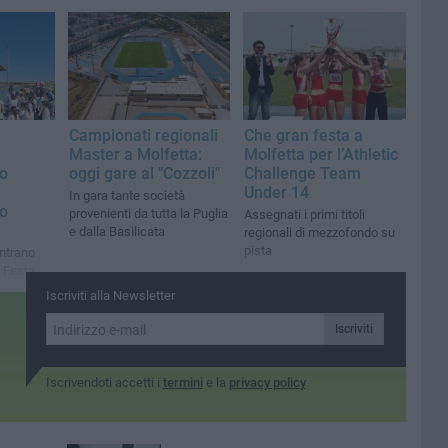
luglio
"Cozzoli"
er i
 di
”
a
Campionati regionali
Che gran festa a
Master a Molfetta:
Molfetta per l’Athletic
o
oggi gare al "Cozzoli"
Challenge Team
Under 14
In gara tante società
io
provenienti da tutta la Puglia
Assegnati i primi titoli
e dalla Basilicata
regionali di mezzofondo su
pista
ontrano
a Festa
sformando
Iscriviti alla Newsletter
ento di
Iscriviti
Iscrivendoti accetti i
termini
e la
privacy policy