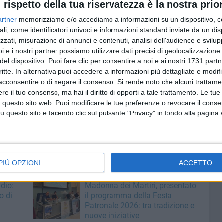
l rispetto della tua riservatezza è la nostra prior
izzato con un'apposita delibera, votata all'unanimità, la
artner
memorizziamo e/o accediamo a informazioni su un dispositivo, c
onati Italiani Assoluti 2024, come ampiamente previsto
ali, come identificatori univoci e informazioni standard inviate da un di
 (causa Covid) all'organizzazione dell'evento già
zzati, misurazione di annunci e contenuti, analisi dell'audience e svilupp
unica candidata, ospiterà per la prima volta la massima
i e i nostri partner possiamo utilizzare dati precisi di geolocalizzazione 
0 giugno, data ultima per ottenere gli standard di
del dispositivo. Puoi fare clic per consentire a noi e ai nostri 1731 partn
adi di Parigi che cominceranno, per l'atletica, il 1° agosto.
critte. In alternativa puoi accedere a informazioni più dettagliate e modif
acconsentire o di negare il consenso.
Si rende noto che alcuni trattamen
e il tuo consenso, ma hai il diritto di opporti a tale trattamento. Le tue
ovate all'unanimità: Campionati Italiani Allievi a Molfetta
 questo sito web. Puoi modificare le tue preferenze o revocare il conse
aliani Juniores e Promesse in calendario per il 26-28 luglio,
questo sito e facendo clic sul pulsante "Privacy" in fondo alla pagina
soluti a Modena il 21-22 settembre, Campionati Italiani
PIÙ OPZIONI
ACCETTO
6 AGOSTO 2026
dio:
Madonna dei Martiri, presentato
o di
il programma della Festa
Patronale 2026: tra tradizione e
nuove iniziative