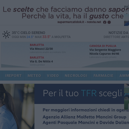
PI
35
°C
CIELO SERENO
NOTIZIE D
33.5°
OGGI MIN
24.5°
MAX
A
MOLFETTA
DIRETTORE
ANTO
ec
IREPORT
METEO
VIDEO
NECROLOGI
FARMACIE
AMM
spi
re
dir