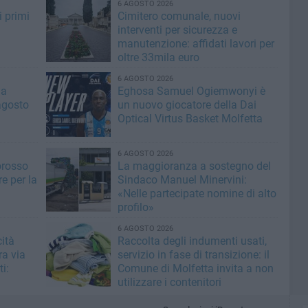
6 AGOSTO 2026
i primi
Cimitero comunale, nuovi
interventi per sicurezza e
manutenzione: affidati lavori per
oltre 33mila euro
6 AGOSTO 2026
la
Eghosa Samuel Ogiemwonyi è
agosto
un nuovo giocatore della Dai
Optical Virtus Basket Molfetta
6 AGOSTO 2026
orosso
La maggioranza a sostegno del
e per la
Sindaco Manuel Minervini:
«Nelle partecipate nomine di alto
profilo»
6 AGOSTO 2026
ità
Raccolta degli indumenti usati,
ra via
servizio in fase di transizione: il
i:
Comune di Molfetta invita a non
utilizzare i contenitori