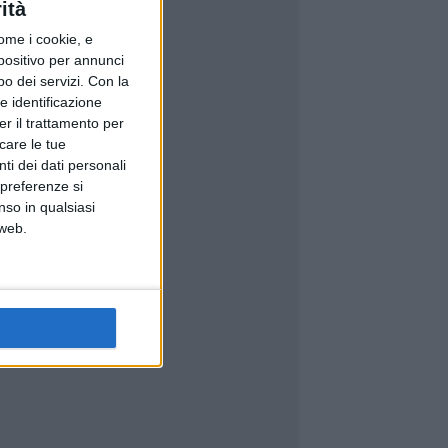
ità
ome i cookie, e
spositivo per annunci
o dei servizi.
Con la
e identificazione
er il trattamento per
icare le tue
ti dei dati personali
 preferenze si
nso in qualsiasi
 web.