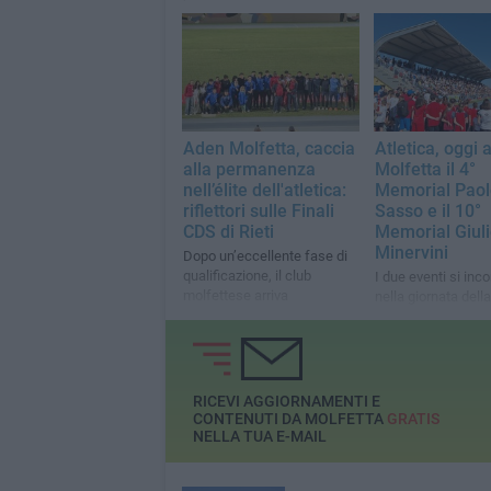
carica dell'atletica leggera:
grande successo p
Stefano Mei
Campionati Italiani
atletica al "Cozzoli
Aden Molfetta, caccia
Atletica, oggi 
alla permanenza
Molfetta il 4°
nell’élite dell'atletica:
Memorial Paol
riflettori sulle Finali
Sasso e il 10°
CDS di Rieti
Memorial Giul
Minervini
Dopo un’eccellente fase di
qualificazione, il club
I due eventi si inc
molfettese arriva
nella giornata dell
all’appuntamento con grandi
della Mamma, tra
ambizioni
lo sport in un mom
condivisione
RICEVI AGGIORNAMENTI E
CONTENUTI DA MOLFETTA
GRATIS
NELLA TUA E-MAIL