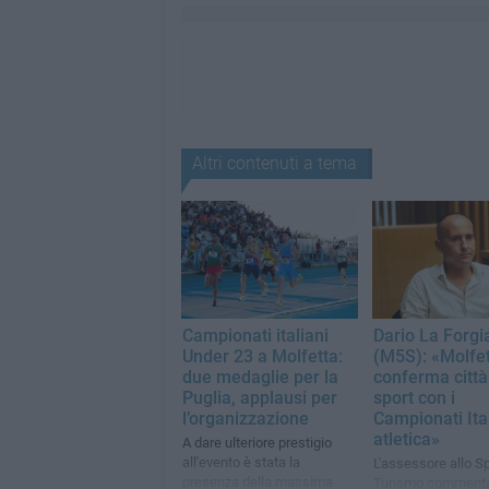
Altri contenuti a tema
Campionati italiani
Dario La Forgi
Under 23 a Molfetta:
(M5S): «Molfet
due medaglie per la
conferma città
Puglia, applausi per
sport con i
l’organizzazione
Campionati Ital
atletica»
A dare ulteriore prestigio
all'evento è stata la
L'assessore allo Sp
presenza della massima
Turismo commenta