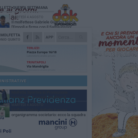
Ù LETTI QUESTA SETTIMANA
MARTEDÌ 4 AGOSTO
Il molfettese Gabriele Guarino lascia
l'Empoli e firma con il Samsunspor
A
MOLFETTA
LUNEDÌ 3 AGOSTO
APP
Palazzetto Giovanni Panunzio: dove lo
NIO QUINTO
sport diventa famiglia, inclusione ed
cellenza
DOMENICA 2 AGOSTO
Tennistavolo, il molfettese Roberto
Minervini riparte da Otranto
VENERDÌ 31 LUGLIO
Il Barletta continua a pescare a Molfetta
per il vivaio: altri tre giovani biancorossi
INISTRATIVE
ccano il volo
SABATO 1 AGOSTO
Molfetta Sportiva in Promozione
nonostante il record negativo di
trocessioni
MARTEDÌ 4 AGOSTO
Molfetta Calcio, definito il nuovo
organigramma societario: ecco la squadra
igenziale