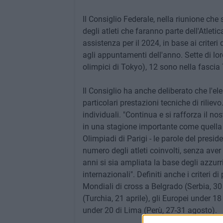
Il Consiglio Federale, nella riunione che
degli atleti che faranno parte dell'Atleti
assistenza per il 2024, in base ai criteri 
agli appuntamenti dell'anno. Sette di lo
olimpici di Tokyo), 12 sono nella fascia 
Il Consiglio ha anche deliberato che l'el
particolari prestazioni tecniche di rilievo
individuali. "Continua e si rafforza il no
in una stagione importante come quella c
Olimpiadi di Parigi - le parole del presi
numero degli atleti coinvolti, senza aver a
anni si sia ampliata la base degli azzurr
internazionali". Definiti anche i criteri 
Mondiali di cross a Belgrado (Serbia, 3
(Turchia, 21 aprile), gli Europei under 1
under 20 di Lima (Perù, 27-31 agosto).