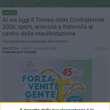
CALCIO
Al via oggi il Torneo delle Confraternite
2026: sport, amicizia e fraternità al
centro della manifestazione
Il programma completo del torneto
MOLFETTA -
LUNEDÌ 15 GIUGNO 2026
13.18
COMUNICATO STAMPA