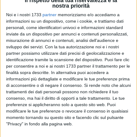
Il rispetto della tua riservatezza è la
nostra priorità
Noi e i nostri 1733
partner
memorizziamo e/o accediamo a
informazioni su un dispositivo, come i cookie, e trattiamo dati
personali, come identificatori univoci e informazioni standard
inviate da un dispositivo per annunci e contenuti personalizzati,
misurazione di annunci e contenuti, analisi dell'audience e
sviluppo dei servizi.
Con la tua autorizzazione noi e i nostri
Dopo un anno di pausa, torna il Torneo delle Confraternite,
partner possiamo utilizzare dati precisi di geolocalizzazione e
appuntamento atteso da confratelli, famiglie e appassionati
identificazione tramite la scansione del dispositivo. Puoi fare clic
che negli anni è diventato un importante momento di
per consentire a noi e ai nostri 1733 partner il trattamento per le
finalità sopra descritte. In alternativa puoi accedere a
incontro, aggregazione e condivisione. L'edizione 2026 si
informazioni più dettagliate e modificare le tue preferenze prima
svolgerà presso il Centro Sportivo della Parrocchia Madonna
di acconsentire o di negare il consenso.
Si rende noto che alcuni
della Pace, in Viale XXV Aprile, luogo che ospiterà le sfide tra
trattamenti dei dati personali possono non richiedere il tuo
le confraternite partecipanti e i momenti di fraternità che
consenso, ma hai il diritto di opporti a tale trattamento. Le tue
caratterizzano la manifestazione.
preferenze si applicheranno solo a questo sito web. Puoi
modificare le tue preferenze o revocare il consenso in qualsiasi
Il torneo prenderà ufficialmente il via oggi e terminerà l'11
momento tornando su questo sito e facendo clic sul pulsante
"Privacy" in fondo alla pagina web.
luglio. In programma la gara inaugurale tra Visitazione e
Sant'Antonio, alle ore 20:30. A seguire, alle ore 21:30,