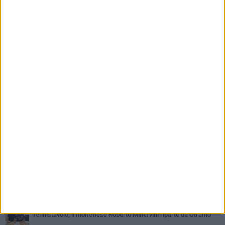
PIÙ LETTI QUESTA SETTIMANA
MARTEDÌ 4 AGOSTO
Il molfettese Gabriele Guarino lascia l'Empoli e firma con il
Samsunspor
LUNEDÌ 3 AGOSTO
Palazzetto Giovanni Panunzio: dove lo sport diventa famiglia,
inclusione ed eccellenza
DOMENICA 2 AGOSTO
Tennistavolo, il molfettese Roberto Minervini riparte da Otranto