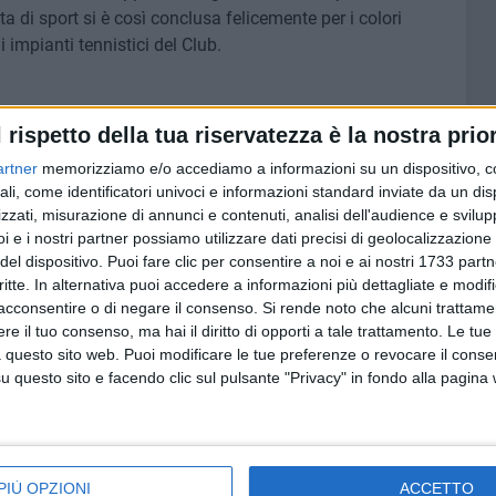
a di sport si è così conclusa felicemente per i colori
 impianti tennistici del Club.
l rispetto della tua riservatezza è la nostra prior
8 AGOSTO 2026
 a Bari,
Partecipate comunali, Minervini:
artner
memorizziamo e/o accediamo a informazioni su un dispositivo, c
fettese
«Scelte di competenza per una
ali, come identificatori univoci e informazioni standard inviate da un di
rava
nuova fase di governo»
zzati, misurazione di annunci e contenuti, analisi dell'audience e svilupp
i e i nostri partner possiamo utilizzare dati precisi di geolocalizzazione 
del dispositivo. Puoi fare clic per consentire a noi e ai nostri 1733 partn
critte. In alternativa puoi accedere a informazioni più dettagliate e modif
acconsentire o di negare il consenso.
Si rende noto che alcuni trattamen
e il tuo consenso, ma hai il diritto di opporti a tale trattamento. Le tue
 questo sito web. Puoi modificare le tue preferenze o revocare il conse
questo sito e facendo clic sul pulsante "Privacy" in fondo alla pagina
PIÙ OPZIONI
ACCETTO