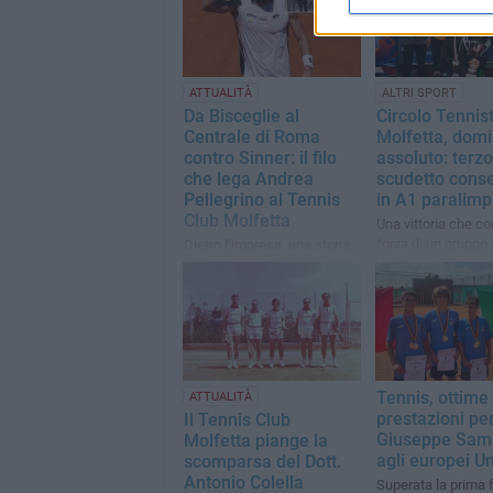
ATTUALITÀ
ALTRI SPORT
Da Bisceglie al
Circolo Tennis
Centrale di Roma
Molfetta, domi
contro Sinner: il filo
assoluto: terzo
che lega Andrea
scudetto cons
Pellegrino al Tennis
in A1 paralimp
Club Molfetta
Una vittoria che c
forza di un gruppo
Dietro l’impresa, una storia
rodato, unito e de
che passa anche dalla
nostra città e dall’eredità
sportiva di papà Mimmo
Tennis, ottime
ATTUALITÀ
prestazioni pe
Il Tennis Club
Giuseppe Sama
Molfetta piange la
agli europei U
scomparsa del Dott.
Antonio Colella
Superata la prima 