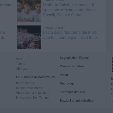
7 AGOSTO 2026
Damiano
Molfetta Calcio, tre innesti di
spessore: arrivano i molfettesi
Roselli, Cirillo e Caputi
7 AGOSTO 2026
c'è
Festa della Madonna dei Martiri,
 di
aperto il bando per i food truck
Segnalazioni iReport
Vela
Tennis
Previsioni meteo
Altri sport
Video
Le Rubriche di MolfettaViva
I
Bordo Campo
Necrologi
R
Salute e Movimento
M
Farmacie di turno
Viva la storia di Molfetta!
a
In ricordo di Don Tonino
Elezioni amministrative