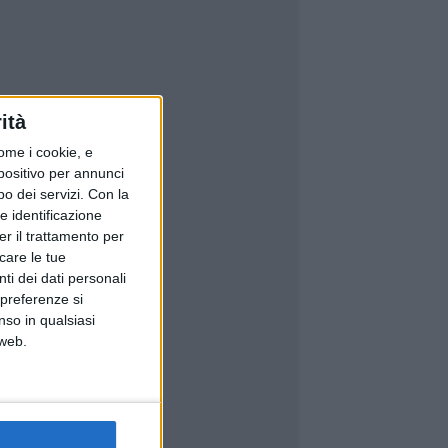
ità
ome i cookie, e
spositivo per annunci
o dei servizi.
Con la
e identificazione
er il trattamento per
icare le tue
ti dei dati personali
 preferenze si
nso in qualsiasi
 web.