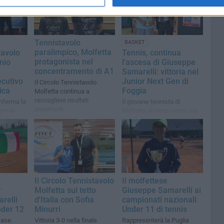
Tennistavolo
BASKET
paralimpico, Molfetta
tavolo
Tennis, continua
protagonista nel
nio
l'ascesa di Giuseppe
concentramento di A1
Samarelli: vittoria nel
ecutivo
Junior Next Gen di
Il Circolo Tennistavolo
ica
Foggia
Molfetta continua a
raccogliere risultati
onferma la
Il giovane tennista di
importanti
 ormai
Molfetta al primo posto sia
terminato
nel singolo che nel doppio
Il Circolo Tennistavolo
Il molfettese
r
Molfetta sul tetto
Giuseppe Samarelli ai
relli
d'Italia con Sofia
campionati nazionali
nder 12
Minurri
Under 11 di tennis
fase.
Vittoria 3-0 nella finale
Rappresenterà la Puglia