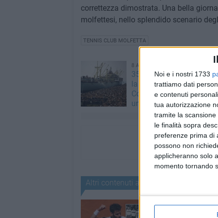
correttezza dimostrata. Una bella giornat
molfettesi, nello splendido scenario degli
TENNIS CLUB MOLFETTA
I
8 AGOSTO 2026
35 anni fa lo sbarco Vlora
Noi e i nostri 1733
p
la testimonianza del mol
trattiamo dati person
Corrado Cifarelli: «Semb
e contenuti personali
un'isola in movimento»
tua autorizzazione no
tramite la scansione 
le finalità sopra des
preferenze prima di 
possono non richieder
applicheranno solo a
momento tornando su 
Altri contenuti a tema