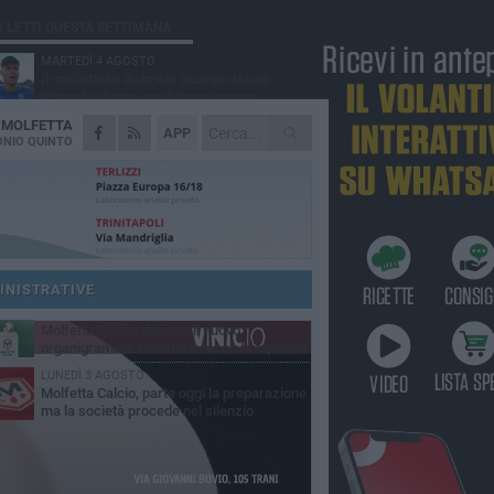
Ù LETTI QUESTA SETTIMANA
MARTEDÌ 4 AGOSTO
Il molfettese Gabriele Guarino lascia
l'Empoli e firma con il Samsunspor
A
MOLFETTA
LUNEDÌ 3 AGOSTO
APP
Palazzetto Giovanni Panunzio: dove lo
NIO QUINTO
sport diventa famiglia, inclusione ed
cellenza
VENERDÌ 7 AGOSTO
Molfetta Calcio, tre innesti di spessore:
arrivano i molfettesi Roselli, Cirillo e Caputi
DOMENICA 2 AGOSTO
Tennistavolo, il molfettese Roberto
Minervini riparte da Otranto
INISTRATIVE
MARTEDÌ 4 AGOSTO
Molfetta Calcio, definito il nuovo
organigramma societario: ecco la squadra
igenziale
LUNEDÌ 3 AGOSTO
Molfetta Calcio, parte oggi la preparazione
ma la società procede nel silenzio