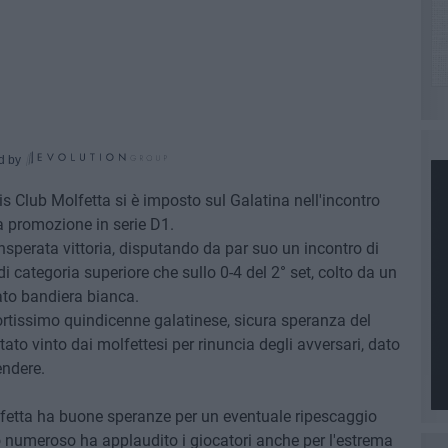
d by
s Club Molfetta si è imposto sul Galatina nell'incontro
la promozione in serie D1.
insperata vittoria, disputando da par suo un incontro di
di categoria superiore che sullo 0-4 del 2° set, colto da un
ato bandiera bianca.
ortissimo quindicenne galatinese, sicura speranza del
tato vinto dai molfettesi per rinuncia degli avversari, dato
endere.
fetta ha buone speranze per un eventuale ripescaggio
so numeroso ha applaudito i giocatori anche per l'estrema