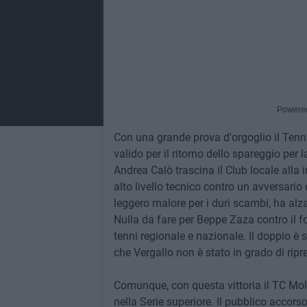
Powere
Con una grande prova d'orgoglio il Tenni
valido per il ritorno dello spareggio per 
Andrea Calò trascina il Club locale alla 
alto livello tecnico contro un avversario 
leggero malore per i duri scambi, ha alz
Nulla da fare per Beppe Zaza contro il f
tenni regionale e nazionale. Il doppio è s
che Vergallo non è stato in grado di ripr
Comunque, con questa vittoria il TC Mol
nella Serie superiore. Il pubblico accor