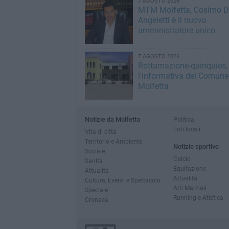
7 AGOSTO 2026
MTM Molfetta, Cosimo 
Angeletti è il nuovo
amministratore unico
7 AGOSTO 2026
Rottamazione-quinquies, 
l'informativa del Comune
Molfetta
Notizie da Molfetta
Politica
Enti locali
Vita di città
Territorio e Ambiente
Notizie sportive
Sociale
Calcio
Sanità
Equitazione
Attualità
Attualità
Cultura, Eventi e Spettacolo
Arti Marziali
Speciale
Running e Atletica
Cronaca