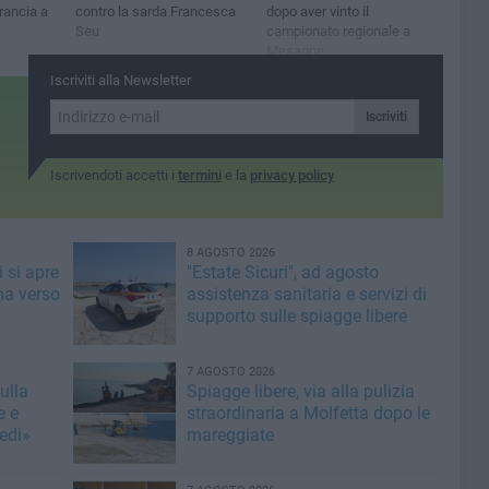
rancia a
contro la sarda Francesca
dopo aver vinto il
Seu
campionato regionale a
Mesagne
Iscriviti alla Newsletter
Iscriviti
Iscrivendoti accetti i
termini
e la
privacy policy
8 AGOSTO 2026
 si apre
"Estate Sicuri", ad agosto
ma verso
assistenza sanitaria e servizi di
supporto sulle spiagge libere
7 AGOSTO 2026
ulla
Spiagge libere, via alla pulizia
e e
straordinaria a Molfetta dopo le
edi»
mareggiate