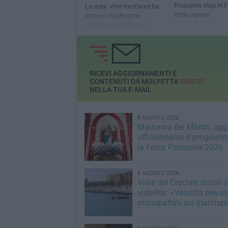
Prossimo step in F
La nota: «Per trent'anni ha
inizio agosto
dato un validissimo
contributo sportivo ai
successi del nostro club»
RICEVI AGGIORNAMENTI E
CONTENUTI DA MOLFETTA
GRATIS
NELLA TUA E-MAIL
8 AGOSTO 2026
Madonna dei Martiri, oggi
ufficialmente il program
la Festa Patronale 2026
8 AGOSTO 2026
Viale dei Crociati, timori s
viabilità: «Velocità elevat
monopattini sui marciapi