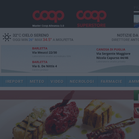
PI
32
°C
CIELO SERENO
NOTIZIE D
34.5°
OGGI MIN
26°
MAX
A
MOLFETTA
DIRETTORE
ANTO
ec
IREPORT
METEO
VIDEO
NECROLOGI
FARMACIE
AMM
dir