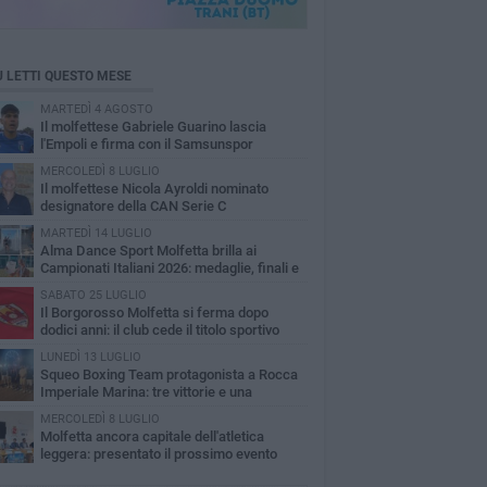
Ù LETTI QUESTO MESE
MARTEDÌ 4 AGOSTO
Il molfettese Gabriele Guarino lascia
l'Empoli e firma con il Samsunspor
MERCOLEDÌ 8 LUGLIO
Il molfettese Nicola Ayroldi nominato
designatore della CAN Serie C
MARTEDÌ 14 LUGLIO
Alma Dance Sport Molfetta brilla ai
Campionati Italiani 2026: medaglie, finali e
zzamenti di prestigio
SABATO 25 LUGLIO
Il Borgorosso Molfetta si ferma dopo
dodici anni: il club cede il titolo sportivo
LUNEDÌ 13 LUGLIO
Squeo Boxing Team protagonista a Rocca
Imperiale Marina: tre vittorie e una
nfitta
MERCOLEDÌ 8 LUGLIO
Molfetta ancora capitale dell'atletica
leggera: presentato il prossimo evento