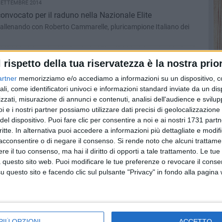
SETTEMBRE 2014
onvocato per il raduno nella Nazionale Elite
ta allenando con Roberto Cammarelle, pluricampione Italiano dei
TO 2014
l rispetto della tua riservatezza è la nostra prior
Vigor Trani-Libertas Molfetta finisce 1-1
artner
memorizziamo e/o accediamo a informazioni su un dispositivo, c
gor Trani) in avvio di ripresa risponde Sallustio
ali, come identificatori univoci e informazioni standard inviate da un di
zzati, misurazione di annunci e contenuti, analisi dell'audience e svilupp
i e i nostri partner possiamo utilizzare dati precisi di geolocalizzazione 
TO 2014
del dispositivo. Puoi fare clic per consentire a noi e ai nostri 1731 partn
ra di Coppa Italia
critte. In alternativa puoi accedere a informazioni più dettagliate e modif
 esordio stagionale nel derby contro la Vigor Trani
acconsentire o di negare il consenso.
Si rende noto che alcuni trattamen
e il tuo consenso, ma hai il diritto di opporti a tale trattamento. Le tue
 questo sito web. Puoi modificare le tue preferenze o revocare il conse
TO 2014
questo sito e facendo clic sul pulsante "Privacy" in fondo alla pagina
 serie D
ma stagione sportiva
TO 2014
PIÙ OPZIONI
ACCETTO