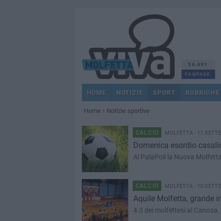
56.691
FANPAGE
HOME
NOTIZIE
SPORT
RUBRICHE
Home
Notizie sportive
CALCIO
MOLFETTA - 11 SETT
Domenica esordio casalin
Al PalaPoli la Nuova Molfetta
CALCIO
MOLFETTA - 10 SETT
Aquile Molfetta, grande i
4-3 dei molfettesi al Canosa.