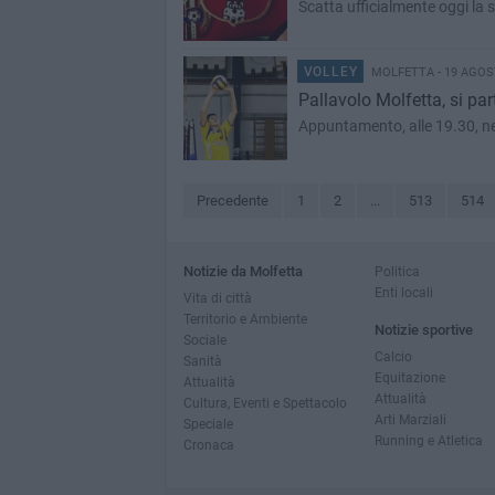
Scatta ufficialmente oggi la 
VOLLEY
MOLFETTA - 19 AGOS
Pallavolo Molfetta, si pa
Appuntamento, alle 19.30, nel
Precedente
1
2
...
513
514
Notizie da Molfetta
Politica
Enti locali
Vita di città
Territorio e Ambiente
Notizie sportive
Sociale
Calcio
Sanità
Equitazione
Attualità
Attualità
Cultura, Eventi e Spettacolo
Arti Marziali
Speciale
Running e Atletica
Cronaca