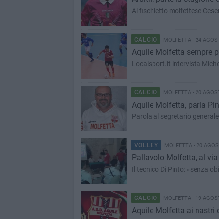
Al fischietto molfettese Ces
CALCIO
MOLFETTA - 24 AGOS
Aquile Molfetta sempre più 
Localsport.it intervista Mich
CALCIO
MOLFETTA - 20 AGOS
Aquile Molfetta, parla Pi
Parola al segretario generale
VOLLEY
MOLFETTA - 20 AGOS
Pallavolo Molfetta, al vi
Il tecnico Di Pinto: «senza obie
CALCIO
MOLFETTA - 19 AGOS
Aquile Molfetta ai nastri 