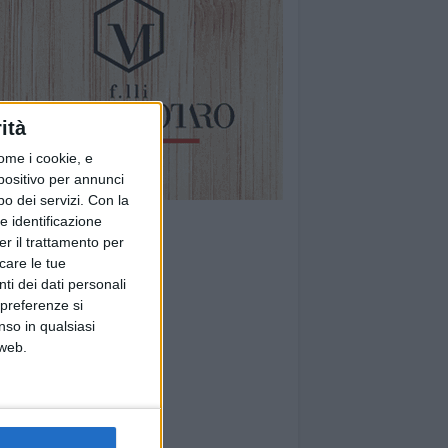
ità
ome i cookie, e
spositivo per annunci
o dei servizi.
Con la
e identificazione
er il trattamento per
icare le tue
ti dei dati personali
 preferenze si
nso in qualsiasi
 web.