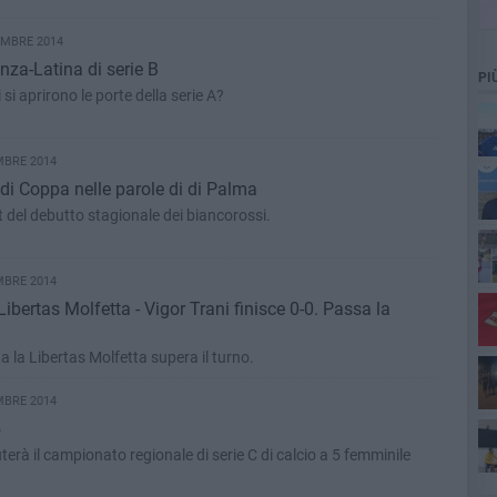
EMBRE 2014
enza-Latina di serie B
PI
si aprirono le porte della serie A?
MBRE 2014
a di Coppa nelle parole di di Palma
it del debutto stagionale dei biancorossi.
MBRE 2014
pia
Libertas Molfetta - Vigor Trani finisce 0-0. Passa la
a la Libertas Molfetta supera il turno.
MBRE 2014
sco
5
E’ nata la Pro Molfetta. Disputerà il campionato regionale di serie C di calcio a 5 femminile