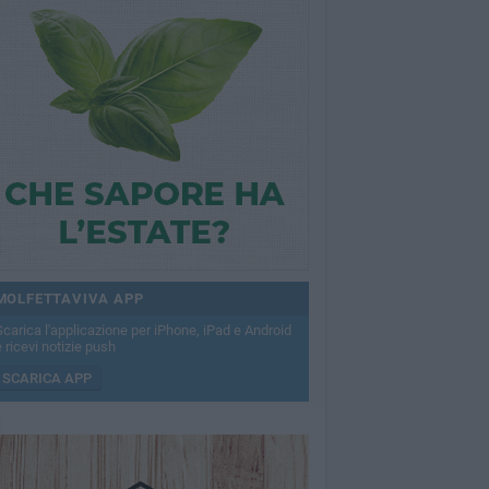
MOLFETTAVIVA APP
Scarica l'applicazione per iPhone, iPad e Android
 ricevi notizie push
SCARICA APP