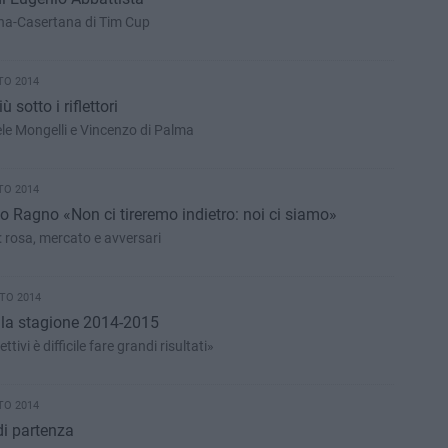
ena-Casertana di Tim Cup
TO 2014
sotto i riflettori
ele Mongelli e Vincenzo di Palma
TO 2014
no Ragno «Non ci tireremo indietro: noi ci siamo»
: rosa, mercato e avversari
TO 2014
a la stagione 2014-2015
ttivi è difficile fare grandi risultati»
TO 2014
di partenza