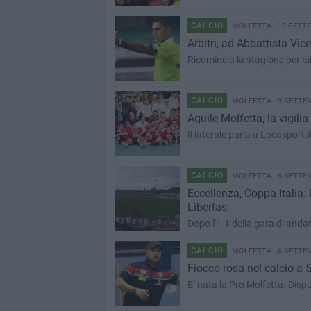
CALCIO
MOLFETTA - 10 SETT
Arbitri, ad Abbattista Vic
Ricomincia la stagione per lui 
CALCIO
MOLFETTA - 9 SETTE
Aquile Molfetta, la vigili
Il laterale parla a Locasport.
CALCIO
MOLFETTA - 6 SETTE
Eccellenza, Coppa Italia: 
Libertas
Dopo l'1-1 della gara di andat
CALCIO
MOLFETTA - 6 SETTE
Fiocco rosa nel calcio a 