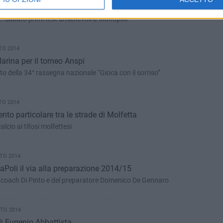
done dalla Salinis di Margherita di Savoia
 A2. Sabato primi test amichevoli a Monopoli
TO 2014
Marina per il torneo Anspi
bito della 34° rassegna nazionale “Gioca con il sorriso”
TO 2014
to particolare tra le strade di Molfetta
calcio ai tifosi molfettesi
TO 2014
laPoli il via alla preparazione 2014/15
 di coach Di Pinto e del preparatore Domenico De Gennaro
TO 2014
 di Eugenio Abbattista