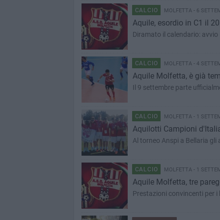
CALCIO
MOLFETTA - 6 SETTE
Aquile, esordio in C1 il 2
Diramato il calendario: avvio
CALCIO
MOLFETTA - 4 SETTE
Aquile Molfetta, è già te
Il 9 settembre parte ufficialm
CALCIO
MOLFETTA - 1 SETTE
Aquilotti Campioni d'Itali
Al torneo Anspi a Bellaria gli 
CALCIO
MOLFETTA - 1 SETTE
Aquile Molfetta, tre pareg
Prestazioni convincenti per i 