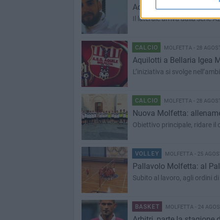
Aquile Molfetta: preso Pe
Il laterale arriva dalla serie
CALCIO
MOLFETTA - 28 AGOS
Aquilotti a Bellaria Igea 
L’iniziativa si svolge nell’am
CALCIO
MOLFETTA - 28 AGOS
Nuova Molfetta: allenamen
Obiettivo principale, ridare il 
VOLLEY
MOLFETTA - 25 AGOS
Pallavolo Molfetta: al Pa
Subito al lavoro, agli ordini
BASKET
MOLFETTA - 24 AGOS
Arbitri, parte la stagione