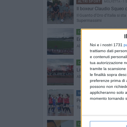
ALTRI SPORT
MOLFETTA - 1 
Il boxeur Claudio Squeo c
Il Guanto d’Oro d’Italia si s
Supermassimi
CALCIO
MOLFETTA - 31 AGOS
I
Eccellenza, Coppa Italia: 
Noi e i nostri 1731
p
Al vantaggio di Di Gennaro (Vi
trattiamo dati person
e contenuti personali
tua autorizzazione no
CALCIO
MOLFETTA - 31 AGOS
tramite la scansione 
Libertas Molfetta oggi ga
le finalità sopra des
Alle 16, al comunale di Trani,
preferenze prima di 
possono non richieder
applicheranno solo a
VOLLEY
MOLFETTA - 30 AGOS
momento tornando su 
Pegaso ’93: sarà di nuovo
Tutti al lavoro per la prossi
CALCIO
MOLFETTA - 28 AGOS