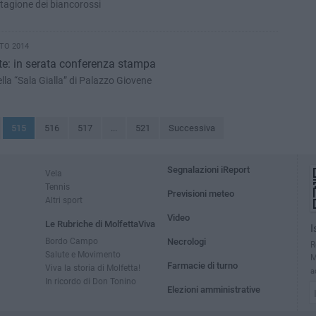
stagione dei biancorossi
TO 2014
rte: in serata conferenza stampa
la “Sala Gialla” di Palazzo Giovene
515
516
517
...
521
Successiva
Segnalazioni iReport
Vela
Tennis
Previsioni meteo
Altri sport
Video
Le Rubriche di MolfettaViva
I
Bordo Campo
Necrologi
R
Salute e Movimento
M
Farmacie di turno
Viva la storia di Molfetta!
a
In ricordo di Don Tonino
Elezioni amministrative