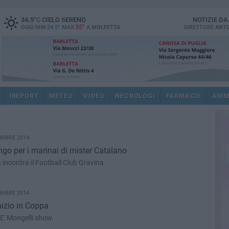
34.5
°C
CIELO SERENO
NOTIZIE D
35°
OGGI MIN
24.5°
MAX
A
MOLFETTA
DIRETTORE
ANTO
IREPORT
METEO
VIDEO
NECROLOGI
FARMACIE
AMM
EMBRE 2014
go per i marinai di mister Catalano
 incontra il Football Club Gravina
EMBRE 2014
nizio in Coppa
 E' Mongelli show.