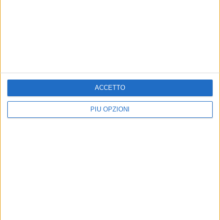
MOLFETTA - 6 MARZO 2018
Sefa Molfetta, in campionato è ancora vittoria.
Oggi la lunga trasferta in Sicilia per la Coppa
Italia
Precedente
1
2
...
263
264
265
266
267
ACCETTO
...
Successiva
PIÙ OPZIONI