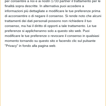
MOLFETTA - 18 MARZO 2018
per consentire a noi e ai nostri 1733 partner il trattamento per le
Molfetta Calcio, mister Giusto: «Dobbiamo
finalità sopra descritte. In alternativa puoi accedere a
ritornare a far punti!»
informazioni più dettagliate e modificare le tue preferenze prima
di acconsentire o di negare il consenso.
Si rende noto che alcuni
trattamenti dei dati personali possono non richiedere il tuo
MOLFETTA - 18 MARZO 2018
consenso, ma hai il diritto di opporti a tale trattamento. Le tue
Futsal Molfetta, al PalaPoli arriva il fanalino di
preferenze si applicheranno solo a questo sito web. Puoi
coda Atletic San Marzano
modificare le tue preferenze o revocare il consenso in qualsiasi
momento tornando su questo sito e facendo clic sul pulsante
MOLFETTA - 17 MARZO 2018
"Privacy" in fondo alla pagina web.
Sefa Molfetta: oggi al PalaPoli la festa per la
promozione in serie B
MOLFETTA - 16 MARZO 2018
Molfetta Calcio, ecco Giuseppe De Luca
MOLFETTA - 15 MARZO 2018
Un arbitro molfettese per la finale di coppa di
Promozione