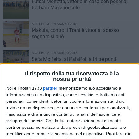
Futsal Molfetta, vittoria in casa con poker di
Barbara Mazzuoccolo
MOLFETTA - 19 MARZO 2018
Makula, contro il Trani è vittoria: adesso
sognare si può
MOLFETTA - 19 MARZO 2018
Sefa Molfetta, al PalaPoli altri tre punti
nell'ultima gara di campionato
Il rispetto della tua riservatezza è la
nostra priorità
MOLFETTA - 19 MARZO 2018
Molfetta Calcio, vittoria con il Casarano e
Noi e i nostri 1733
partner
memorizziamo e/o accediamo a
salvezza quasi raggiunta
informazioni su un dispositivo, come i cookie, e trattiamo dati
personali, come identificatori univoci e informazioni standard
inviate da un dispositivo per annunci e contenuti personalizzati,
MOLFETTA - 18 MARZO 2018
misurazione di annunci e contenuti, analisi dell'audience e
Makula, c'è il Trani: serve solo vincere
sviluppo dei servizi.
Con la tua autorizzazione noi e i nostri
partner possiamo utilizzare dati precisi di geolocalizzazione e
identificazione tramite la scansione del dispositivo. Puoi fare clic