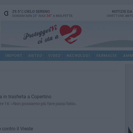
29.5
°C
CIELO SERENO
NOTIZIE D
34°
DOMANI MIN
25°
MAX
A
MOLFETTA
DIRETTORE
ANTO
IREPORT
METEO
VIDEO
NECROLOGI
FARMACIE
AMM
 in trasferta a Copertino
 ore 16: «Non possiamo più fare passi falsi».
 contro il Vieste