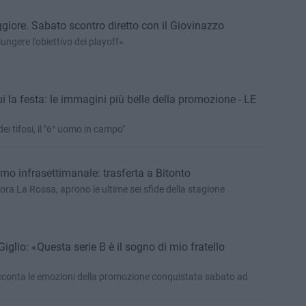
iore. Sabato scontro diretto con il Giovinazzo
ungere l'obiettivo dei playoff»
i la festa: le immagini più belle della promozione - LE
ei tifosi, il "6° uomo in campo"
urno infrasettimanale: trasferta a Bitonto
lora La Rossa, aprono le ultime sei sfide della stagione
iglio: «Questa serie B è il sogno di mio fratello
acconta le emozioni della promozione conquistata sabato ad