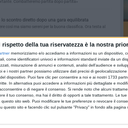
portante. Combatteremo partita dopo partita»
o lo scontro diretto dopo una gara equilibrata
re così ma siamo sereni per la buona classifica. Ora testa al
l rispetto della tua riservatezza è la nostra prior
 A: per lui c'è il Napoli
artner
memorizziamo e/o accediamo a informazioni su un dispositivo, c
a-Empoli in serie B, il molfettese sarà in Sardegna per la sfida al
ali, come identificatori univoci e informazioni standard inviate da un di
zzati, misurazione di annunci e contenuti, analisi dell'audience e svilupp
i e i nostri partner possiamo utilizzare dati precisi di geolocalizzazione 
del dispositivo. Puoi fare clic per consentire a noi e ai nostri 1733 partn
al Neapolis Polignano
critte. In alternativa puoi accedere a informazioni più dettagliate e modif
arà una gara semplice. Puntiamo sulla forza del gruppo»
acconsentire o di negare il consenso.
Si rende noto che alcuni trattamen
e il tuo consenso, ma hai il diritto di opporti a tale trattamento. Le tue
 questo sito web. Puoi modificare le tue preferenze o revocare il conse
questo sito e facendo clic sul pulsante "Privacy" in fondo alla pagina
 diretto con il Corato
e. Possiamo giocarcela con chiunque»