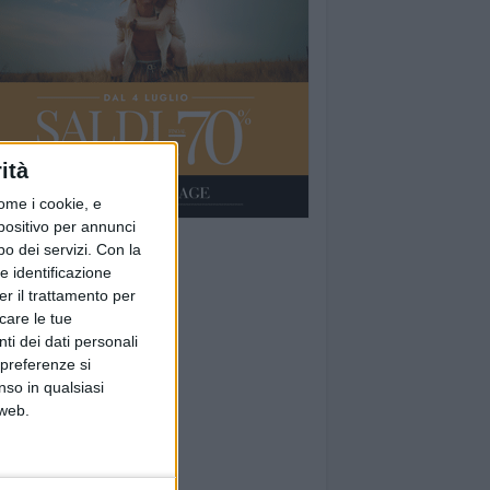
ità
ome i cookie, e
spositivo per annunci
o dei servizi.
Con la
e identificazione
er il trattamento per
icare le tue
ti dei dati personali
 preferenze si
nso in qualsiasi
 web.