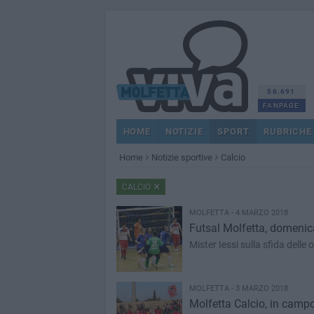
56.691
FANPAGE
HOME
NOTIZIE
SPORT
RUBRICHE
Home
Notizie sportive
Calcio
CALCIO
MOLFETTA - 4 MARZO 2018
Futsal Molfetta, domenica
Mister Iessi sulla sfida delle
MOLFETTA - 3 MARZO 2018
Molfetta Calcio, in campo