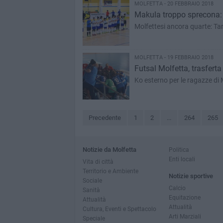
MOLFETTA - 20 FEBBRAIO 2018
Makula troppo sprecona: il
Molfettesi ancora quarte: Ta
MOLFETTA - 19 FEBBRAIO 2018
Futsal Molfetta, trasfert
Ko esterno per le ragazze di M
Precedente
1
2
...
264
265
Notizie da Molfetta
Politica
Enti locali
Vita di città
Territorio e Ambiente
Notizie sportive
Sociale
Calcio
Sanità
Equitazione
Attualità
Attualità
Cultura, Eventi e Spettacolo
Arti Marziali
Speciale