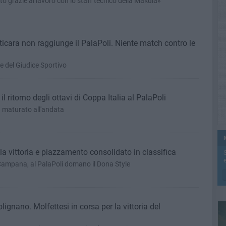
 grazie al lavoro con lo staff tecnico della Makula»
rticara non raggiunge il PalaPoli. Niente match contro le
e del Giudice Sportivo
il ritorno degli ottavi di Coppa Italia al PalaPoli
1 maturato all'andata
lla vittoria e piazzamento consolidato in classifica
e
 Campana, al PalaPoli domano il Dona Style
olignano. Molfettesi in corsa per la vittoria del