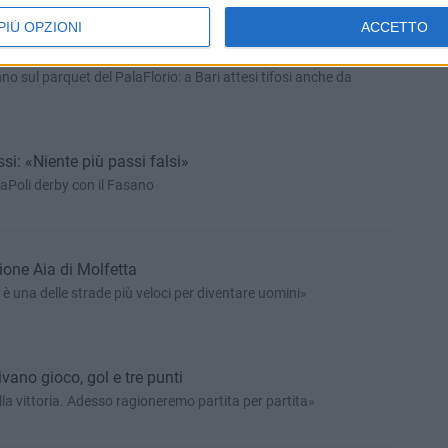
PIÙ OPZIONI
ACCETTO
lla Coppa Italia inizia dal derby con il Martina
o sul parquet del PalaFlorio: a Bari attesi tifosi anche da
ssi: «Niente più passi falsi»
laPoli derby con il Fasano
zione Aia di Molfetta
 è una delle strade più veloci per diventare uomini»
ivano gioco, gol e tre punti
la vittoria. Adesso ragioneremo partita per partita»