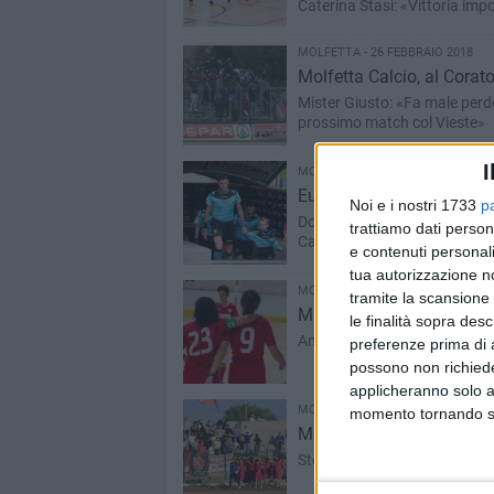
Caterina Stasi: «Vittoria im
MOLFETTA - 26 FEBBRAIO 2018
Molfetta Calcio, al Corat
Mister Giusto: «Fa male perde
prossimo match col Vieste»
I
MOLFETTA - 26 FEBBRAIO 2018
Eugenio Abbattista torna in
Noi e i nostri 1733
p
Dopo la direzione di Cittadell
trattiamo dati person
Cagliari
e contenuti personali
tua autorizzazione no
MOLFETTA - 25 FEBBRAIO 2018
tramite la scansione 
Makula, sfida casalinga 
le finalità sopra des
Antonio Contestabile: «Non s
preferenze prima di 
possono non richieder
applicheranno solo a
MOLFETTA - 25 FEBBRAIO 2018
momento tornando su 
Molfetta Calcio, è scontro
Stefanini: «Match important