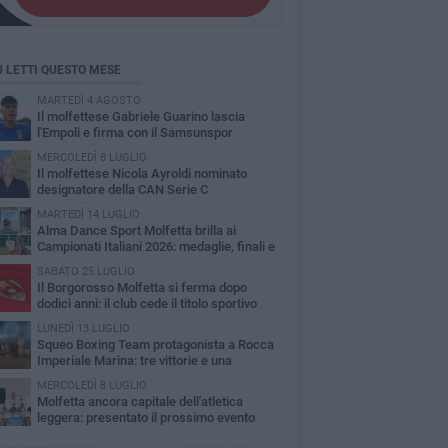
Ù LETTI QUESTO MESE
MARTEDÌ 4 AGOSTO
Il molfettese Gabriele Guarino lascia
l'Empoli e firma con il Samsunspor
MERCOLEDÌ 8 LUGLIO
Il molfettese Nicola Ayroldi nominato
designatore della CAN Serie C
MARTEDÌ 14 LUGLIO
Alma Dance Sport Molfetta brilla ai
Campionati Italiani 2026: medaglie, finali e
zzamenti di prestigio
SABATO 25 LUGLIO
Il Borgorosso Molfetta si ferma dopo
dodici anni: il club cede il titolo sportivo
LUNEDÌ 13 LUGLIO
Squeo Boxing Team protagonista a Rocca
Imperiale Marina: tre vittorie e una
nfitta
MERCOLEDÌ 8 LUGLIO
Molfetta ancora capitale dell'atletica
leggera: presentato il prossimo evento