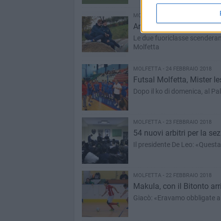
MOLFETTA - 24 FEBBRAIO 2018
Annese-Pati: la rincorsa a
Le due fuoriclasse scenderann
Molfetta
MOLFETTA - 24 FEBBRAIO 2018
Futsal Molfetta, Mister Ie
Dopo il ko di domenica, al Pa
MOLFETTA - 23 FEBBRAIO 2018
54 nuovi arbitri per la se
Il presidente De Leo: «Questa
MOLFETTA - 22 FEBBRAIO 2018
Makula, con il Bitonto arr
Giacò: «Eravamo obbligate al