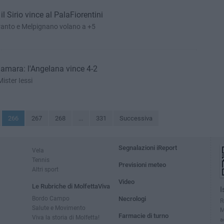
 Sirio vince al PalaFiorentini
ranto e Melpignano volano a +5
a amara: l'Angelana vince 4-2
ister Iessi
266
267
268
...
331
Successiva
Segnalazioni iReport
Vela
Tennis
Previsioni meteo
Altri sport
Video
Le Rubriche di MolfettaViva
I
Bordo Campo
Necrologi
R
Salute e Movimento
M
Farmacie di turno
Viva la storia di Molfetta!
a