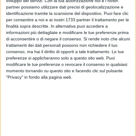
sviluppo dei servizi.
Con la tua autorizzazione noi e i nostri
partner possiamo utilizzare dati precisi di geolocalizzazione e
identificazione tramite la scansione del dispositivo. Puoi fare clic
per consentire a noi e ai nostri 1733 partner il trattamento per le
finalità sopra descritte. In alternativa puoi accedere a
informazioni più dettagliate e modificare le tue preferenze prima
di acconsentire o di negare il consenso.
Si rende noto che alcuni
trattamenti dei dati personali possono non richiedere il tuo
consenso, ma hai il diritto di opporti a tale trattamento. Le tue
Al Microfono
preferenze si applicheranno solo a questo sito web. Puoi
modificare le tue preferenze o revocare il consenso in qualsiasi
momento tornando su questo sito e facendo clic sul pulsante
"Privacy" in fondo alla pagina web.
8 NOVEMBRE 2014
Annalisa Altomare parla alla città e all'amministrazione
17 OTTOBRE 2014
Emergenza rifiuti e aumento della Tari parla il presidente
dell'Asm
4 SETTEMBRE 2014
Giochi d'acqua in occasione dell'accensione delle
luminarie
29 AGOSTO 2014