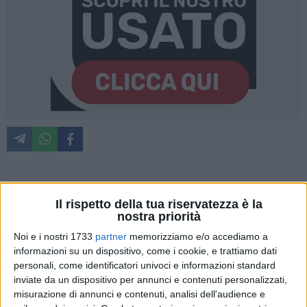
Enzo Avitabile in Exeredati Mundi
3 MINUTI
Il rispetto della tua riservatezza è la
nostra priorità
Noi e i nostri 1733
partner
memorizziamo e/o accediamo a
informazioni su un dispositivo, come i cookie, e trattiamo dati
personali, come identificatori univoci e informazioni standard
inviate da un dispositivo per annunci e contenuti personalizzati,
Error loading media:
misurazione di annunci e contenuti, analisi dell'audience e
File could not be played