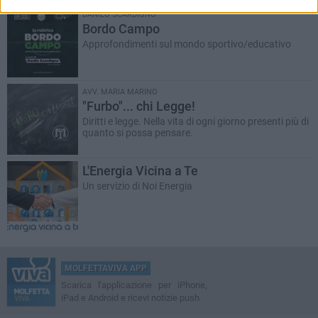
DANILO SCARDIGNO
Bordo Campo
Approfondimenti sul mondo sportivo/educativo
AVV. MARIA MARINO
"Furbo"... chi Legge!
Diritti e legge. Nella vita di ogni giorno presenti più di
quanto si possa pensare.
L'Energia Vicina a Te
Un servizio di Noi Energia
MOLFETTAVIVA APP
Scarica l'applicazione per iPhone,
iPad e Android e ricevi notizie push