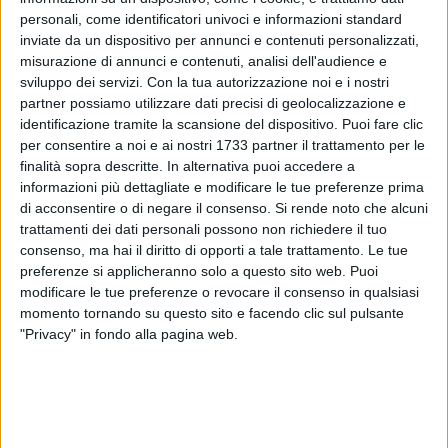
percloroetilene (o perc), un prodotto chimico per smacchiare,
personali, come identificatori univoci e informazioni standard
inviate da un dispositivo per annunci e contenuti personalizzati,
considerato un "probabile agente cancerogeno" dall'Agenzia
misurazione di annunci e contenuti, analisi dell'audience e
internazionale per la ricerca sul cancro.
sviluppo dei servizi.
Con la tua autorizzazione noi e i nostri
partner possiamo utilizzare dati precisi di geolocalizzazione e
Mentre prosegue la lunga diatriba fra addetti ai lavori e
identificazione tramite la scansione del dispositivo. Puoi fare clic
alcune istituzioni come l'Epa, l'agenzia per la protezione
per consentire a noi e ai nostri 1733 partner il trattamento per le
dell'ambiente degli Stati Uniti, che punta il dito sugli effetti
finalità sopra descritte. In alternativa puoi accedere a
nocivi che avrebbe sulla salute umana, noi vi suggeriamo
informazioni più dettagliate e modificare le tue preferenze prima
di acconsentire o di negare il consenso.
Si rende noto che alcuni
metodi ecologici per pulire i cappotti, realizzati con sostanze
trattamenti dei dati personali possono non richiedere il tuo
facilmente reperibili a casa.
Innanzitutto, quando ci si
consenso, ma hai il diritto di opporti a tale trattamento. Le tue
appresta a smacchiare il capo, bisogna pulirlo con una
preferenze si applicheranno solo a questo sito web. Puoi
spazzola dalle setole semi-rigide. Questa operazione
modificare le tue preferenze o revocare il consenso in qualsiasi
permetterà di eliminare polvere e pelucchi. Poi, si passa
momento tornando su questo sito e facendo clic sul pulsante
all'impiego di una soluzione di acqua e aceto bianco.
Basta
"Privacy" in fondo alla pagina web.
versare i due liquidi in una ciotola (nella misura di ½ litro per
il primo e una tazzina di caffè per il secondo) e immergervi
la spazzola che andrà passata sul tessuto.