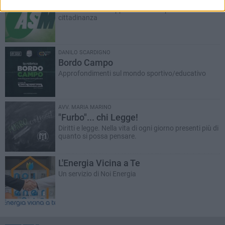
Comunicazioni e approfondimenti per la
cittadinanza
DANILO SCARDIGNO
Bordo Campo
Approfondimenti sul mondo sportivo/educativo
AVV. MARIA MARINO
"Furbo"... chi Legge!
Diritti e legge. Nella vita di ogni giorno presenti più di
quanto si possa pensare.
L'Energia Vicina a Te
Un servizio di Noi Energia