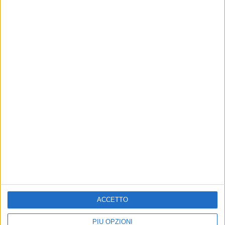
9 AGOSTO 2026
Al via a Molfetta una ricerca per rintracciare le
allieve del maestro scalpellino Antonio De
Cesare
9 AGOSTO 2026
Due tecnici di Molfetta nello staff dell'Under 19
dell'ambiziosa Soccer Trani
ACCETTO
PIÙ OPZIONI