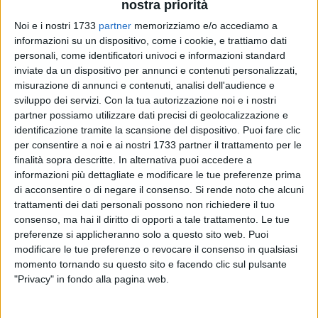
nostra priorità
Noi e i nostri 1733
partner
memorizziamo e/o accediamo a
informazioni su un dispositivo, come i cookie, e trattiamo dati
personali, come identificatori univoci e informazioni standard
149
inviate da un dispositivo per annunci e contenuti personalizzati,
Ennesimo traguardo per l'attività "
Zero Parrucchieri
" di
misurazione di annunci e contenuti, analisi dell'audience e
sviluppo dei servizi.
Con la tua autorizzazione noi e i nostri
Molfetta
, ancora una volta presente alla
Milano Fashion
partner possiamo utilizzare dati precisi di geolocalizzazione e
Week
che si è svolta dal
16
al
20 giugno
.
identificazione tramite la scansione del dispositivo. Puoi fare clic
per consentire a noi e ai nostri 1733 partner il trattamento per le
Dal
2020
lo staff di Zero Parrucchieri è impegnato non solo
finalità sopra descritte. In alternativa puoi accedere a
con la Milano Fashion Week, ma anche con
Casa Sanremo
e
informazioni più dettagliate e modificare le tue preferenze prima
Battiti Live
.
di acconsentire o di negare il consenso.
Si rende noto che alcuni
trattamenti dei dati personali possono non richiedere il tuo
consenso, ma hai il diritto di opporti a tale trattamento. Le tue
«Essere scelti per eventi di questa portata significa per noi
preferenze si applicheranno solo a questo sito web. Puoi
avere un riscontro del lavoro che portiamo avanti da anni -
modificare le tue preferenze o revocare il consenso in qualsiasi
dichiara il titolare,
Giuseppe Zero
- essere richiamati per una
momento tornando su questo sito e facendo clic sul pulsante
collaborazione di prestigio
ci gratifica per l'
impegno
e la
"Privacy" in fondo alla pagina web.
professionalità quotidiani
».