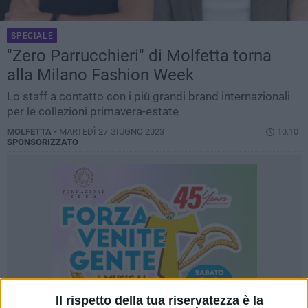
SPECIALE
"Zero Parrucchieri" di Molfetta torna
alla Milano Fashion Week
Lo staff a contatto con i più grandi brand internazionali
per le collezioni primavera-estate
MOLFETTA -
MARTEDÌ 27 GIUGNO 2023
10.10
SPONSORIZZATO
Il rispetto della tua riservatezza è la