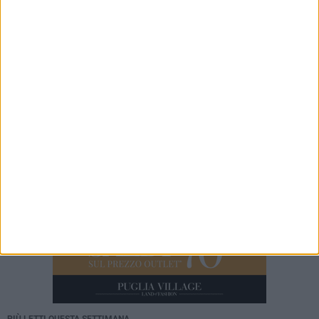
Partecipate comunali, Minervini: «Scelte di
competenza per una nuova fase di governo»
8 AGOSTO 2026
La Dai Optical Virtus Molfetta punta su un
talento a chilometro zero: Anselmo Sasso