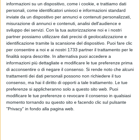
informazioni su un dispositivo, come i cookie, e trattiamo dati
personali, come identificatori univoci e informazioni standard
inviate da un dispositivo per annunci e contenuti personalizzati,
189
misurazione di annunci e contenuti, analisi dell'audience e
sviluppo dei servizi.
Con la tua autorizzazione noi e i nostri
partner possiamo utilizzare dati precisi di geolocalizzazione e
identificazione tramite la scansione del dispositivo. Puoi fare clic
È la società "Très Jolie" di Molfetta ad essere definitivamente
per consentire a noi e ai nostri 1733 partner il trattamento per le
aggiudicataria dell'appalto che prevede la concessione in
finalità sopra descritte. In alternativa puoi accedere a
locazione da parte del Comune di due manufatti e di una
informazioni più dettagliate e modificare le tue preferenze prima
porzione scoperta all'interno del parco di Mezzogiorno dove
di acconsentire o di negare il consenso.
Si rende noto che alcuni
poter svolgere le attività di somministrazione di alimenti e
trattamenti dei dati personali possono non richiedere il tuo
bevande al pubblico.
consenso, ma hai il diritto di opporti a tale trattamento. Le tue
preferenze si applicheranno solo a questo sito web. Puoi
modificare le tue preferenze o revocare il consenso in qualsiasi
Alla procedura indetta dal Comune hanno preso parte sette
momento tornando su questo sito e facendo clic sul pulsante
realtà imprenditoriali locali: ad avere la meglio la società,
"Privacy" in fondo alla pagina web.
proprietaria dell'omonimo locale in via Berlinguer, che ha
offerto il canone di locazione più alto e che così si legherà
contrattualmente all'Ente per sei anni al fine di condurre gli
immobili.