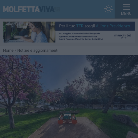
MENU
Home
Notizie e aggiornamenti