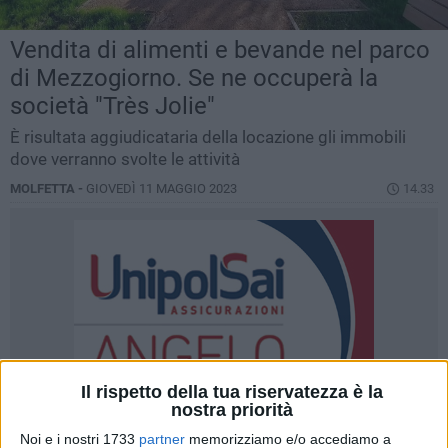
Vendita di alimenti e bevande nel parco
di Mezzogiorno. Se ne occuperà la
società "Très Jolie"
È risultata aggiudicataria della locazione gli immobili
dove verranno svolte le attività
MOLFETTA -
GIOVEDÌ 11 MAGGIO 2023
14.33
Il rispetto della tua riservatezza è la
nostra priorità
Noi e i nostri 1733
partner
memorizziamo e/o accediamo a