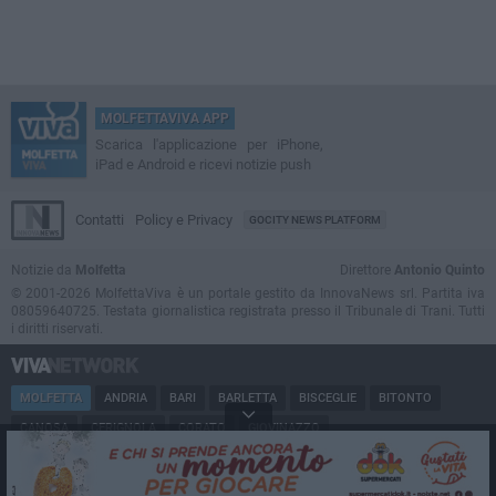
MOLFETTAVIVA APP
Scarica l'applicazione per iPhone,
iPad e Android e ricevi notizie push
Contatti
Policy e Privacy
GOCITY NEWS PLATFORM
Notizie da
Molfetta
Direttore
Antonio Quinto
© 2001-2026 MolfettaViva è un portale gestito da InnovaNews srl. Partita iva
08059640725. Testata giornalistica registrata presso il Tribunale di Trani. Tutti
i diritti riservati.
MOLFETTA
ANDRIA
BARI
BARLETTA
BISCEGLIE
BITONTO
CANOSA
CERIGNOLA
CORATO
GIOVINAZZO
MARGHERITA DI SAVOIA
MINERVINO
MODUGNO
PUGLIA
RUVO
SAN FERDINANDO
SPINAZZOLA
TERLIZZI
TRANI
TRINITAPOLI