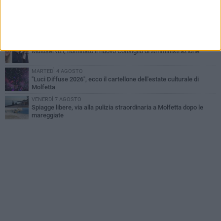
del Gargano
GIOVEDÌ 6 AGOSTO
Molfetta piange Marta Maria Pisani, ultima maestra della sartoria
molfettese
MERCOLEDÌ 5 AGOSTO
Multiservizi, nominato il nuovo Consiglio di Amministrazione
MARTEDÌ 4 AGOSTO
"Luci Diffuse 2026", ecco il cartellone dell'estate culturale di
Molfetta
VENERDÌ 7 AGOSTO
Spiagge libere, via alla pulizia straordinaria a Molfetta dopo le
mareggiate