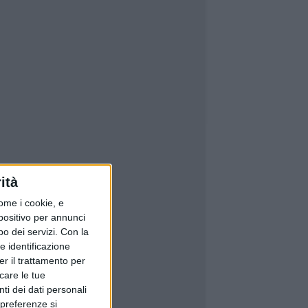
ità
ome i cookie, e
spositivo per annunci
o dei servizi.
Con la
e identificazione
er il trattamento per
icare le tue
ti dei dati personali
 preferenze si