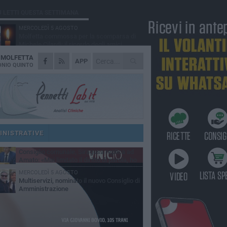
Ù LETTI QUESTA SETTIMANA
MERCOLEDÌ 5 AGOSTO
Molfetta commossa per la scomparsa di
Michele Cilardi: il ricordo degli amici
A
MOLFETTA
GIOVEDÌ 6 AGOSTO
APP
Marittimo molfettese muore a bordo di un
NIO QUINTO
peschereccio al largo del Gargano
SABATO 1 AGOSTO
La MTM Molfetta cerca autisti e
accompagnatori per gli scuolabus:
blicato il bando
GIOVEDÌ 6 AGOSTO
Molfetta piange Marta Maria Pisani, ultima
maestra della sartoria molfettese
INISTRATIVE
SABATO 1 AGOSTO
Consiglio comunale, Siragusa replica ad
Amato: «Mai limitato il diritto di parola, ho
to rispettare il regolamento»
MERCOLEDÌ 5 AGOSTO
Multiservizi, nominato il nuovo Consiglio di
Amministrazione