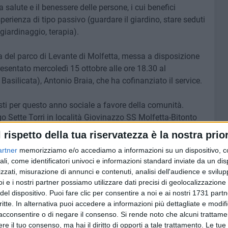
 salute e il benessere delle persone, i cui benefici
erienza di tipo passivo (guardare il giardino, stare seduti
giardinaggio, terapia).
rea del parco di Levante di Molfetta, messa a disposizione
esentato mercoledì 15 ottobre alle ore 18.30 al
Basilicata), Antonio Braia, che ha cofinanziato il service.
visti per questo anno sociale a favore della comunità.
go Sette Torri in località Giovinazzo SS Molfetta-Bitonto
l rispetto della tua riservatezza è la nostra prior
artner
memorizziamo e/o accediamo a informazioni su un dispositivo, c
ogetti umanitari sui quali spicca l'eradicazione della
ali, come identificatori univoci e informazioni standard inviate da un di
casi è arrivata al 99%.
zzati, misurazione di annunci e contenuti, analisi dell'audience e svilupp
i e i nostri partner possiamo utilizzare dati precisi di geolocalizzazione 
del dispositivo. Puoi fare clic per consentire a noi e ai nostri 1731 partn
critte. In alternativa puoi accedere a informazioni più dettagliate e modif
acconsentire o di negare il consenso.
Si rende noto che alcuni trattamen
6 AGOSTO 2026
ore a
Molfetta piange Marta Maria
e il tuo consenso, ma hai il diritto di opporti a tale trattamento. Le tue