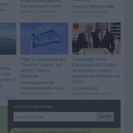
Al termine della giornata
o per
tutti i partecipanti hanno
Previsto l’intervento della
aio
ricevuto in omaggio la
dott.ssa Teresa Fiora
cicoria puntarella e l’olio
Fornaciari, psicologa e
psicoterapeuta
1
Oggi la cerimonia del
Passaggio delle
"Premio Scuola" del
Consegne del Rotary
lfetta
Rotary Club di
di Molfetta: nuovo
ornata
Molfetta
presidente Michele de
cordo di
Pinto
Saranno premiati gli
a
studenti meritevoli anche
La cerimonia di
dei comuni limitrofi
avvicendamento con il
orativo
presidente uscente
, musica
Riccardo Montepulciano
Iscriviti alla Newsletter
Iscriviti
Iscrivendoti accetti i
termini
e la
privacy policy