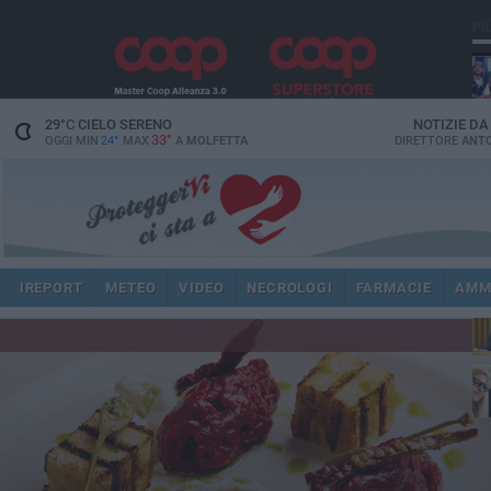
PI
29
°C
CIELO SERENO
NOTIZIE D
33°
OGGI MIN
24°
MAX
A
MOLFETTA
DIRETTORE
ANTO
pub
IREPORT
METEO
VIDEO
NECROLOGI
FARMACIE
AMM
fat