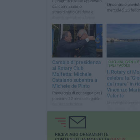
Il progetto è stato approvato
L'incontro è previst
dal commissario
mercoledì 25 febbr
straordinario Gradone e
diverrà operativo a breve
Cambio di presidenza
CULTURA, EVENTI E
SPETTACOLO
al Rotary Club
Il Rotary di Mo
Molfetta: Michele
celebra la "Gi
Catalano subentra a
del mare" in ri
Michele de Pinto
Vincenzo Mari
Passaggio di consegne per i
Valente
prossimi 12 mesi alla guida
Un evento commem
dell'associazione
che unisce cultura
e solidarierà
RICEVI AGGIORNAMENTI E
CONTENUTI DA MOLFETTA
GRATIS