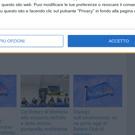
al largo
Pisani, ultima maestra della
 questo sito web. Puoi modificare le tue preferenze o revocare il conse
sartoria molfettese
questo sito e facendo clic sul pulsante "Privacy" in fondo alla pagina
PIÙ OPZIONI
ACCETTO
Col Rotary di Molfetta
Dialogo
alla scoperta dell’olio
sull'adolescenza: se
a":
e della cicoria
ne parla oggi al
omossa
puntarelle molfettese
Rotary Club di
olfetta
Molfetta