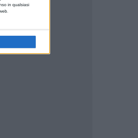
nso in qualsiasi
 web.