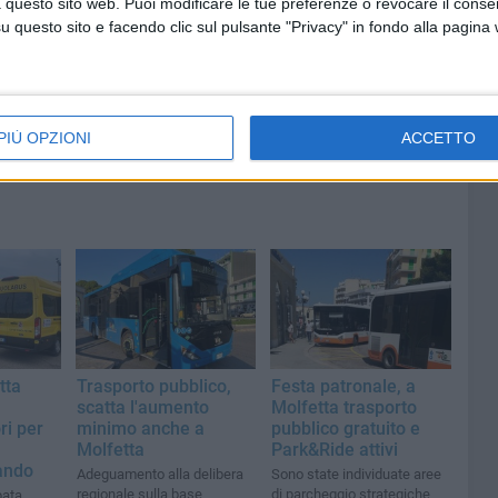
 questo sito web. Puoi modificare le tue preferenze o revocare il conse
sartoria molfettese
questo sito e facendo clic sul pulsante "Privacy" in fondo alla pagina
PIÙ OPZIONI
ACCETTO
tta
Trasporto pubblico,
Festa patronale, a
scatta l'aumento
Molfetta trasporto
i per
minimo anche a
pubblico gratuito e
Molfetta
Park&Ride attivi
bando
Adeguamento alla delibera
Sono state individuate aree
regionale sulla base
di parcheggio strategiche
pata