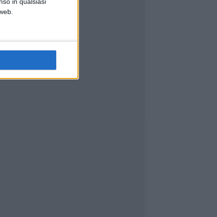
nso in qualsiasi
 web.